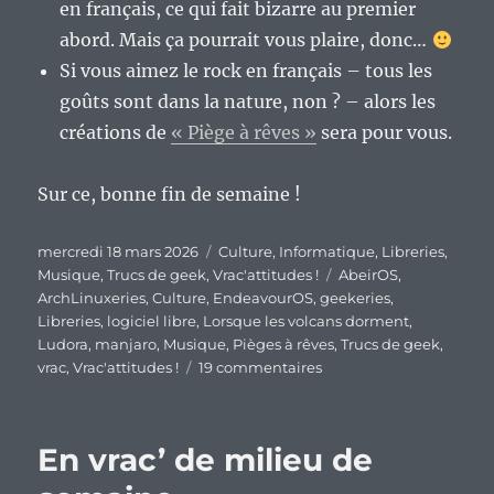
en français, ce qui fait bizarre au premier
abord. Mais ça pourrait vous plaire, donc…
Si vous aimez le rock en français – tous les
goûts sont dans la nature, non ? – alors les
créations de
« Piège à rêves »
sera pour vous.
Sur ce, bonne fin de semaine !
Publié
Catégories
mercredi 18 mars 2026
Culture
,
Informatique
,
Libreries
,
le
Étiquettes
Musique
,
Trucs de geek
,
Vrac'attitudes !
AbeirOS
,
ArchLinuxeries
,
Culture
,
EndeavourOS
,
geekeries
,
Libreries
,
logiciel libre
,
Lorsque les volcans dorment
,
Ludora
,
manjaro
,
Musique
,
Pièges à rêves
,
Trucs de geek
,
sur
vrac
,
Vrac'attitudes !
19 commentaires
En
vrac’
de
En vrac’ de milieu de
milieu
de