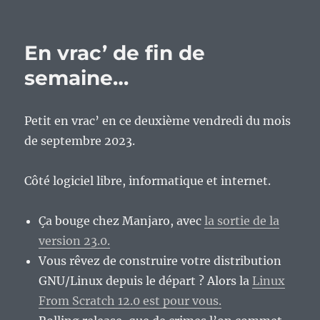
En
vrac’
de
En vrac’ de fin de
milieu
de
semaine…
semaine…
Petit en vrac’ en ce deuxième vendredi du mois
de septembre 2023.
Côté logiciel libre, informatique et internet.
Ça bouge chez Manjaro, avec
la sortie de la
version 23.0.
Vous rêvez de construire votre distribution
GNU/Linux depuis le départ ? Alors la
Linux
From Scratch 12.0 est pour vous.