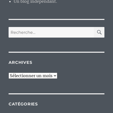
Un blog indépendant.
RE
Recherche
pour :
ARCHIVES
Archives
CATÉGORIES