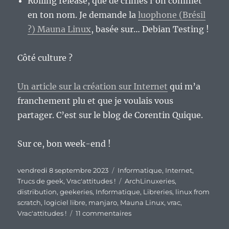
Rolling release, que de crimes l’on commet
en ton nom. Je demande la
luophone (Brésil
?) Mauna Linux
, basée sur… Debian Testing !
Côté culture ?
Un article sur la création sur Internet
qui m’a
franchement plu et que je voulais vous
partager. C’est sur le blog de Corentin Quique.
Sur ce, bon week-end !
Publié
Catégories
vendredi 8 septembre 2023
Informatique
,
Internet
,
le
Étiquettes
Trucs de geek
,
Vrac'attitudes !
ArchLinuxeries
,
distribution
,
geekeries
,
Informatique
,
Libreries
,
linux from
scratch
,
logiciel libre
,
manjaro
,
Mauna Linux
,
vrac
,
sur
Vrac'attitudes !
11 commentaires
En