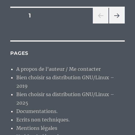
Pagination
PAGE
1
PAG
des
E
SUIV
publications
ANT
E
PAGES
A propos de l’auteur / Me contacter
Bien choisir sa distribution GNU/Linux –
2019
Bien choisir sa distribution GNU/Linux –
2025
Documentations.
Ecrits non techniques.
Mentions légales