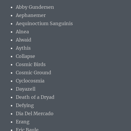
Abby Gundersen
Aephanemer
Aequinoctium Sanguinis
Alnea
Alwaid
Aythis
Collapse
Cosmic Birds
Cosmic Ground
Cyclocosmia
Dayazell
Death of a Dryad
Defying
Dia Del Mercado
Erang
Eric Baule