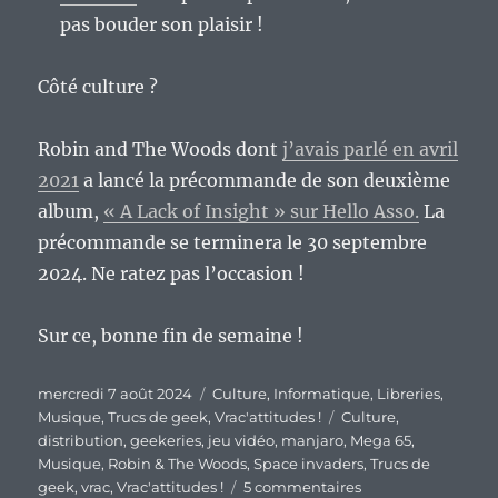
pas bouder son plaisir !
Côté culture ?
Robin and The Woods dont
j’avais parlé en avril
2021
a lancé la précommande de son deuxième
album,
« A Lack of Insight » sur Hello Asso.
La
précommande se terminera le 30 septembre
2024. Ne ratez pas l’occasion !
Sur ce, bonne fin de semaine !
Publié
Catégories
mercredi 7 août 2024
Culture
,
Informatique
,
Libreries
,
le
Étiquettes
Musique
,
Trucs de geek
,
Vrac'attitudes !
Culture
,
distribution
,
geekeries
,
jeu vidéo
,
manjaro
,
Mega 65
,
Musique
,
Robin & The Woods
,
Space invaders
,
Trucs de
sur
geek
,
vrac
,
Vrac'attitudes !
5 commentaires