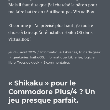
Mais il faut dire que j’ai cherché le bâton pour
me faire battre en n’utilisant pas VirtualBox.
Et comme je l’ai précisé plus haut, j’ai autre
chose à faire qu’à réinstaller Haiku OS dans
VirtualBox !
Publié
Catégories
jeudi 6 août 2026
Informatique
,
Libreries
,
Trucs de geek
le
Étiquettes
geekeries
,
haikuOS
,
Informatique
,
Libreries
,
logiciel
sur
libre
,
Trucs de geek
5 commentaires
HaikuOS
durant
6
« Shikaku » pour le
mois
en
Commodore Plus/4 ? Un
machine
jeu presque parfait.
virtuelle,
deuxième
bilan