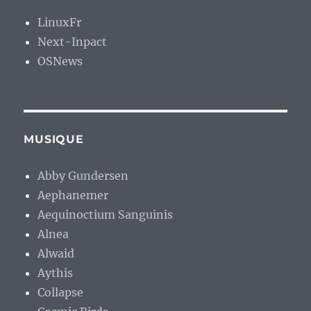
LinuxFr
Next-Inpact
OSNews
MUSIQUE
Abby Gundersen
Aephanemer
Aequinoctium Sanguinis
Alnea
Alwaid
Aythis
Collapse