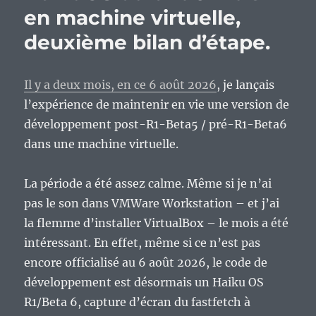
:
en machine virtuelle,
Lotus-
deuxième bilan d’étape.
1-
2-
3,
la
Il y a deux mois, en ce 6 août 2026
, je lançais
killer
l’expérience de maintenir en vie une version de
app
développement post-R1-Beta5 / pré-R1-Beta6
qui
a
dans une machine virtuelle.
imposé
le
La période a été assez calme. Même si je n’ai
PC
comme
pas le son dans VMWare Workstation – et j’ai
ordinateur
la flemme d’installer VirtualBox – le mois a été
sérieux.
intéressant. En effet, même si ce n’est pas
encore officialisé au 6 août 2026, le code de
développement est désormais un Haiku OS
R1/Beta 6, capture d’écran du fastfetch à