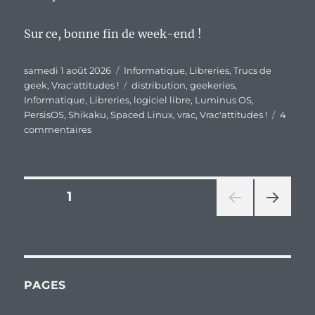
Sur ce, bonne fin de week-end !
Publié
Catégories
samedi 1 août 2026
Informatique
,
Libreries
,
Trucs de
le
Étiquettes
geek
,
Vrac'attitudes !
distribution
,
geekeries
,
Informatique
,
Libreries
,
logiciel libre
,
Luminus OS
,
PersisOS
,
Shikaku
,
Spaced Linux
,
vrac
,
Vrac'attitudes !
4
sur
commentaires
En
vrac’
de
fin
Pagination
PAGE
1
de
semaine…
PAG
des
E
SUIV
publications
ANT
E
PAGES