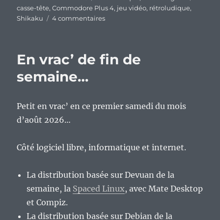
le
casse-tête
,
Commodore Plus 4
,
jeu vidéo
,
rétroludique
,
sur
Shikaku
4 commentaires
« Shikaku »
pour
le
En vrac’ de fin de
Commodore
Plus/4
semaine…
?
Un
jeu
Petit en vrac’ en ce premier samedi du mois
presque
d’août 2026…
parfait.
Côté logiciel libre, informatique et internet.
La distribution basée sur Devuan de la
semaine, la
Spaced Linux
, avec Mate Desktop
et Compiz.
La distribution basée sur Debian de la