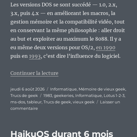
Les versions DOS se sont succédé — 1.0, 2.x,
3.x, puis 4.x — en améliorant les macros, la
gestion mémoire et la compatibilité vidéo, tout
en conservant la même philosophie : aller droit
au but et exploiter au maximum le 8088. Il y a
eu même deux versions pour OS/2,
en 1990
puis en
1993
, c’est dire l’influence du logiciel.
de « Vieux geek, épisode 419 : L
Continuer la lecture
Publié
Catégories
jeudi 6 août 2026
Informatique
,
Mémoire de vieux geek
,
le
Étiquettes
Trucs de geek
1983
,
geekeries
,
Informatique
,
Lotus 1-2-3
,
ms-dos
,
tableur
,
Trucs de geek
,
vieux geek
Laisser un
sur
commentaire
Vieux
geek,
épisode
HaikuOS durant 6 mois
419