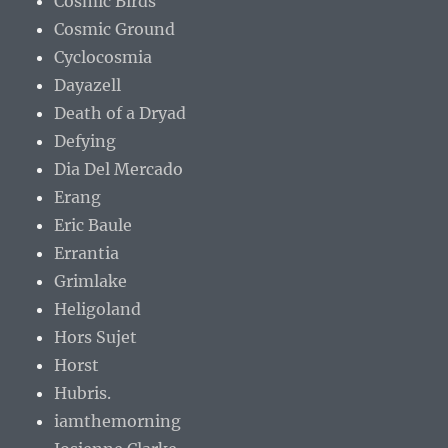
Cosmic Birds
Cosmic Ground
Cyclocosmia
Dayazell
Death of a Dryad
Defying
Dia Del Mercado
Erang
Eric Baule
Errantia
Grimlake
Heligoland
Hors Sujet
Horst
Hubris.
iamthemorning