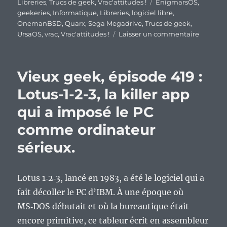
le
Étiquettes
Libreries
,
Trucs de geek
,
Vrac'attitudes !
EnigmarsOS
,
geekeries
,
Informatique
,
Libreries
,
logiciel libre
,
OnemanBSD
,
Quarx
,
Sega Megadrive
,
Trucs de geek
,
sur
UrsaOS
,
vrac
,
Vrac'attitudes !
Laisser un commentaire
En
vrac’
de
Vieux geek, épisode 419 :
fin
de
Lotus-1-2-3, la killer app
semain
qui a imposé le PC
comme ordinateur
sérieux.
Lotus 1‑2‑3, lancé en 1983, a été le logiciel qui a
fait décoller le PC d’IBM. À une époque où
MS‑DOS débutait et où la bureautique était
encore primitive, ce tableur écrit en assembleur