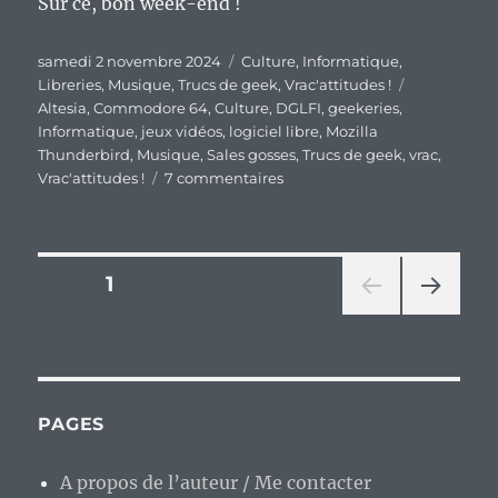
Sur ce, bon week-end !
Publié
Catégories
samedi 2 novembre 2024
Culture
,
Informatique
,
le
Étiquettes
Libreries
,
Musique
,
Trucs de geek
,
Vrac'attitudes !
Altesia
,
Commodore 64
,
Culture
,
DGLFI
,
geekeries
,
Informatique
,
jeux vidéos
,
logiciel libre
,
Mozilla
Thunderbird
,
Musique
,
Sales gosses
,
Trucs de geek
,
vrac
,
sur
Vrac'attitudes !
7 commentaires
En
vrac’
de
fin
Pagination
PAGE
1
de
semaine…
PAG
des
E
SUIV
publications
ANT
E
PAGES
A propos de l’auteur / Me contacter