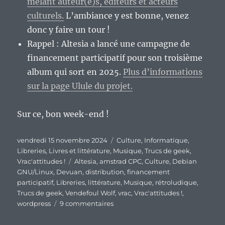
mélant auteur(e)s, éditeurs et acteurs
culturels.
L’ambiance y est bonne, venez
donc y faire un tour !
Rappel : Altesia a lancé une campagne de
financement participatif pour son troisième
album qui sort en 2025.
Plus d’informations
sur la page Ulule du projet.
Sur ce, bon week-end !
Publié
Catégories
vendredi 15 novembre 2024
Culture
,
Informatique
,
le
Libreries
,
Livres et littérature
,
Musique
,
Trucs de geek
,
Étiquettes
Vrac'attitudes !
Altesia
,
amstrad CPC
,
Culture
,
Debian
GNU/Linux
,
Devuan
,
distribution
,
financement
participatif
,
Libreries
,
littérature
,
Musique
,
rétroludique
,
Trucs de geek
,
Vendefoul Wolf
,
vrac
,
Vrac'attitudes !
,
sur
wordpress
9 commentaires
En
vrac’