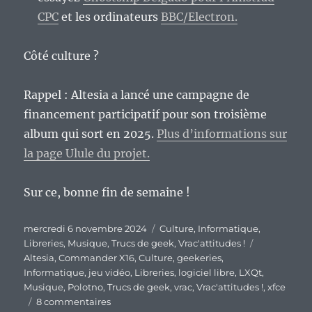
CPC
et les ordinateurs
BBC/Electron.
Côté culture ?
Rappel : Altesia a lancé une campagne de
financement participatif pour son troisième
album qui sort en 2025.
Plus d’informations sur
la page Ulule du projet.
Sur ce, bonne fin de semaine !
Publié
Catégories
mercredi 6 novembre 2024
Culture
,
Informatique
,
le
Étiquettes
Libreries
,
Musique
,
Trucs de geek
,
Vrac'attitudes !
Altesia
,
Commander X16
,
Culture
,
geekeries
,
Informatique
,
jeu vidéo
,
Libreries
,
logiciel libre
,
LXQt
,
Musique
,
Polotno
,
Trucs de geek
,
vrac
,
Vrac'attitudes !
,
xfce
sur
8 commentaires