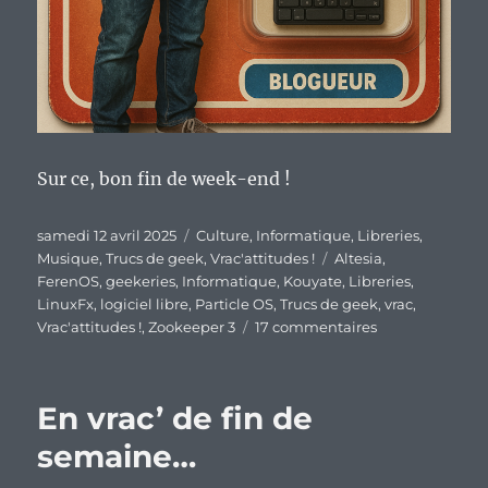
Sur ce, bon fin de week-end !
Publié
Catégories
samedi 12 avril 2025
Culture
,
Informatique
,
Libreries
,
le
Étiquettes
Musique
,
Trucs de geek
,
Vrac'attitudes !
Altesia
,
FerenOS
,
geekeries
,
Informatique
,
Kouyate
,
Libreries
,
LinuxFx
,
logiciel libre
,
Particle OS
,
Trucs de geek
,
vrac
,
sur
Vrac'attitudes !
,
Zookeeper 3
17 commentaires
En
vrac’
de
En vrac’ de fin de
fin
de
semaine…
semaine…