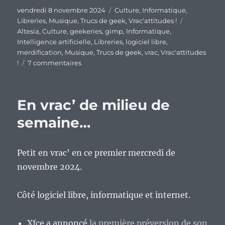
Publié
Catégories
vendredi 8 novembre 2024
Culture
,
Informatique
,
le
Étiquettes
Libreries
,
Musique
,
Trucs de geek
,
Vrac'attitudes !
Altesia
,
Culture
,
geekeries
,
gimp
,
Informatique
,
Intelligence artificielle
,
Libreries
,
logiciel libre
,
merdification
,
Musique
,
Trucs de geek
,
vrac
,
Vrac'attitudes
sur
!
7 commentaires
En
vrac’
de
En vrac’ de milieu de
fin
de
semaine…
semaine…
Petit en vrac’ en ce premier mercredi de
novembre 2024.
Côté logiciel libre, informatique et internet.
Xfce a annoncé
la première préversion de son