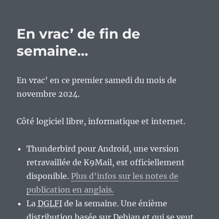
En
vrac’
de
En vrac’ de fin de
milieu
de
semaine…
semaine…
En vrac’ en ce premier samedi du mois de
novembre 2024.
Côté logiciel libre, informatique et internet.
Thunderbird pour Android, une version
retravaillée de K9Mail, est officiellement
disponible.
Plus d’infos sur les notes de
publication en anglais.
La
DGLFI
de la semaine. Une énième
distribution basée sur Debian et qui se veut