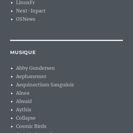
LinuxFr
Next-Inpact
OSNews
MUSIQUE
Abby Gundersen
Aephanemer
Aequinoctium Sanguinis
Alnea
Alwaid
Aythis
Collapse
Cosmic Birds