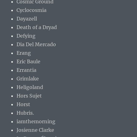
Cosmic Ground
Cyclocosmia
Dayazell
Death of a Dryad
Defying
Dia Del Mercado
Erang
Eric Baule
Errantia
Grimlake
Heligoland
Hors Sujet
Horst
Hubris.
iamthemorning
Josienne Clarke