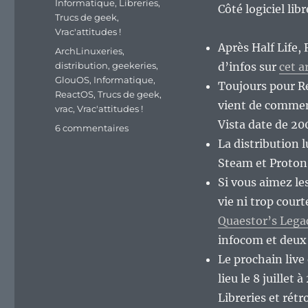
Informatique
,
Libreries
,
Côté logiciel lib
Trucs de geek
,
Vrac'attitudes !
Après Half Life,
Étiquettes
ArchLinuxeries
,
distribution
,
geekeries
,
d’infos sur
cet a
GlouOS
,
Informatique
,
Toujours pour R
ReactOS
,
Trucs de geek
,
vient de commen
vrac
,
Vrac'attitudes !
Vista date de 20
sur
6 commentaires
En
La distribution 
vrac’
Steam et Proton
de
Si vous aimez le
milieu
de
vie ni trop court
semaine…
Quaestor’s Lega
infocom et deux
Le prochain liv
lieu le 8 juillet
Libreries et rétr