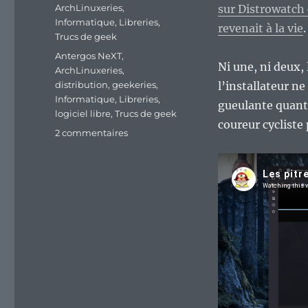
le
Catégories
ArchLinuxeries
,
sur Distrowatch
Informatique
,
Libreries
,
revenait à la vie
.
Trucs de geek
Étiquettes
Antergos NeXT
,
Ni une, ni deux,
ArchLinuxeries
,
distribution
,
geekeries
,
l’installateur n
Informatique
,
Libreries
,
gueulante quant 
logiciel libre
,
Trucs de geek
coureur cycliste
sur
2 commentaires
Ah
la
saga
Antergos
NeXT
/
Pulsar
Linux
qui
part
dans
tous