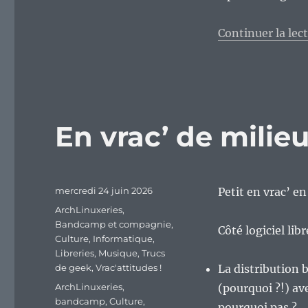
Continuer la lec
En vrac’ de mili
Publié
mercredi 24 juin 2026
Petit en vrac’ e
le
Catégories
ArchLinuxeries
,
Bandcamp et compagnie
,
Côté logiciel lib
Culture
,
Informatique
,
Libreries
,
Musique
,
Trucs
de geek
,
Vrac'attitudes !
La distribution 
Étiquettes
ArchLinuxeries
,
(pourquoi ?!) av
bandcamp
,
Culture
,
pourquoi pas ?