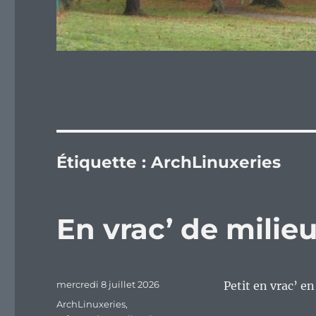
Étiquette :
ArchLinuxeries
En vrac’ de mili
Publié
mercredi 8 juillet 2026
Petit en vrac’ e
le
Catégories
ArchLinuxeries
,