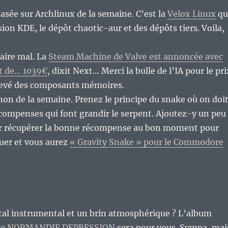
basée sur Archlinux de la semaine. C’est la
Velox Linux
qu
ion KDE, le dépôt chaotic-aur et des dépôts tiers. Voila,
faire mal. La
Steam Machine de Valve est annoncée avec
rt de… 1039€
, dixit Next… Merci la bulle de l’IA pour le pri
evé des composants mémoires.
non de la semaine. Prenez le principe du snake où on doi
compenses qui font grandir le serpent. Ajoutez-y un peu
ur récupérer la bonne récompense au bon moment pour
quer et vous aurez
« Gravity Snake » pour le Commodore
tal instrumental et un brin atmosphérique ? L’album
» de NORMANDIE DEPRESSION
sera pour vous. Sympa, mai