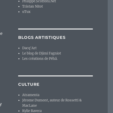
Philippe.Scoffoni.Net
Tristan Nitot
uTux
le
BLOGS ARTISTIQUES
Dacq'Art
Le blog de Djimi Fagniot
Les créations de Péhä.
CULTURE
t
Atramenta
Jérome Dumont, auteur de Rossetti &
y
MacLane
Kylie Ravera