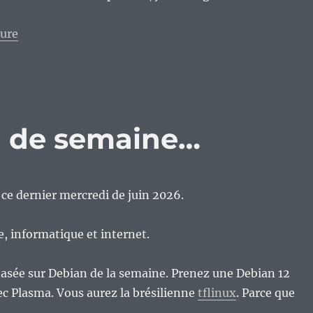
de « Ah la saga Antergos NeXT / Pulsar Linux qui part
ture
eu de semaine…
n ce dernier mercredi de juin 2026.
re, informatique et internet.
basée sur Debian de la semaine. Prenez une Debian 12
ec Plasma. Vous aurez la brésilienne
tflinux
. Parce que