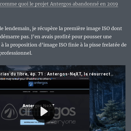
 comme quoi le projet Antergos abandonné en 2019
 le lendemain, je récupère la première image ISO dont
e démarre pas. J’en avais profité pour pousser une
à la proposition d’image ISO finie à la pisse frelatée de
 professionnel.