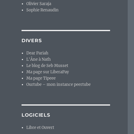
Olivier Saraja
Sophie Renaudin
 dans tous les sens… »
DIVERS
Dear Pariah
L'Âne à Nath
Le blog de Seb Musset
Ma page sur LiberaPay
Ma page Tipeee
Ourtube – mon instance peertube
LOGICIELS
Libre et Ouvert