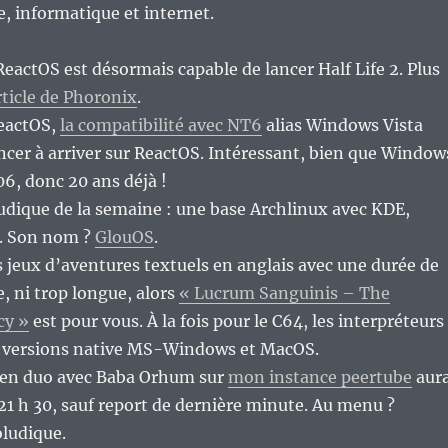
re, informatique et internet.
 ReactOS est désormais capable de lancer Half Life 2. Plus
rticle de Phoronix
.
eactOS,
la compatibilité avec NT6
alias Windows Vista
cer à arriver sur ReactOS. Intéressant, bien que Window
06, donc 20 ans déjà !
ludique de la semaine : une base Archlinux avec KDE,
. Son nom ?
GlouOS
.
s jeux d’aventures textuels en anglais avec une durée de
e, ni trop longue, alors
« Lucrum Sanguinis – The
cy »
est pour vous. À la fois pour le C64, les interpréteurs
 versions native MS-Windows et MacOS.
e en duo avec Baba Orhum sur
mon instance peertube
aur
 à 21 h 30, sauf report de dernière minute. Au menu ?
oludique.