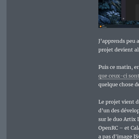
les
sens…
J’apprends peu a
projet devient a
Puis ce matin, e
que ceux-ci sont
quelque chose de
Le projet vient 
d’un des dévelop
sur le duo Arti
OpenRC – et Cala
a pas d’image IS