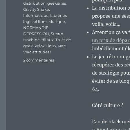
distribution
,
geekeries
,
La distribution 
Gravity Snake
,
Informatique
,
Libreries
,
propose une sess
logiciel libre
,
Musique
,
voila, voila…
NORMANDIE
Attention ça va 
DEPRESSION
,
Steam
Machine
,
tflinux
,
Trucs de
un prix de dépa
geek
,
Velox Linux
,
vrac
,
imbécilement él
Vrac'attitudes !
Le jeu rétro mig
sur
2 commentaires
récupérer des ré
En
vrac’
de stratégie po
de
éviter de se blo
milieu
64
.
de
semaine…
Côté culture ?
Fan de black me
« Bipolarium 