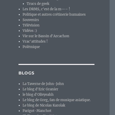
Trucs de geek
Les DRMS, c'est de la m—– !
Politique et autres crétinerie humaines
Souvenirs
Télévision
Vidéos :)
Vie sur le Bassin d'Arcachon
Vrac'attitudes !
Polémique
BLOGS
La Taverne de John-John
Le blog d'Eric Granier
le blog d'Olivyeahh
Le blog de Greg, fan de musique asiatique.
Le blog de Nicolas Karolak
Parigot-Manchot