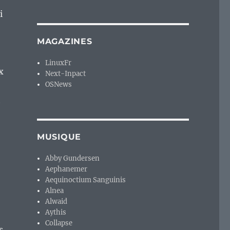
i
MAGAZINES
LinuxFr
x
Next-Inpact
OSNews
t
MUSIQUE
Abby Gundersen
Aephanemer
Aequinoctium Sanguinis
Alnea
Alwaid
Aythis
Collapse
s