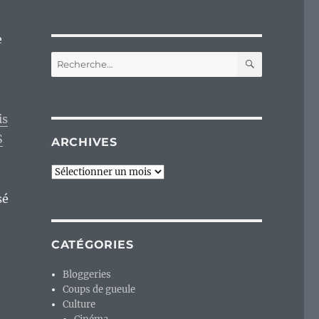
e
RECHERC
Recherche
pour :
is
S
ARCHIVES
Archives
sé
CATÉGORIES
Bloggeries
Coups de gueule
Culture