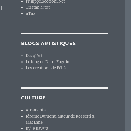
Philippe.Scoffoni.Net
Tristan Nitot
i
uTux
BLOGS ARTISTIQUES
Dacq'Art
Le blog de Djimi Fagniot
Les créations de Péhä.
a
CULTURE
Atramenta
Jérome Dumont, auteur de Rossetti &
MacLane
Kylie Ravera