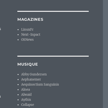
MAGAZINES
s
LinuxFr
Next-Inpact
OSNews
MUSIQUE
Abby Gundersen
Aephanemer
Aequinoctium Sanguinis
Alnea
Alwaid
à
Aythis
Collapse