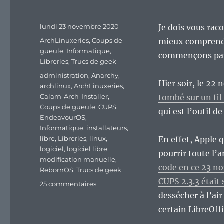
Publié
lundi 23 novembre 2020
Je dois vous rac
le
Catégories
ArchLinuxeries
,
Coups de
mieux comprendr
gueule
,
Informatique
,
commençons par 
Libreries
,
Trucs de geek
Étiquettes
administration
,
Anarchy
,
Hier soir, le 22
archlinux
,
ArchLinuxeries
,
Calam-Arch-Installer
,
tombé sur un fil
Coups de gueule
,
CUPS
,
qui est l’outil 
EndeavourOS
,
Informatique
,
installateurs
,
libre
,
Libreries
,
linux
,
En effet, Apple 
logiciel
,
logiciel libre
,
pourrir toute l’
modification manuelle
,
code en ce 23 no
RebornOS
,
Trucs de geek
CUPS 2.3.3 était 
sur
25 commentaires
Les
dessécher à l’air
installateurs
certain LibreOffi
facilitants