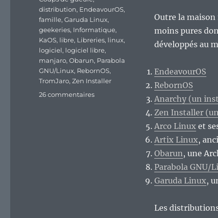
distribution
,
EndeavourOS
,
Outre la maison 
famille
,
Garuda Linux
,
geekeries
,
Informatique
,
moins pures dont
KaOS
,
libre
,
Libreries
,
linux
,
développés au mo
logiciel
,
logiciel libre
,
manjaro
,
Obarun
,
Parabola
GNU/Linux
,
RebornOS
,
EndeavourOS
TromJaro
,
Zen Installer
RebornOS
sur
26 commentaires
Anarchy (un inst
Ah,
Zen Installer (un
la
grande
Arco Linux
et se
famille
Artix Linux
, an
Archlinuxienne
Obarun
, une Ar
;)
Parabola GNU/L
Garuda Linux
, u
Les distribution