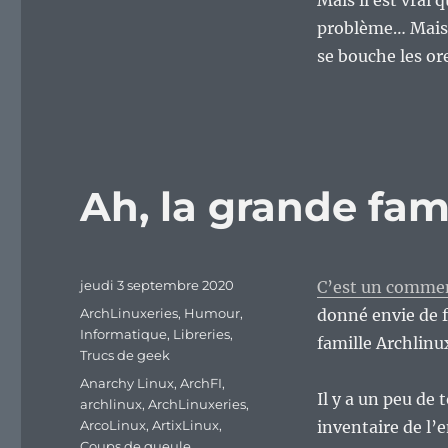
Mais il est vrai 
problème… Mais c
se bouche les or
Ah, la grande fam
Publié
jeudi 3 septembre 2020
C’est un comment
le
Catégories
ArchLinuxeries
,
Humour
,
donné envie de fai
Informatique
,
Libreries
,
famille Archlinu
Trucs de geek
Étiquettes
Anarchy Linux
,
ArchFI
,
Il y a un peu de 
archlinux
,
ArchLinuxeries
,
ArcoLinux
,
ArtixLinux
,
inventaire de l’
Coups de gueule
,