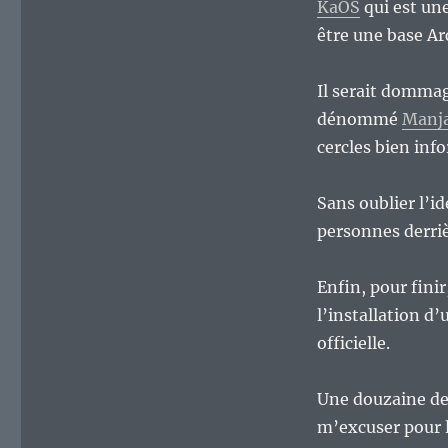
KaOS
qui est un
être une base Ar
Il serait dommage
dénommé
Manja
cercles bien in
Sans oublier l’i
personnes derriè
Enfin, pour finir,
l’installation d
officielle.
Une douzaine de p
m’excuser pour l