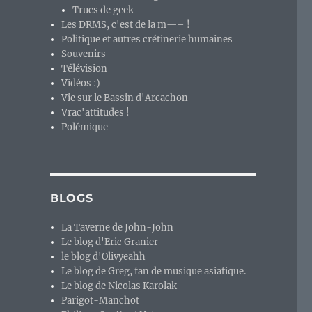
Trucs de geek
Les DRMS, c'est de la m—– !
Politique et autres crétinerie humaines
Souvenirs
Télévision
Vidéos :)
Vie sur le Bassin d'Arcachon
Vrac'attitudes !
Polémique
BLOGS
La Taverne de John-John
Le blog d'Eric Granier
le blog d'Olivyeahh
Le blog de Greg, fan de musique asiatique.
Le blog de Nicolas Karolak
Parigot-Manchot