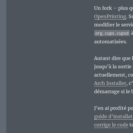
pour
Archlinux…
Un fork – plus q
Mieux
OpenPrinting
. S
vaut
modifier le servi
en
rire
org.cups.cupsd
qu’en
automatisées.
pleurer,
surtout
en
Autant dire que l
cas
jusqu’à la sortie
de
actuellement, 
pépins…
Arch Installer
, 
démarrage si le b
J’en ai profité 
guide d’installa
corrige le code
to