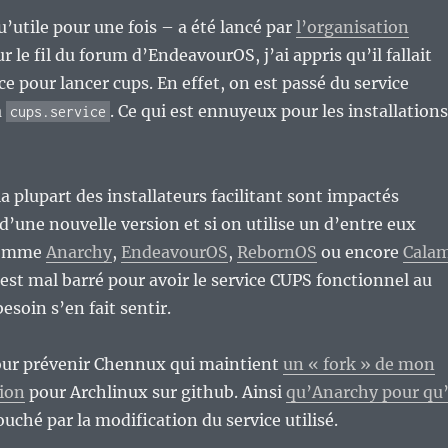
u’utile pour une fois – a été lancé par
l’organisation
ur le fil du forum d’EndeavourOS, j’ai appris qu’il fallait
ce pour lancer cups. En effet, on est passé du service
à
. Ce qui est ennuyeux pour les installations
cups.service
a plupart des installateurs facilitant sont impactés
 d’une nouvelle version et si on utilise un d’entre eux
comme
Anarchy
,
EndeavourOS
,
RebornOS
ou encore
Cala
c’est mal barré pour avoir le service CUPS fonctionnel au
esoin s’en fait sentir.
pour prévenir Chennux qui maintient
un « fork » de mon
tion
pour Archlinux sur github. Ainsi
qu’Anarchy pour qu’
uché par la modification du service utilisé.