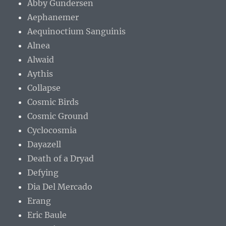
Abby Gundersen
Aephanemer
Aequinoctium Sanguinis
Alnea
Alwaid
Aythis
Collapse
Cosmic Birds
Cosmic Ground
Cyclocosmia
Dayazell
Death of a Dryad
Defying
Dia Del Mercado
Erang
Eric Baule