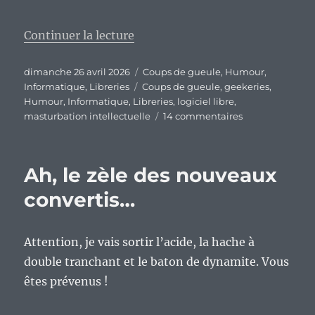
de « L’impossible neutralité de l’
Continuer la lecture
Publié
Catégories
dimanche 26 avril 2026
Coups de gueule
,
Humour
,
le
Étiquettes
Informatique
,
Libreries
Coups de gueule
,
geekeries
,
Humour
,
Informatique
,
Libreries
,
logiciel libre
,
sur
masturbation intellectuelle
14 commentaires
L’impossible
neutralité
de
Ah, le zèle des nouveaux
l’utilisateur
de
convertis…
logiciels
libres…
Quelle
Attention, je vais sortir l’acide, la hache à
belle
double tranchant et le baton de dynamite. Vous
illusion
!
êtes prévenus !