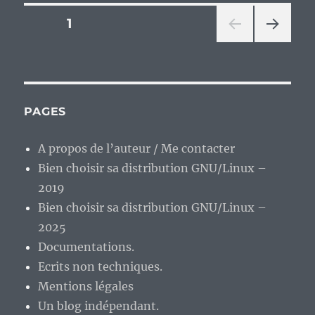
enfant
Pagination
PAGE
1
des
années
PAG
des
1970,
E
épisode
SUIV
publications
ANT
43
E
:
PAGES
« Monsieur
Merlin ».
A propos de l’auteur / Me contacter
Bien choisir sa distribution GNU/Linux –
2019
Bien choisir sa distribution GNU/Linux –
2025
Documentations.
Ecrits non techniques.
Mentions légales
Un blog indépendant.