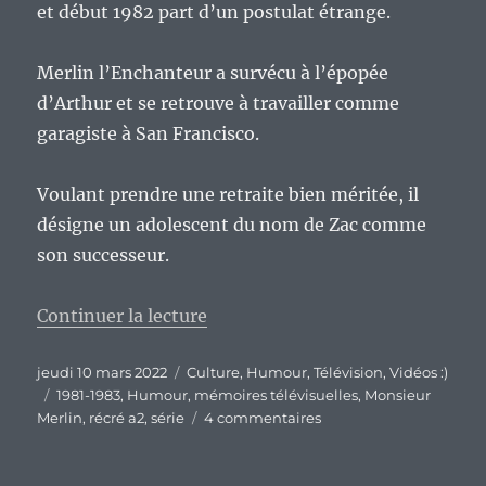
et début 1982 part d’un postulat étrange.
Merlin l’Enchanteur a survécu à l’épopée
d’Arthur et se retrouve à travailler comme
garagiste à San Francisco.
Voulant prendre une retraite bien méritée, il
désigne un adolescent du nom de Zac comme
son successeur.
de « Mémoires télévisuelles d’un
Continuer la lecture
Publié
Catégories
jeudi 10 mars 2022
Culture
,
Humour
,
Télévision
,
Vidéos :)
le
Étiquettes
1981-1983
,
Humour
,
mémoires télévisuelles
,
Monsieur
sur
Merlin
,
récré a2
,
série
4 commentaires
Mémoires
télévisuelles
d’un