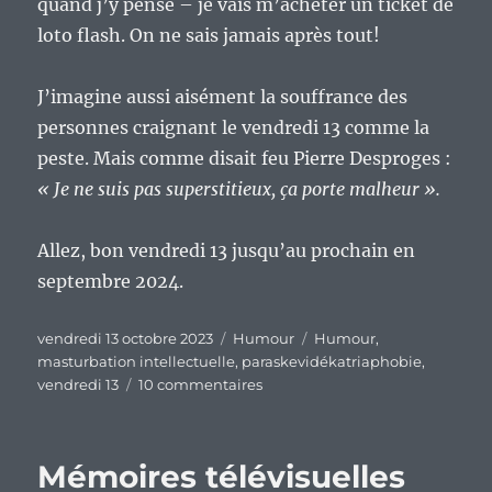
quand j’y pense – je vais m’acheter un ticket de
loto flash. On ne sais jamais après tout!
J’imagine aussi aisément la souffrance des
personnes craignant le vendredi 13 comme la
peste. Mais comme disait feu Pierre Desproges :
« Je ne suis pas superstitieux, ça porte malheur ».
Allez, bon vendredi 13 jusqu’au prochain en
septembre 2024.
Publié
Catégories
Étiquettes
vendredi 13 octobre 2023
Humour
Humour
,
le
masturbation intellectuelle
,
paraskevidékatriaphobie
,
sur
vendredi 13
10 commentaires
Tiens,
un
vendredi
Mémoires télévisuelles
13…