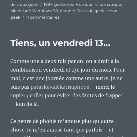
le
Étiquettes
de vieux geek
1997
,
geekeries
,
Humour
,
Informatique
,
Microshaft Winblows 98
,
parodie
,
Trucs de geek
,
vieux
sur
geek
11 commentaires
Vieux
geek,
épisode
Tiens, un vendredi 13…
372
:
Microshaft
Comme une à deux fois par an, on a droit à la
Winblows
98,
combinaison vendredi et 13e jour du mois. Pour
une
moi, c’est une journée comme une autre. Je ne
sacrée
suis pas
paraskevidékatriaphobe
– merci le
parodie.
copier / coller pour éviter des fautes de frappe !
– loin de là.
Ce genre de phobie m’amuse plus qu’autre
chose. Je m’en amuse tant que parfois – et