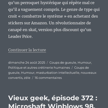
qu’un perroquet hystérique qui répète mal ce
qu’il a vaguement compris. Le genre de type qui
croit « combattre le système » en achetant des
stickers sur Amazon. Un révolutionnaire de
canapé en skaï, version plus discount qu’un
Leader Price.
de « Ah, le zèle des nouveaux co
Continuer la lecture
Publié
Catégories
dimanche 24 août 2025
Coups de gueule
,
Humour
,
le
Étiquettes
Politique et autres crétinerie humaines
Coups de
gueule
,
Humour
,
masturbation intellectuelle
,
nouveaux
sur
convertis
,
zèle
16 commentaires
Ah,
le
zèle
Vieux geek, épisode 372 :
des
nouveaux
Microshaft Winblows 98,
convertis…