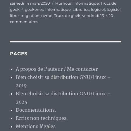
Publié
Catégories
samedi 14 mars 2020
Humour
,
Informatique
,
Trucs de
le
Étiquettes
geek
geekeries
,
Informatique
,
Libreries
,
logiciel
,
logiciel
libre
,
migration
,
nvme
,
Trucs de geek
,
vendredi 13
10
sur
commentaires
Ah,
le
vendredi
13…
:D
PAGES
A propos de l’auteur / Me contacter
Bien choisir sa distribution GNU/Linux –
2019
Bien choisir sa distribution GNU/Linux –
2025
Documentations.
Ecrits non techniques.
Mentions légales