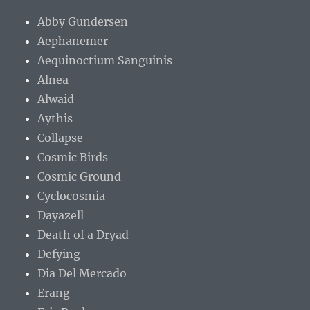
Abby Gundersen
Aephanemer
Aequinoctium Sanguinis
Alnea
Alwaid
Aythis
Collapse
Cosmic Birds
Cosmic Ground
Cyclocosmia
Dayazell
Death of a Dryad
Defying
Dia Del Mercado
Erang