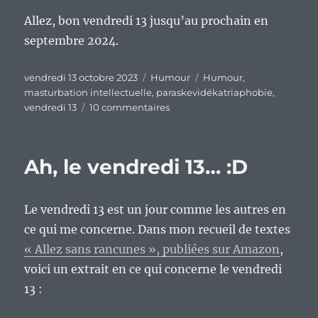
Allez, bon vendredi 13 jusqu’au prochain en
septembre 2024.
Publié
Catégories
Étiquettes
vendredi 13 octobre 2023
Humour
Humour
,
le
masturbation intellectuelle
,
paraskevidékatriaphobie
,
sur
vendredi 13
10 commentaires
Tiens,
un
vendredi
Ah, le vendredi 13… :D
13…
Le vendredi 13 est un jour comme les autres en
ce qui me concerne. Dans mon recueil de textes
« Allez sans rancunes », publiées sur Amazon
,
voici un extrait en ce qui concerne le vendredi
13 :