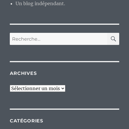
Un blog indépendant.
RE
Recherche
pour :
ARCHIVES
Archives
CATÉGORIES