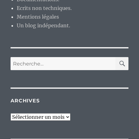
Ecrits non techniques.
Mentions légales
Un blog indépendant.
RE
Recherche
pour :
ARCHIVES
Archives