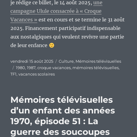
je rédige ce billet, le 14 août 2025,
une
campagne Ulule consacrée à « Croque
Vacances »
est en cours et se termine le 31 août
2025. Financement participatif indispensable
aux nostalgiques qui veulent revivre une partie
de leur enfance
Publié
Catégories
vendredi 15 août 2025
Culture
,
Mémoires télévisuelles
le
Étiquettes
1980
,
1987
,
croque vacances
,
mémoires télévisuelles
,
TF1
,
vacances scolaires
Mémoires télévisuelles
d’un enfant des années
1970, épisode 51 : La
guerre des soucoupes