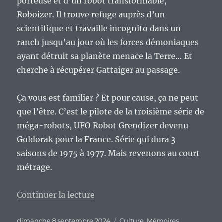
porteuse et d’un robot transformable,
Roboizer. Il trouve refuge auprès d’un
scientifique et travaille incognito dans un
ranch jusqu’au jour où les forces démoniaques
ayant détruit sa planète menace la Terre… Et
cherche à récupérer Gattaiger au passage.
Ça vous est familier ? Et pour cause, ça ne peut
que l’être. C’est le pilote de la troisième série de
méga-robots, UFO Robot Grendizer devenu
Goldorak pour la France. Série qui dura 3
saisons de 1975 à 1977. Mais revenons au court
métrage.
de « Mémoires télévisuelles d’u
Continuer la lecture
Publié
Catégories
dimanche 8 septembre 2024
Culture
,
Mémoires