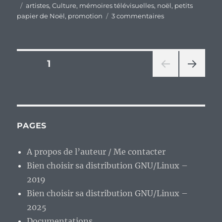
le
Étiquettes
artistes
,
Culture
,
mémoires télévisuelles
,
noël
,
petits
sur
papier de Noël
,
promotion
3 commentaires
Mémoires
télévisuelles
d’un
enfant
Pagination
PAGE
1
des
années
PAG
des
1970,
E
épisode
SUIV
publications
ANT
49
E
:
PAGES
les
petits
A propos de l’auteur / Me contacter
papiers
de
Bien choisir sa distribution GNU/Linux –
Noël.
2019
Bien choisir sa distribution GNU/Linux –
2025
Documentations.