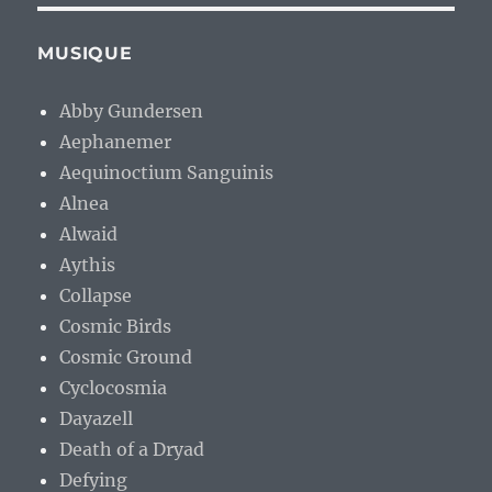
MUSIQUE
Abby Gundersen
Aephanemer
Aequinoctium Sanguinis
Alnea
Alwaid
Aythis
Collapse
Cosmic Birds
Cosmic Ground
Cyclocosmia
Dayazell
Death of a Dryad
Defying