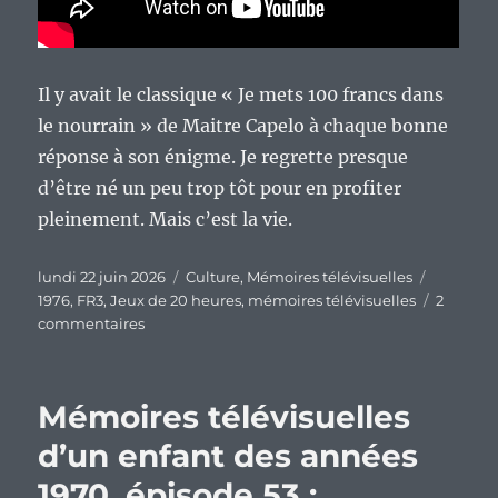
Il y avait le classique « Je mets 100 francs dans
le nourrain » de Maitre Capelo à chaque bonne
réponse à son énigme. Je regrette presque
d’être né un peu trop tôt pour en profiter
pleinement. Mais c’est la vie.
Publié
Catégories
Étiquett
lundi 22 juin 2026
Culture
,
Mémoires télévisuelles
le
1976
,
FR3
,
Jeux de 20 heures
,
mémoires télévisuelles
2
sur
commentaires
Mémoires
télévisuelles
d’un
Mémoires télévisuelles
enfant
des
d’un enfant des années
années
1970, épisode 53 :
1970,