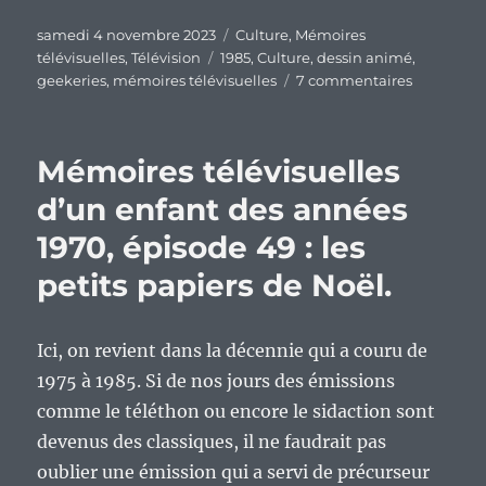
Publié
Catégories
samedi 4 novembre 2023
Culture
,
Mémoires
le
Étiquettes
télévisuelles
,
Télévision
1985
,
Culture
,
dessin animé
,
sur
geekeries
,
mémoires télévisuelles
7 commentaires
Mémoires
télévisuell
d’un
Mémoires télévisuelles
enfant
des
d’un enfant des années
années
1970, épisode 49 : les
1970,
épisode
petits papiers de Noël.
48
:
Les
Ici, on revient dans la décennie qui a couru de
Mondes
Engloutis.
1975 à 1985. Si de nos jours des émissions
comme le téléthon ou encore le sidaction sont
devenus des classiques, il ne faudrait pas
oublier une émission qui a servi de précurseur