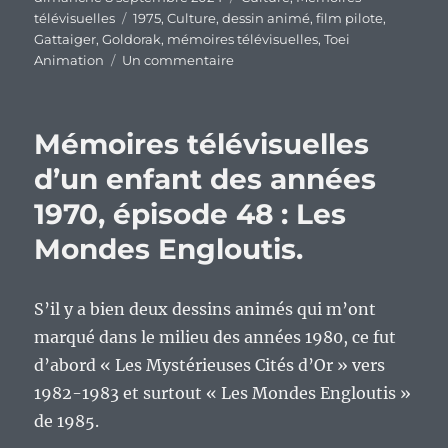
le
Étiquettes
télévisuelles
1975
,
Culture
,
dessin animé
,
film pilote
,
Gattaiger
,
Goldorak
,
mémoires télévisuelles
,
Toei
sur
Animation
Un commentaire
Mémoires
télévisuelles
d’un
Mémoires télévisuelles
enfant
des
d’un enfant des années
années
1970, épisode 48 : Les
1970,
épisode
Mondes Engloutis.
51
:
La
S’il y a bien deux dessins animés qui m’ont
guerre
des
marqué dans le milieu des années 1980, ce fut
soucoupes
d’abord « Les Mystérieuses Cités d’Or » vers
volantes,
1982-1983 et surtout « Les Mondes Engloutis »
prototype
d’UFO
de 1985.
Robot