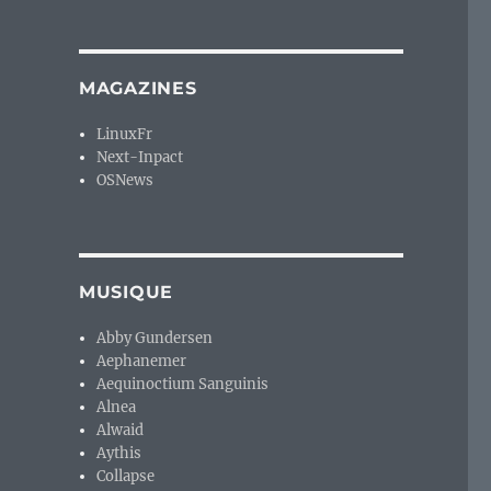
MAGAZINES
LinuxFr
Next-Inpact
OSNews
MUSIQUE
Abby Gundersen
Aephanemer
Aequinoctium Sanguinis
Alnea
Alwaid
Aythis
Collapse