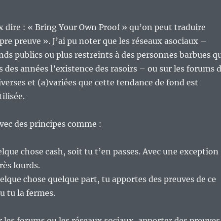
x dire : « Bring Your Own Proof » qu’on peut traduire
pre preuve ». J’ai pu noter que les réseaux asociaux –
ands publics ou plus restreints à des personnes barbues q
s des années l’existence des rasoirs – ou sur les forums 
erses et (a)variées que cette tendance de fond est
ilisée.
avec des principes comme :
elque chose cash, soit tu t’en passes. Avec une exception
rès lourds.
uelque chose quelque part, tu apportes des preuves de ce
u tu la fermes.
ur les forums ou les réseaux sociaux, apporter des preuves