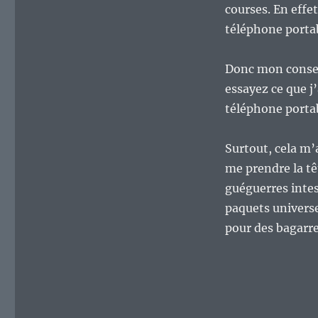
courses. En effet
téléphone
portable.
téléphone porta
Donc mon conseil
essayez ce que j
téléphone portab
Surtout, cela m’
me prendre la tê
guéguerres intes
paquets universe
pour des bagarre