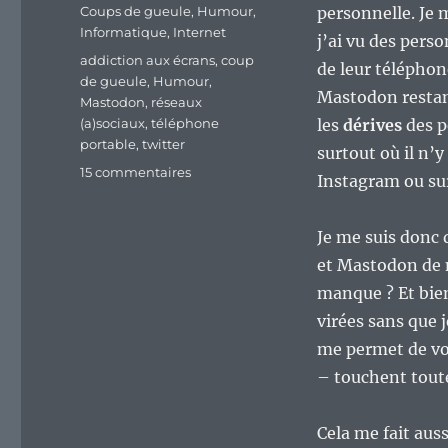
le
Catégories
Coups de gueule
,
Humour
,
personnelle. Je 
Informatique
,
Internet
j’ai vu des perso
Étiquettes
addiction aux écrans
,
coup
de leur téléphon
de gueule
,
Humour
,
Mastodon restant
Mastodon
,
réseaux
(a)sociaux
,
téléphone
les
dérives
des p
portable
,
twitter
surtout où il n’
sur
15 commentaires
Instagram ou su
Une
expérience
intéressante
Je me suis donc d
:
et Mastodon de 
la
manque ? Et bien
suppression
des
virées sans que 
applications
me permet de voi
de
– touchent toute
réseaux
(a)sociaux
de
Cela me fait aus
mon