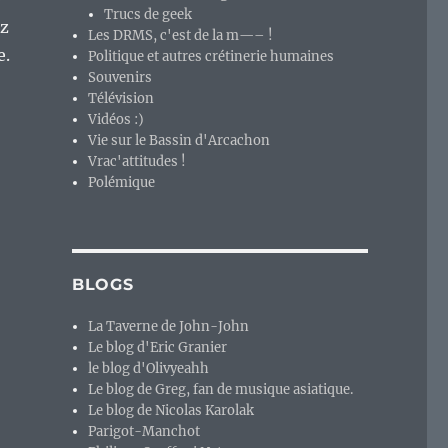
Trucs de geek
ez
Les DRMS, c'est de la m—– !
e.
Politique et autres crétinerie humaines
Souvenirs
Télévision
Vidéos :)
Vie sur le Bassin d'Arcachon
Vrac'attitudes !
Polémique
BLOGS
La Taverne de John-John
Le blog d'Eric Granier
le blog d'Olivyeahh
Le blog de Greg, fan de musique asiatique.
Le blog de Nicolas Karolak
Parigot-Manchot