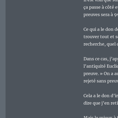
les
forums
ça passe à côté 
internet
preuves sera à 9
?
Ce qui a le don 
trouver tout et 
recherche, quel q
Dans ce cas, j’a
l’antiquité Eucli
preuve. » On a a
rejeté sans preu
Cela a le don d’i
dire que j’en ret
Mais le mieux à 