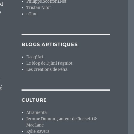
Philippe.Scoffoni.Net
nd
Tristan Nitot
e
uTux
BLOGS ARTISTIQUES
Dacq'Art
Le blog de Djimi Fagniot
Les créations de Péhä.
e
é
CULTURE
Atramenta
Jérome Dumont, auteur de Rossetti &
MacLane
Kylie Ravera