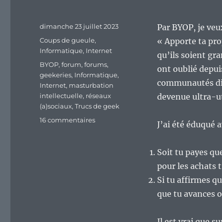
Publié
dimanche 23 juillet 2023
Par BYOP, je veu
le
Catégories
Coups de gueule
,
« Apporte ta pro
Informatique
,
Internet
qu’ils soient gr
Étiquettes
BYOP
,
forum
,
forums
,
ont oublié depui
geekeries
,
Informatique
,
communautés div
Internet
,
masturbation
intellectuelle
,
réseaux
devenue ultra-ut
(a)sociaux
,
Trucs de geek
sur
16 commentaires
J’ai été éduqué 
Le
BYOP,
« nouvelle »
Soit tu payes qu
tendance
pour les achats t
sur
Si tu affirmes q
les
réseaux
que tu avances o
asociaux
et
Il est vrai que s