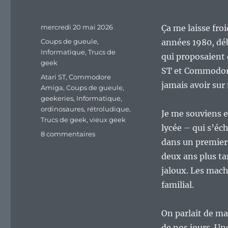
Publié
mercredi 20 mai 2026
Ça me laisse fro
le
Catégories
Coups de gueule
,
années 1980, déb
Informatique
,
Trucs de
qui proposaient 
geek
ST et Commodore
Étiquettes
Atari ST
,
Commodore
jamais avoir sur
Amiga
,
Coups de gueule
,
geekeries
,
Informatique
,
ordinosaures
,
rétroludique
,
Je me souviens e
Trucs de geek
,
vieux geek
lycée – qui s’éc
sur
8 commentaires
dans un premier 
Confession
d’un
deux ans plus ta
rétroludiste
jaloux. Les mach
:
familial.
les
ordinosaures
16
On parlait de ma
bits,
de nos jours. Un