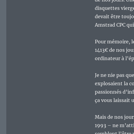
ça
me
disquettes vierg
laisse
devait être touj
froid…
Amstrad CPC qui 
Pour mémoire, le
1413€ de nos jou
ordinateur à l’ép
Je ne nie pas qu
explosaient la c
passionnés d’inf
ça vous laissait 
Mais de nos jou
1993 – ne m’att
semblent l’être