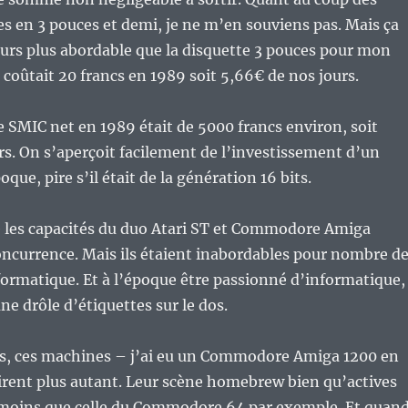
es en 3 pouces et demi, je ne m’en souviens pas. Mais ça
ours plus abordable que la disquette 3 pouces pour mon
coûtait 20 francs en 1989 soit 5,66€ de nos jours.
 SMIC net en 1989 était de 5000 francs environ, soit
rs. On s’aperçoit facilement de l’investissement d’un
oque, pire s’il était de la génération 16 bits.
e les capacités du duo Atari ST et Commodore Amiga
oncurrence. Mais ils étaient inabordables pour nombre d
ormatique. Et à l’époque être passionné d’informatique,
une drôle d’étiquettes sur le dos.
rs, ces machines – j’ai eu un Commodore Amiga 1200 en
irent plus autant. Leur scène homebrew bien qu’actives
 moins que celle du Commodore 64 par exemple. Et quan