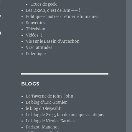
Trucs de geek
Les DRMS, c'est de la m—– !
e.
Politique et autres crétinerie humaines
Souvenirs
Télévision
i
Vidéos :)
Vie sur le Bassin d'Arcachon
Vrac'attitudes !
Polémique
BLOGS
La Taverne de John-John
Le blog d'Eric Granier
le blog d'Olivyeahh
Le blog de Greg, fan de musique asiatique.
Le blog de Nicolas Karolak
Parigot-Manchot