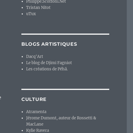
Philippe.Scoffoni.Net
Tristan Nitot
uTux
BLOGS ARTISTIQUES
Dacq'Art
Le blog de Djimi Fagniot
Les créations de Péhä.
e
CULTURE
Atramenta
Jérome Dumont, auteur de Rossetti &
ST ? Un excellent port de ce dungeon crawler. »
MacLane
Kylie Ravera