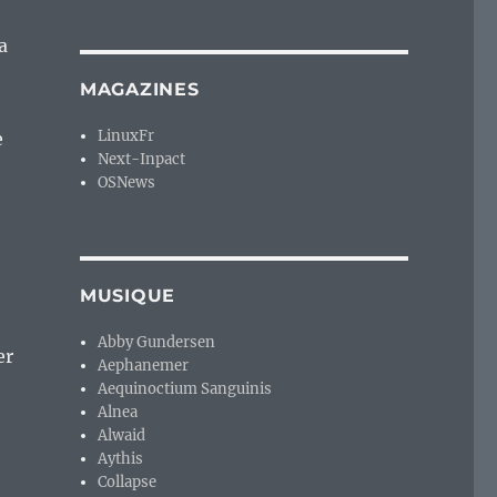
a
MAGAZINES
LinuxFr
e
Next-Inpact
OSNews
MUSIQUE
Abby Gundersen
er
Aephanemer
Aequinoctium Sanguinis
Alnea
Alwaid
Aythis
Collapse