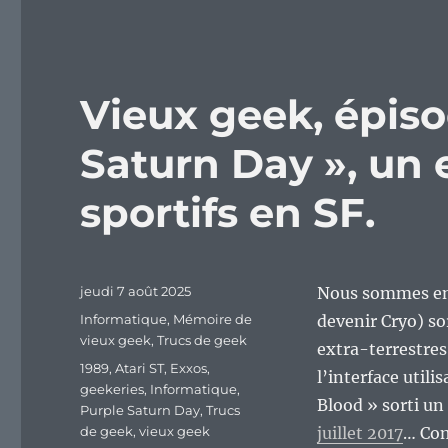
de
ce
dungeon
crawler.
Vieux geek, épiso
Saturn Day », un
sportifs en SF.
Publié
jeudi 7 août 2025
Nous sommes en 
le
Catégories
Informatique
,
Mémoire de
devenir Cryo) s
vieux geek
,
Trucs de geek
extra-terrestres
Étiquettes
1989
,
Atari ST
,
Exxos
,
l’interface util
geekeries
,
Informatique
,
Blood » sorti un 
Purple Saturn Day
,
Trucs
de geek
,
vieux geek
juillet 2017
… Com