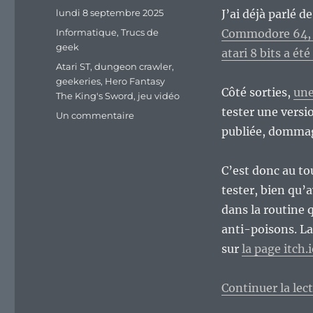
Publié
lundi 8 septembre 2025
J’ai déjà parlé d
le
Catégories
Informatique
,
Trucs de
Commodore 64, s
geek
atari 8 bits a été
Étiquettes
Atari ST
,
dungeon crawler
,
geekeries
,
Hero Fantasy
Côté sorties,
une
The King's Sword
,
jeu vidéo
tester une versi
sur
Un commentaire
« Hero
publiée, domma
Fantasy
:
C’est donc au tou
The
King’s
tester, bien qu’
Sword »
dans la routine 
pour
anti-poisons. La
Atari
ST
sur
la page itch.i
?
Un
Continuer la lec
excellent
port