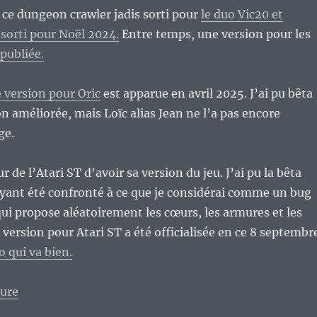
e ce dungeon crawler jadis sorti pour
le duo Vic20 et
orti pour Noël 2024.
Entre temps, une version pour les
 publiée.
 version pour Oric
est apparue en avril 2025. J’ai pu bêta
on améliorée, mais Loïc alias Jean ne l’a pas encore
ge.
r de l’Atari ST d’avoir sa version du jeu. J’ai pu la bêta
ayant été confronté à ce que je considérai comme un bug
qui propose aléatoirement les cœurs, les armures et les
 version pour Atari ST a été officialisée en ce 8 septembr
o qui va bien.
de « « Hero Fantasy : The King’s Sword » pour Atari 
ture