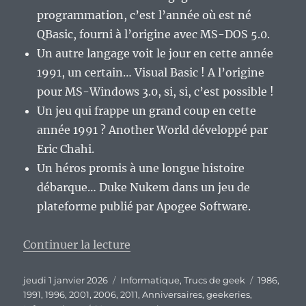
programmation, c’est l’année où est né
QBasic, fourni à l’origine avec MS-DOS 5.0.
Un autre langage voit le jour en cette année
1991, un certain… Visual Basic ! A l’origine
pour MS-Windows 3.0, si, si, c’est possible !
Un jeu qui frappe un grand coup en cette
année 1991 ? Another World développé par
Eric Chahi.
Un héros promis à une longue histoire
débarque… Duke Nukem dans un jeu de
plateforme publié par Apogee Software.
de « Quels anniversaires pour l’
Continuer la lecture
Publié
Catégories
Étiquettes
jeudi 1 janvier 2026
Informatique
,
Trucs de geek
1986
,
le
1991
,
1996
,
2001
,
2006
,
2011
,
Anniversaires
,
geekeries
,