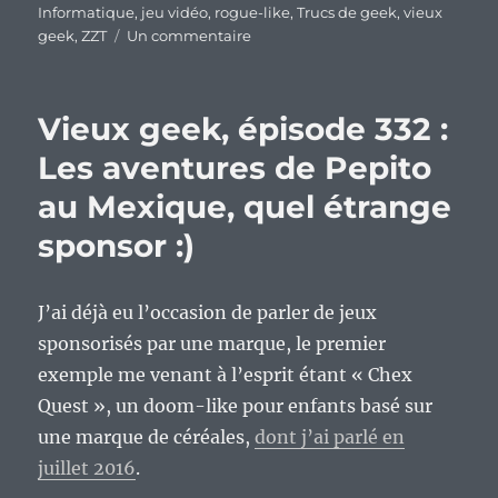
Informatique
,
jeu vidéo
,
rogue-like
,
Trucs de geek
,
vieux
sur
geek
,
ZZT
Un commentaire
Vieux
geek,
épisode
Vieux geek, épisode 332 :
401
:
Les aventures de Pepito
ZZT,
au Mexique, quel étrange
un
rogue-
sponsor :)
like
un
peu
J’ai déjà eu l’occasion de parler de jeux
spécial
:)
sponsorisés par une marque, le premier
exemple me venant à l’esprit étant « Chex
Quest », un doom-like pour enfants basé sur
une marque de céréales,
dont j’ai parlé en
juillet 2016
.