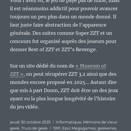
Vous l’avez vu, le jeu ne paye pas de mine, mais
il est néanmoins addictif pour pouvoir avancer
toujours un peu plus dans un monde donné. Il
faut juste faire abstraction de l’apparence
générale. Des suites comme Super ZZT et un
concours fut organisé auprès des joueurs pour
donner Best of ZZT et ZZT’s Revenge.
Sur un site dédié du nom de
« Museum of
ZZT »
, on peut récupérer ZZT 3.2 ainsi que des
mondes encore proposé en 2025… Autant dire
que mis à part Doom, ZZT doit être un des jeux
ayant eu la plus longue longévité de l’histoire
du jeu vidéo.
Publié
Catégories
jeudi 30 octobre 2025
Informatique
,
Mémoire de vieux
le
Étiquettes
geek
,
Trucs de geek
1991
,
Epic Megagames
,
geekeries
,