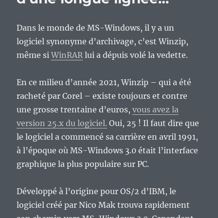
de
Pepito
au
Dans le monde de MS-Windows, il y a un
Mexique,
logiciel synonyme d’archivage, c’est Winzip,
quel
même si
WinRAR
lui a dépuis volé la vedette.
étrange
sponsor
:)
En ce milieu d’année 2021, Winzip – qui a été
racheté par Corel – existe toujours et contre
une grosse trentaine d’euros,
vous avez la
version 25.x du logiciel.
Oui, 25 ! Il faut dire que
le logiciel a commencé sa carrière en avril 1991,
à l’époque où MS-Windows 3.0 était l’interface
graphique la plus populaire sur PC.
Développé à l’origine pour OS/2 d’IBM, le
logiciel créé par Nico Mak trouva rapidement