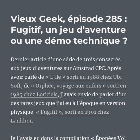
Geek,
épisode
Vieux Geek, épisode 285 :
293
:
Fugitif, un jeu d’aventure
Winzip
ou une démo technique ?
1.0,
le
premier
d’une
Dernier article d’une série de trois consacrés
longue
aux jeux d’aventures sur Amstrad CPC. Après
lignée…
avoir parlé de
« L’ile » sorti en 1988 chez Ubi
Soft
, de
« Orphée, voyage aux enfers » sorti en
1985 chez Loriciels
, j’avais envie de parler d’un
des rares jeux que j’ai eu à l’époque en version
physique,
« Fugitif », sorti en 1991 chez
Lankhor
.
Je l’avais eu dans la compilation « Épopées Vol