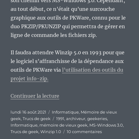
son chemin vers MS-Windows 3.0. Cependant,
au tout début, ce n’était qu’une surcouche
graphique aux outils de PKWare, connu pour le
duo PKZIP/PKUNZIP qui permettra de gérer en
ligne de commande les fichiers zip.
Il faudra attendre Winzip 5.0 en 1993 pour que
le logiciel s’affranchisse de la dépendance aux
outils de PKWare via
l’utilisation des outils du
projet info-zip.
de « Vieux Geek, épisode 293 : W
Continuer la lecture
Publié
Catégories
lundi 16 août 2021
Informatique
,
Mémoire de vieux
le
Étiquettes
geek
,
Trucs de geek
1991
,
archiveur
,
geekeries
,
Informatique
,
mémoire de vieux geek
,
MS-Windows 3.0
,
sur
Trucs de geek
,
Winzip 1.0
10 commentaires
Vieux