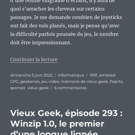
d’une bonne vingtaine d’écrans, il y aura de
quoi s’arracher les cheveux sur certains
passages. Je me demande combien de joysticks
ont fait des vols planés, mais je pense qu’avec
la difficulté parfois poussée du jeu, le nombre
doit être impressionnant.
de « Vieux geek, épisode 332 : 
Continuer la lecture
Publié
Catégories
Étiquettes
dimanche 5 juin 2022
Informatique
1991
,
amstrad
le
CPC
,
geekeries
,
jeu vidéo
,
mémoire de vieux geek
,
Pepito
,
sur
sponsor
,
vieux geek
6 commentaires
Vieux
geek,
épisode
Vieux Geek, épisode 293 :
332
:
Winzip 1.0, le premier
Les
d’une longue lignée…
aventures