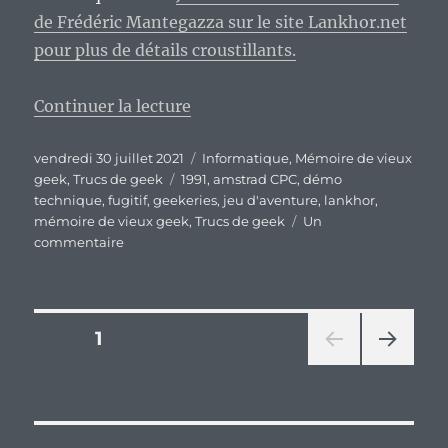
de Frédéric Mantegazza sur le site Lankhor.net
pour plus de détails croustillants.
de « Vieux Geek, épisode 285 : F
Continuer la lecture
Publié
Catégories
vendredi 30 juillet 2021
Informatique
,
Mémoire de vieux
le
Étiquettes
geek
,
Trucs de geek
1991
,
amstrad CPC
,
démo
technique
,
fugitif
,
geekeries
,
jeu d'aventure
,
lankhor
,
mémoire de vieux geek
,
Trucs de geek
Un
sur
commentaire
Vieux
Geek,
épisode
285
Pagination
PAGE
1
:
Fugitif,
PAG
des
un
E
jeu
SUIV
publications
ANT
d’aventure