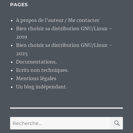
E
ou
PAGES
une
démo
A propos de l’auteur / Me contacter
technique
?
Bien choisir sa distribution GNU/Linux –
2019
Bien choisir sa distribution GNU/Linux –
2025
Documentations.
Ecrits non techniques.
Mentions légales
Un blog indépendant.
RE
Recherche
pour :