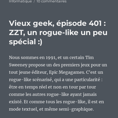
sur
Informatique
10 commentaires
Quels
anniversaires
pour
Vieux geek, épisode 401 :
l’année
2026
ZZT, un rogue-like un peu
en
spécial :)
informatique
et
en
jeux
Nous sommes en 1991, et un certain Tim
vidéos
Sweeney propose un des premiers jeux pour un
?
tout jeune éditeur, Epic Megagames. C’est un
rogue-like scénarisé, qui a une particularité :
être en temps réel et non en tour par tour
comme les autres rogue-like ayant jamais
existé. Et comme tous les rogue-like, il est en
mode textuel, et même semi-graphique.