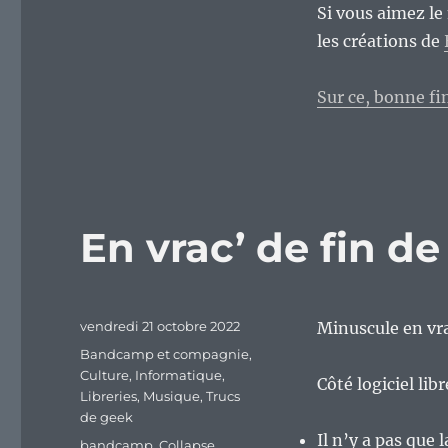
Si vous aimez le
les créations de
Sur ce, bonne fi
En vrac’ de fin d
Publié
vendredi 21 octobre 2022
Minuscule en vra
le
Catégories
Bandcamp et compagnie
,
Culture
,
Informatique
,
Côté logiciel lib
Libreries
,
Musique
,
Trucs
de geek
Il n’y a pas que 
Étiquettes
bandcamp
,
Collapse
,