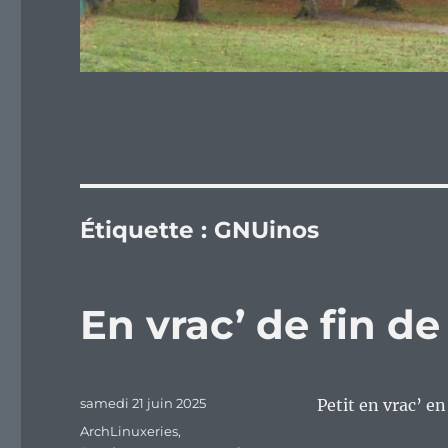
Étiquette :
GNUinos
En vrac’ de fin d
Publié
samedi 21 juin 2025
Petit en vrac’ e
le
Catégories
ArchLinuxeries
,