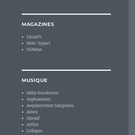
MAGAZINES
, quel bilan ? Première partie. »
LinuxFr
Next-Inpact
OSNews
MUSIQUE
Abby Gundersen
Aephanemer
Aequinoctium Sanguinis
Alnea
Alwaid
Aythis
Collapse