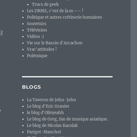
Trucs de geek
Les DRMS, c'est de la m—– !
Politique et autres crétinerie humaines
Souvenirs
Télévision
.2
Vidéos :)
Vie sur le Bassin d'Arcachon
Vrac'attitudes !
Polémique
BLOGS
La Taverne de John-John
Le blog d'Eric Granier
4
le blog d'Olivyeahh
Le blog de Greg, fan de musique asiatique.
Le blog de Nicolas Karolak
Parigot-Manchot