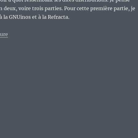
en deux, voire trois parties. Pour cette première partie, je
à la GNUinos et à la Refracta.
de « Les distributions GNU/Linux basées sur la Devuan
ture