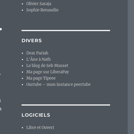
Olivier Saraja
r
Sophie Renaudin
.
DIVERS
Dear Pariah
L'Âne à Nath
Le blog de Seb Musset
Ma page sur LiberaPay
r
Ma page Tipeee
Ourtube – mon instance peertube
s
a
LOGICIELS
Libre et Ouvert