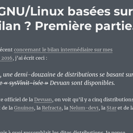
 GNU/Linux basées su
ilan ? Première partie
récent
concernant le bilan intermédiaire sur mes
r 2016
, j’ai écrit ceci :
a, une demi-douzaine de distributions se basant su
e « sysVinit-isée »
Devuan sont disponibles.
te officiel de la
Devuan
, on voit qu’il y a cinq distribution
t de la
Gnuinos
, la
Refracta
, la
Nelum-dev1
, la
Star
et de l
voir à quoi ressemblait les dites distributions. Je pense