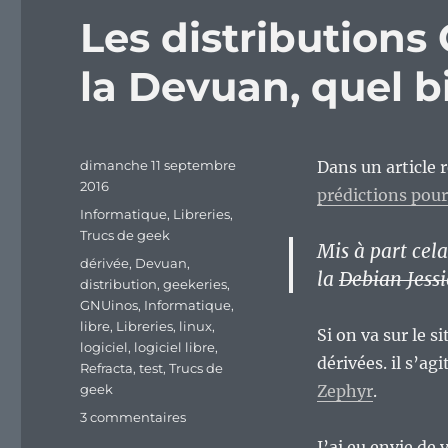
Les distributions
la Devuan, quel b
Publié
dimanche 11 septembre
Dans un article 
le
2016
prédictions pou
Catégories
Informatique
,
Libreries
,
Trucs de geek
Mis à part cel
Étiquettes
dérivée
,
Devuan
,
la
Debian Jessi
distribution
,
geekeries
,
GNUinos
,
Informatique
,
libre
,
Libreries
,
linux
,
Si on va sur le si
logiciel
,
logiciel libre
,
dérivées. il s’agi
Refracta
,
test
,
Trucs de
geek
Zephyr
.
sur
3 commentaires
Les
J’ai eu envie de 