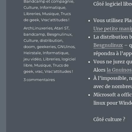
Bandcamp et compagnie
,
Côté logiciel lib
Culture
,
Informatique
,
Libreries
,
Musique
,
Trucs
de geek
,
Vrac'attitudes !
Vous utilisez Pl
Étiquettes
ArchLinuxeries
,
Atari ST
,
Une petite mani
bandcamp
,
Besgnulinux
,
La distribution 
Culture
,
distribution
,
Besgnulinux
– q
doom
,
geekeries
,
GNUinos
,
Heirstale
,
Informatique
,
répondra à l’app
jeu vidéo
,
Libreries
,
logiciel
Vous ne jurez qu
libre
,
Musique
,
Trucs de
Alors
la Gnuinos
geek
,
vrac
,
Vrac'attitudes !
À l’impossible, 
sur
3 commentaires
En
avec de nombreu
vrac’
Microsoft a offic
de
linux pour Wind
fin
de
semaine…
Côté culture ?