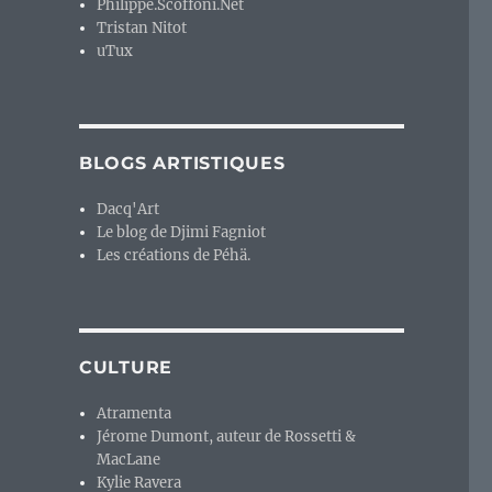
Philippe.Scoffoni.Net
Tristan Nitot
uTux
BLOGS ARTISTIQUES
Dacq'Art
Le blog de Djimi Fagniot
Les créations de Péhä.
CULTURE
Atramenta
Jérome Dumont, auteur de Rossetti &
MacLane
Kylie Ravera