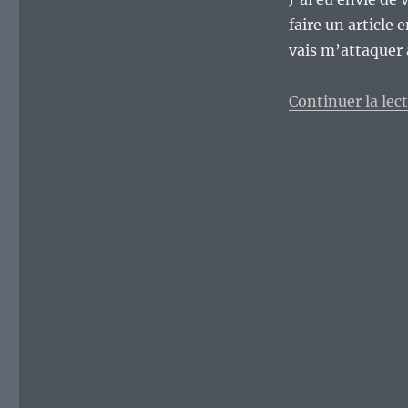
distributions
faire un article 
GNU/Linux
basées
vais m’attaquer 
sur
la
Continuer la lec
Devuan,
quel
bilan
?
Première
partie.