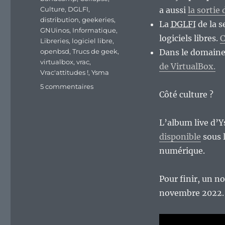
Culture
,
DGLFI
,
a aussi
la sortie
distribution
,
geekeries
,
La
DGLFI
de la 
GNUinos
,
Informatique
,
logiciels libres.
C
Libreries
,
logiciel libre
,
openbsd
,
Trucs de geek
,
Dans le domaine 
virtualbox
,
vrac
,
de VirtualBox.
Vrac'attitudes !
,
Ysma
sur
5 commentaires
Côté culture ?
En
vrac’
de
L’album live d’
fin
disponible
sous l
de
semaine…
numérique.
Pour finir, un no
novembre 2022.