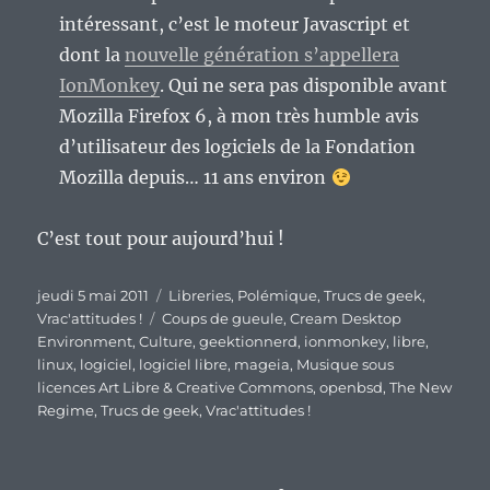
intéressant, c’est le moteur Javascript et
dont la
nouvelle génération s’appellera
IonMonkey
. Qui ne sera pas disponible avant
Mozilla Firefox 6, à mon très humble avis
d’utilisateur des logiciels de la Fondation
Mozilla depuis… 11 ans environ
C’est tout pour aujourd’hui !
Publié
Catégories
jeudi 5 mai 2011
Libreries
,
Polémique
,
Trucs de geek
,
le
Étiquettes
Vrac'attitudes !
Coups de gueule
,
Cream Desktop
Environment
,
Culture
,
geektionnerd
,
ionmonkey
,
libre
,
linux
,
logiciel
,
logiciel libre
,
mageia
,
Musique sous
licences Art Libre & Creative Commons
,
openbsd
,
The New
Regime
,
Trucs de geek
,
Vrac'attitudes !