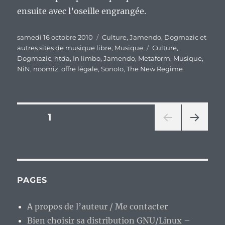
ensuite avec l’oseille engrangée.
Publié
Catégories
samedi 16 octobre 2010
Culture
,
Jamendo, Dogmazic et
le
Étiquettes
autres sites de musique libre
,
Musique
Culture
,
Dogmazic
,
htda
,
In limbo
,
Jamendo
,
Metaform
,
Musique
,
NiN
,
noomiz
,
offre légale
,
SonoIo
,
The New Regime
Pagination
PAGE
1
PAG
des
E
SUIV
publications
ANT
E
PAGES
A propos de l’auteur / Me contacter
Bien choisir sa distribution GNU/Linux –