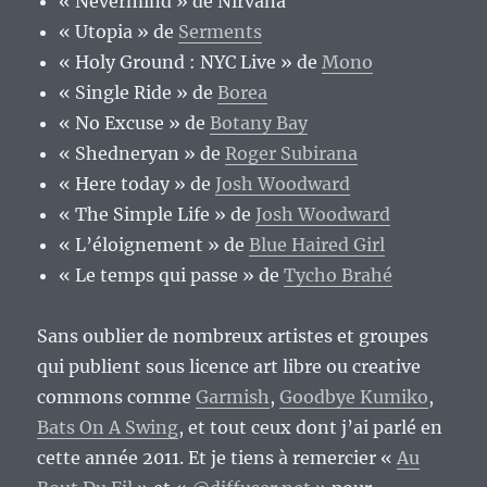
« Nevermind » de Nirvana
« Utopia » de
Serments
« Holy Ground : NYC Live » de
Mono
« Single Ride » de
Borea
« No Excuse » de
Botany Bay
« Shedneryan » de
Roger Subirana
« Here today » de
Josh Woodward
« The Simple Life » de
Josh Woodward
« L’éloignement » de
Blue Haired Girl
« Le temps qui passe » de
Tycho Brahé
Sans oublier de nombreux artistes et groupes
qui publient sous licence art libre ou creative
commons comme
Garmish
,
Goodbye Kumiko
,
Bats On A Swing
, et tout ceux dont j’ai parlé en
cette année 2011. Et je tiens à remercier «
Au