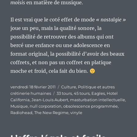
moisis
en matière de musique.
Il est vrai que le coté effet de mode
« nostalgie »
joue un peu, mais la qualité sonore, la
possibilité de retrouver des albums qui ont
bercé une enfance ou une adolescence en
format original, la possibilité d’avoir des beaux
coffrets, et non pas un coffret en platique
moche et froid, cela fait du bien.
Publié
Catégories
vendredi 18 février 2011
Culture
,
Politique et autres
le
Étiquettes
crétinerie humaines
33 tours
,
45 tours
,
Eagles
,
Hotel
California
,
Jean-Louis Aubert
,
masturbation intellectuelle
,
Musique
,
null corporation
,
obsolescence programmée
,
Radiohead
,
The New Regime
,
vinyle