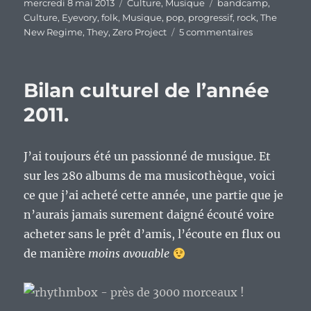
Publié
Catégories
Étiquettes
mercredi 8 mai 2013
Culture
,
Musique
bandcamp
,
le
Culture
,
Eyevory
,
folk
,
Musique
,
pop
,
progressif
,
rock
,
The
sur
New Regime
,
They
,
Zero Project
5 commentaires
C’est
mercredi,
c’est
Bilan culturel de l’année
musique.
2011.
J’ai toujours été un passionné de musique. Et
sur les 280 albums de ma musicothèque, voici
ce que j’ai acheté cette année, une partie que je
n’aurais jamais surement daigné écouté voire
acheter sans le prêt d’amis, l’écoute en flux ou
de manière
moins avouable