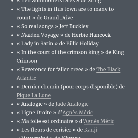
« Ten Summoners tales » de Sting
« The lights in this town are to many to
count » de Grand Drive
« So real songs » Jeff Buckley
« Maiden Voyage » de Herbie Hancock
« Lady in Satin » de Billie Holiday
« In the court of the crimson king » de King
Crimson
« Reverence for fallen trees » de
The Black
Atlantic
« Dernier chemin (pour corps disponible) de
Pique La Lune
« Analogic » de
Jade Analogic
« Ligne Droite » d’
Agnès Méric
« Ma folie est ordinaire » d’
Agnès Méric
« Les fleurs de cerisier » de
Kanji