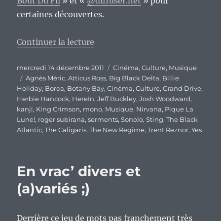
Bout Du Fil
» et «
@diffuser.net
» pour
certaines découvertes.
de « Bilan culturel de l’année 20
Continuer la lecture
Publié
Catégories
mercredi 14 décembre 2011
Cinéma
,
Culture
,
Musique
le
Étiquettes
Agnès Méric
,
Atticus Ross
,
Big Black Delta
,
Billie
Holiday
,
Borea
,
Botany Bay
,
Cinéma
,
Culture
,
Grand Drive
,
Herbie Hancock
,
HereIn
,
Jeff Buckley
,
Josh Woodward
,
kanji
,
King Crimson
,
mono
,
Musique
,
Nirvana
,
Pique La
Lune!
,
roger subirana
,
serments
,
SonoIo
,
Sting
,
The Black
Atlantic
,
The Caligaris
,
The New Regime
,
Trent Reznor
,
Yes
En vrac’ divers et
(a)variés ;)
Derrière ce jeu de mots pas franchement très