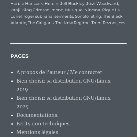
Herbie Hancock
,
HereIn
,
Jeff Buckley
,
Josh Woodward
,
kanji
,
King Crimson
,
mono
,
Musique
,
Nirvana
,
Pique La
Lune!
,
roger subirana
,
serments
,
SonoIo
,
Sting
,
The Black
Atlantic
,
The Caligaris
,
The New Regime
,
Trent Reznor
,
Yes
PAGES
A propos de l’auteur / Me contacter
Bien choisir sa distribution GNU/Linux –
2019
Bien choisir sa distribution GNU/Linux –
2025
Documentations.
Ecrits non techniques.
Mentions légales