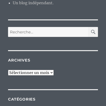
Un blog indépendant.
RE
Recherche
pour :
ARCHIVES
Archives
CATÉGORIES