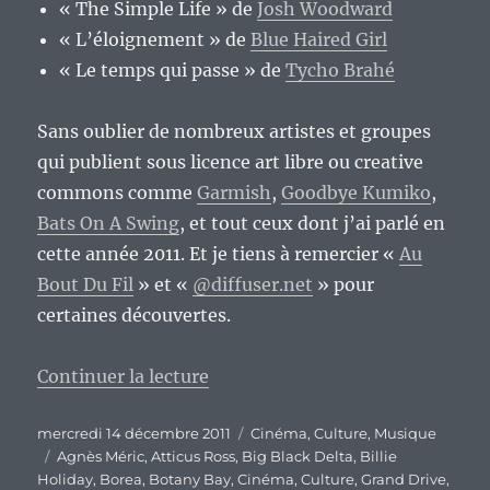
« The Simple Life » de
Josh Woodward
« L’éloignement » de
Blue Haired Girl
« Le temps qui passe » de
Tycho Brahé
Sans oublier de nombreux artistes et groupes
qui publient sous licence art libre ou creative
commons comme
Garmish
,
Goodbye Kumiko
,
Bats On A Swing
, et tout ceux dont j’ai parlé en
cette année 2011. Et je tiens à remercier «
Au
Bout Du Fil
» et «
@diffuser.net
» pour
certaines découvertes.
de « Bilan culturel de l’année 20
Continuer la lecture
Publié
Catégories
mercredi 14 décembre 2011
Cinéma
,
Culture
,
Musique
le
Étiquettes
Agnès Méric
,
Atticus Ross
,
Big Black Delta
,
Billie
Holiday
,
Borea
,
Botany Bay
,
Cinéma
,
Culture
,
Grand Drive
,