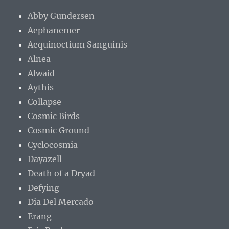
Abby Gundersen
Aephanemer
Aequinoctium Sanguinis
Alnea
Alwaid
Aythis
Collapse
Cosmic Birds
Cosmic Ground
Cyclocosmia
Dayazell
Death of a Dryad
Defying
Dia Del Mercado
Erang