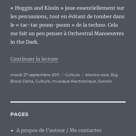
« Huggin and Kissin » joue essentiellement sur
les percussions, tout en évitant de tomber dans
le « tac-tac poum-poum » de la techno. Cela
me fait un peu penser à Orchestral Manoeuvres
in the Dark.
de « Big Black Delta : le premier
Continuer la lecture
Publié
Catégories
Étiquettes
mardi 27 septembre 2011
Culture
électro-rock
,
Big
le
Black Delta
,
Culture
,
musique électronique
,
SonoIo
PAGES
A propos de l’auteur / Me contacter