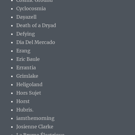
Cosmic Ground
Cyclocosmia
Dayazell
Death of a Dryad
Defying
Dia Del Mercado
Erang
Eric Baule
Errantia
Grimlake
Heligoland
Hors Sujet
Horst
Hubris.
iamthemorning
Josienne Clarke