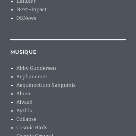
LinuxFr
Next-Inpact
OSNews
MUSIQUE
Abby Gundersen
Aephanemer
Aequinoctium Sanguinis
Alnea
Alwaid
Aythis
Collapse
Cosmic Birds