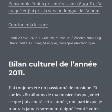
l’ensemble était à pris intéressant (8,99 £), j’ai
craqué et j’ai pris la version longue de l’album
.
de « Si collectionneur un jour tu
Continuer la lecture
Publié
Catégories
Étiquettes
lundi 29 avril 2013
Culture
,
Musique
électro-rock
,
Big
le
Black Delta
,
Culture
,
Musique
,
musique électronique
Bilan culturel de l’année
2011.
J’ai toujours été un passionné de musique. Et
sur les 280 albums de ma musicothèque, voici
ce que j’ai acheté cette année, une partie que je
n’aurais jamais surement daigné écouté voire