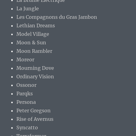
La Brume Électrique
La Jungle
Les Compagnons du Gras Jambon
Lethian Dreams
Model Village
Moon & Sun
Moon Rambler
Moreor
Mourning Dove
Ordinary Vision
Ossonor
Parqks
Persona
Peter Gregson
Rise of Avernus
Syncatto