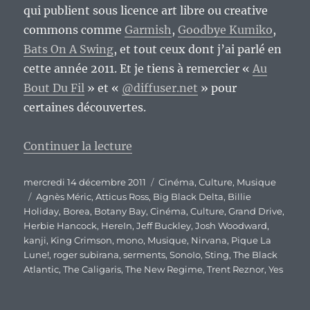
qui publient sous licence art libre ou creative
commons comme
Garmish
,
Goodbye Kumiko
,
Bats On A Swing
, et tout ceux dont j’ai parlé en
cette année 2011. Et je tiens à remercier «
Au
Bout Du Fil
» et «
@diffuser.net
» pour
certaines découvertes.
de « Bilan culturel de l’année 20
Continuer la lecture
Publié
Catégories
mercredi 14 décembre 2011
Cinéma
,
Culture
,
Musique
le
Étiquettes
Agnès Méric
,
Atticus Ross
,
Big Black Delta
,
Billie
Holiday
,
Borea
,
Botany Bay
,
Cinéma
,
Culture
,
Grand Drive
,
Herbie Hancock
,
HereIn
,
Jeff Buckley
,
Josh Woodward
,
kanji
,
King Crimson
,
mono
,
Musique
,
Nirvana
,
Pique La
Lune!
,
roger subirana
,
serments
,
SonoIo
,
Sting
,
The Black
Atlantic
,
The Caligaris
,
The New Regime
,
Trent Reznor
,
Yes