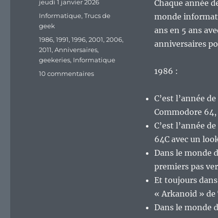
Publié
jeudi 1 janvier 2026
Chaque année dep
le
Catégories
Informatique
,
Trucs de
monde informatiq
geek
ans en 5 ans av
Étiquettes
1986
,
1991
,
1996
,
2001
,
2006
,
anniversaires po
2011
,
Anniversaires
,
geekeries
,
Informatique
1986 :
sur
10 commentaires
Quels
anniversaires
C’est l’année de
pour
Commodore 64, 12
l’année
2026
C’est l’année d
en
64C avec un loo
informatique
Dans le monde de
et
en
premiers pas ver
jeux
Et toujours dans
vidéos
« Arkanoid » de 
?
Dans le monde d