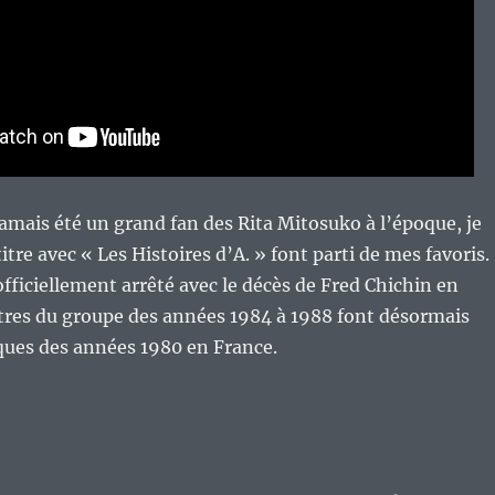
jamais été un grand fan des Rita Mitosuko à l’époque, je
titre avec « Les Histoires d’A. » font parti de mes favoris.
officiellement arrêté avec le décès de Fred Chichin en
itres du groupe des années 1984 à 1988 font désormais
iques des années 1980 en France.