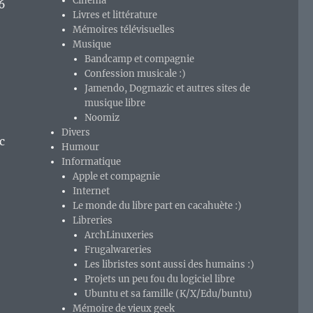
Cinéma
6
Livres et littérature
Mémoires télévisuelles
Musique
Bandcamp et compagnie
Confession musicale :)
Jamendo, Dogmazic et autres sites de
musique libre
Noomiz
Divers
c
Humour
Informatique
Apple et compagnie
Internet
Le monde du libre part en cacahuète :)
Libreries
ArchLinuxeries
Frugalwareries
Les libristes sont aussi des humains :)
atique et en jeux vidéos ? »
Projets un peu fou du logiciel libre
Ubuntu et sa famille (K/X/Edu/buntu)
Mémoire de vieux geek