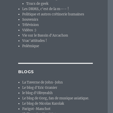
Trucs de geek
Les DRMS, c'est de la m—– !
Politique et autres crétinerie humaines
Souvenirs
Télévision
Vidéos :)
Vie sur le Bassin d'Arcachon
Vrac'attitudes !
Polémique
BLOGS
La Taverne de John-John
Le blog d'Eric Granier
le blog d'Olivyeahh
Le blog de Greg, fan de musique asiatique.
Le blog de Nicolas Karolak
Parigot-Manchot