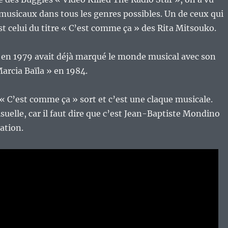
s musicaux dans tous les genres possibles. Un de ceux qui
t celui du titre « C’est comme ça » des Rita Mitsouko.
 en 1979 avait déjà marqué le monde musical avec son
Marcia Baïla » en 1984.
e « C’est comme ça » sort et c’est une claque musicale.
isuelle, car il faut dire que c’est Jean-Baptiste Mondino
sation.