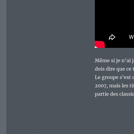
Même si je n’ai 
dois dire que ce 
Le groupe s’est 
2007, mais les t
partie des class