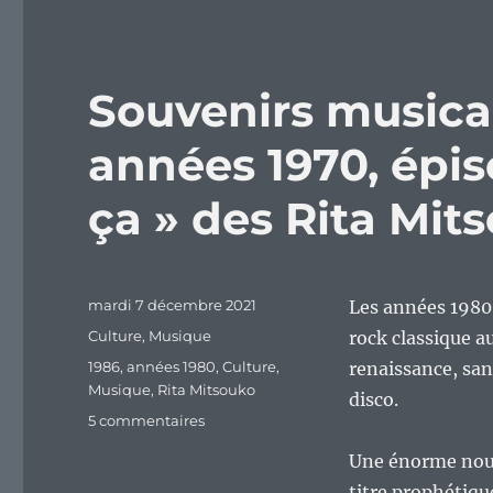
Souvenirs musica
années 1970, épis
ça » des Rita Mit
Publié
mardi 7 décembre 2021
Les années 1980 
le
Catégories
Culture
,
Musique
rock classique a
Étiquettes
1986
,
années 1980
,
Culture
,
renaissance, sans
Musique
,
Rita Mitsouko
disco.
sur
5 commentaires
Souvenirs
Une énorme nouve
musicaux
d’un
titre prophétiqu