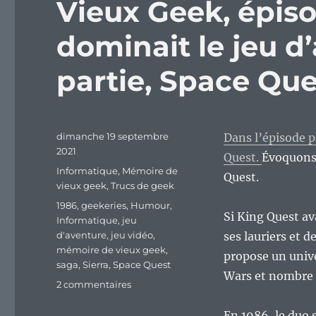
Vieux Geek, épiso
dominait le jeu d
partie, Space Que
Publié
dimanche 19 septembre
Dans l’épisode p
le
2021
Quest.
Évoquons 
Catégories
Informatique
,
Mémoire de
Quest.
vieux geek
,
Trucs de geek
Étiquettes
1986
,
geekeries
,
Humour
,
Si King Quest ava
Informatique
,
jeu
d'aventure
,
jeu vidéo
,
ses lauriers et
mémoire de vieux geek
,
propose un unive
saga
,
Sierra
,
Space Quest
Wars et nombre 
sur
2 commentaires
Vieux
Geek,
En 1986, le duo 