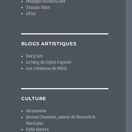
Philippe.Scoffoni.Net
Tristan Nitot
uTux
BLOGS ARTISTIQUES
Dacq'Art
Le blog de Djimi Fagniot
Les créations de Péhä.
CULTURE
Atramenta
Jérome Dumont, auteur de Rossetti &
MacLane
Kylie Ravera