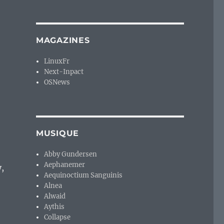
MAGAZINES
LinuxFr
Next-Inpact
OSNews
MUSIQUE
Abby Gundersen
Aephanemer
,
Aequinoctium Sanguinis
Alnea
Alwaid
Aythis
Collapse