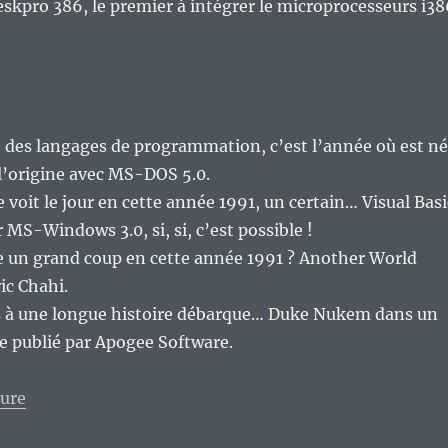
skpro 386, le premier à intégrer le microprocesseurs i38
 des langages de programmation, c’est l’année où est né
 l’origine avec MS-DOS 5.0.
 voit le jour en cette année 1991, un certain… Visual Basi
r MS-Windows 3.0, si, si, c’est possible !
e un grand coup en cette année 1991 ? Another World
ic Chahi.
 à une longue histoire débarque… Duke Nukem dans un
e publié par Apogee Software.
de « Quels anniversaires pour l’année 2026 en inform
ture