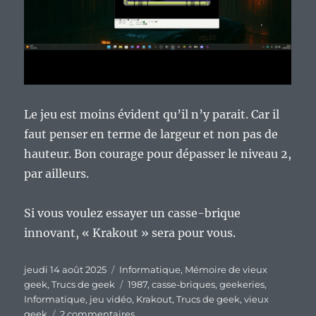
Le jeu est moins évident qu’il n’y parait. Car il
faut penser en terme de largeur et non pas de
hauteur. Bon courage pour dépasser le niveau 2,
par ailleurs.
Si vous voulez essayer un casse-brique
innovant, « Krakout » sera pour vous.
Publié
Catégories
jeudi 14 août 2025
Informatique
,
Mémoire de vieux
le
Étiquettes
geek
,
Trucs de geek
1987
,
casse-briques
,
geekeries
,
Informatique
,
jeu vidéo
,
Krakout
,
Trucs de geek
,
vieux
sur
geek
2 commentaires