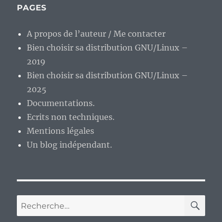
:
PAGES
Arkanoid,
le
A propos de l’auteur / Me contacter
casse-
Bien choisir sa distribution GNU/Linux –
briques
des
2019
années
Bien choisir sa distribution GNU/Linux –
1980.
2025
Documentations.
Ecrits non techniques.
Mentions légales
Un blog indépendant.
RE
Recherche
pour :