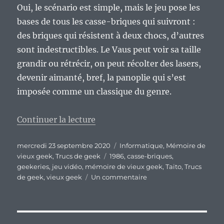
Oui, le scénario est simple, mais le jeu pose les
bases de tous les casse-briques qui suivront :
des briques qui résistent à deux chocs, d’autres
sont indestructibles. Le Vaus peut voir sa taille
grandir ou rétrécir, on peut récolter des lasers,
devenir aimanté, bref, la panoplie qui s’est
imposée comme un classique du genre.
de « Vieux Geek, épisode 235 : A
Continuer la lecture
Publié
Catégories
mercredi 23 septembre 2020
Informatique
,
Mémoire de
le
Étiquettes
vieux geek
,
Trucs de geek
1986
,
casse-briques
,
geekeries
,
jeu vidéo
,
mémoire de vieux geek
,
Taito
,
Trucs
sur
de geek
,
vieux geek
Un commentaire
Vieux
Geek,
épisode
235