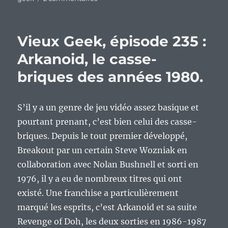
Vieux
geek,
épisode
Vieux Geek, épisode 235 :
391
:
Arkanoid, le casse-
Krakout,
briques des années 1980.
un
casse-
brique
innovant.
S’il y a un genre de jeu vidéo assez basique et
pourtant prenant, c’est bien celui des casse-
briques. Depuis le tout premier développé,
Breakout par un certain Steve Wozniak en
collaboration avec Nolan Bushnell et sorti en
1976, il y a eu de nombreux titres qui ont
existé. Une franchise a particulièrement
marqué les esprits, c’est Arkanoid et sa suite
Revenge of Doh, les deux sorties en 1986-1987