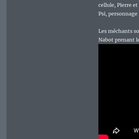
cellule, Pierre e
Psi, personnage i
Les méchants son
Nabot prenant le