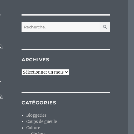
,
RECHERC
Recherche
pour :
 à
ARCHIVES
Archives
.
 à
CATÉGORIES
Bloggeries
Coups de gueule
Culture