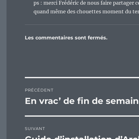
ps : merci Frédéric de nous faire partager c
quand même des chouettes moment du tem
Les commentaires sont fermés.
Navigation
PRÉCÉDENT
de
En vrac’ de fin de semain
Publication
précédente :
l’article
SUIVANT
Publication