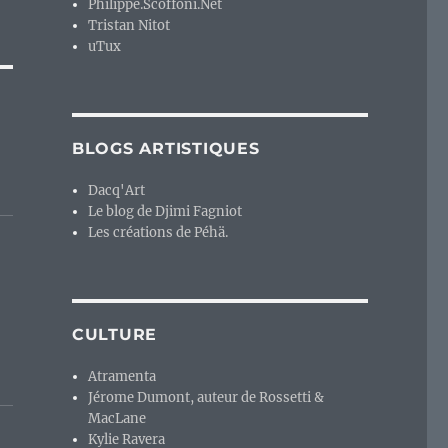
Philippe.Scoffoni.Net
Tristan Nitot
uTux
BLOGS ARTISTIQUES
Dacq'Art
Le blog de Djimi Fagniot
Les créations de Péhä.
CULTURE
Atramenta
Jérome Dumont, auteur de Rossetti &
MacLane
Kylie Ravera