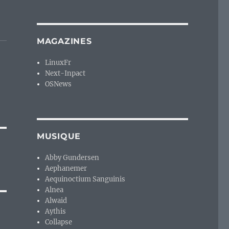
MAGAZINES
LinuxFr
Next-Inpact
OSNews
MUSIQUE
Abby Gundersen
Aephanemer
Aequinoctium Sanguinis
Alnea
Alwaid
Aythis
Collapse