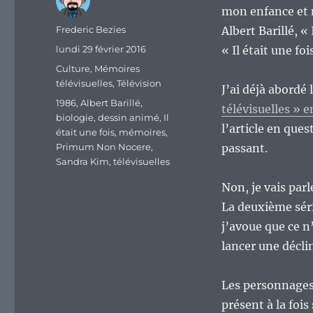
mon enfance et 
Auteur
Frederic Bezies
Albert Barillé, «
Publié
lundi 29 février 2016
« Il était une fois
le
Catégories
Culture
,
Mémoires
télévisuelles
,
Télévision
J’ai déjà abordé
Étiquettes
1986
,
Albert Barillé
,
télévisuelles » e
biologie
,
dessin animé
,
Il
l’article en ques
était une fois
,
mémoires
,
Primum Non Nocere
,
passant.
Sandra Kim
,
télévisuelles
Non, je vais parle
La deuxième série
j’avoue que ce n’
lancer une décli
Les personnages 
présent à la foi