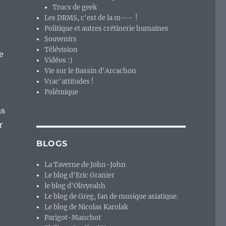
Trucs de geek
Les DRMS, c'est de la m—– !
Politique et autres crétinerie humaines
Souvenirs
Télévision
e
Vidéos :)
Vie sur le Bassin d'Arcachon
Vrac'attitudes !
Polémique
as
r
BLOGS
La Taverne de John-John
Le blog d'Eric Granier
le blog d'Olivyeahh
Le blog de Greg, fan de musique asiatique.
Le blog de Nicolas Karolak
Parigot-Manchot