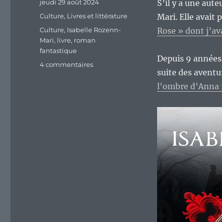
Publié
jeudi 29 août 2024
S’il y a une aute
le
Catégories
Culture
,
Livres et littérature
Mari. Elle avait
Étiquettes
Culture
,
Isabelle Rozenn-
Rose » dont j’av
Mari
,
livre
,
roman
fantastique
Depuis 9 années 
sur
4 commentaires
suite des avent
« Dans
l’ombre
l’ombre d’Anna 
d’Anna »,
la
suite
réussie
de
« Souviens-
toi
Rose ».