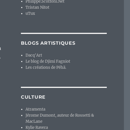
Philippe.Scoffoni.Net
Tristan Nitot
uTux
BLOGS ARTISTIQUES
n
Dacq'Art
,
Le blog de Djimi Fagniot
Les créations de Péhä.
CULTURE
Atramenta
Jérome Dumont, auteur de Rossetti &
MacLane
Kylie Ravera