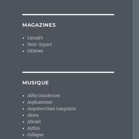
a
MAGAZINES
LinuxFr
Next-Inpact
OSNews
MUSIQUE
Abby Gundersen
Aephanemer
Aequinoctium Sanguinis
Alnea
Alwaid
Aythis
Collapse