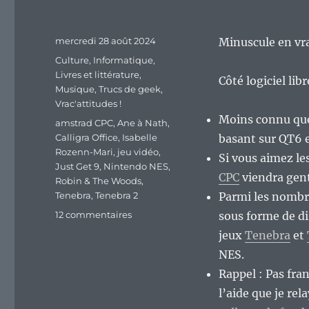
Publié
mercredi 28 août 2024
Minuscule en vra
le
Catégories
Culture
,
Informatique
,
Livres et littérature
,
Côté logiciel lib
Musique
,
Trucs de geek
,
Vrac'attitudes !
Moins connu que
Étiquettes
amstrad CPC
,
Ane à Nath
,
Calligra Office
,
Isabelle
basant sur QT6 e
Rozenn-Mari
,
jeu vidéo
,
Si vous aimez les
Just Get 9
,
Nintendo NES
,
CPC
viendra gent
Robin & The Woods
,
Tenebra
,
Tenebra 2
Parmi les nombre
sur
12 commentaires
sous forme de di
En
jeux
Tenebra
et
vrac’
NES.
de
milieu
Rappel : Pas fra
de
l’aide que je rel
semaine…