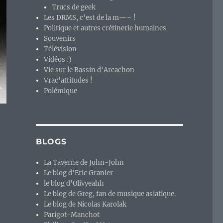
Trucs de geek
Les DRMS, c'est de la m—– !
Politique et autres crétinerie humaines
Souvenirs
Télévision
Vidéos :)
Vie sur le Bassin d'Arcachon
Vrac'attitudes !
Polémique
BLOGS
La Taverne de John-John
Le blog d'Eric Granier
le blog d'Olivyeahh
Le blog de Greg, fan de musique asiatique.
Le blog de Nicolas Karolak
Parigot-Manchot