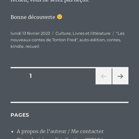
Bonne découverte
Publié
Catégories
Étiquettes
lundi 13 février 2023
Culture
,
Livres et littérature
"Les
le
nouveaux contes de Tonton Fred"
,
auto-édition
,
contes
,
kindle
,
recueil
Pagination
PAGE
1
PAG
des
E
SUIV
publications
ANT
E
PAGES
A propos de l’auteur / Me contacter