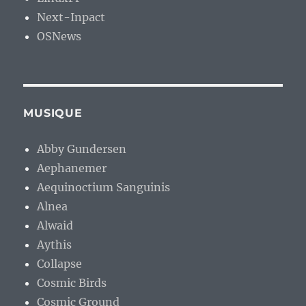
Next-Inpact
OSNews
MUSIQUE
Abby Gundersen
Aephanemer
Aequinoctium Sanguinis
Alnea
Alwaid
Aythis
Collapse
Cosmic Birds
Cosmic Ground