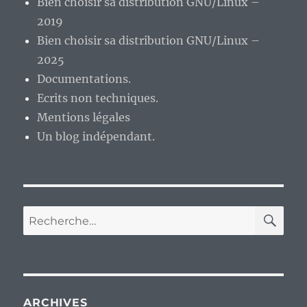
Bien choisir sa distribution GNU/Linux –
2019
Bien choisir sa distribution GNU/Linux –
2025
Documentations.
Ecrits non techniques.
Mentions légales
Un blog indépendant.
RE
Recherche
pour :
ARCHIVES