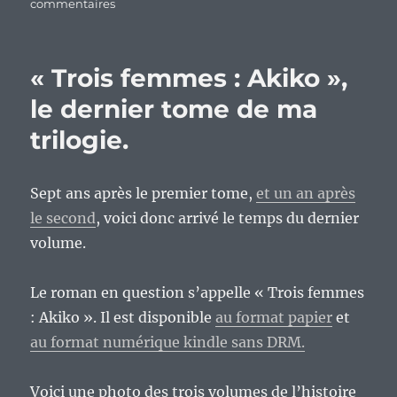
sur
commentaires
« Encastés »,
ma
dernière
« Trois femmes : Akiko »,
publication
en
le dernier tome de ma
auto-
trilogie.
édition.
Sept ans après le premier tome,
et un an après
le second
, voici donc arrivé le temps du dernier
volume.
Le roman en question s’appelle « Trois femmes
: Akiko ». Il est disponible
au format papier
et
au format numérique kindle sans DRM.
Voici une photo des trois volumes de l’histoire