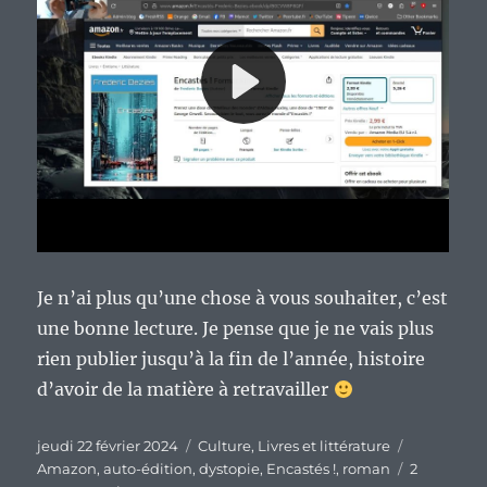
Je n’ai plus qu’une chose à vous souhaiter, c’est
une bonne lecture. Je pense que je ne vais plus
rien publier jusqu’à la fin de l’année, histoire
d’avoir de la matière à retravailler
Publié
Catégories
Étiquettes
jeudi 22 février 2024
Culture
,
Livres et littérature
le
Amazon
,
auto-édition
,
dystopie
,
Encastés !
,
roman
2