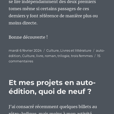
se lire indépendamment des deux premiers
tomes même si certains passages de ces
derniers y font référence de manière plus ou
moins directe.
Bonne découverte !
Publié
Catégories
Étiquettes
mardi 6 février 2024
Culture
,
Livres et littérature
auto-
le
édition
,
Culture
,
livre
,
roman
,
trilogie
,
trois femmes
15
sur
commentaires
« Trois
femmes
:
Et mes projets en auto-
Akiko »,
le
édition, quoi de neuf ?
dernier
tome
de
J’ai consacré récemment quelques billets au
ma
rétro-ludique, mais moins à mon activité