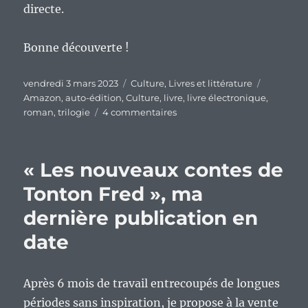
directe.
Bonne découverte !
Publié
Catégories
Étiquette
vendredi 3 mars 2023
Culture
,
Livres et littérature
le
Amazon
,
auto-édition
,
Culture
,
livre
,
livre électronique
,
sur
roman
,
trilogie
4 commentaires
Parlons
un
peu
« Les nouveaux contes de
d’auto-
édition
Tonton Fred », ma
avec
dernière publication en
la
sortie
date
de
mon
nouveau
Après 6 mois de travail entrecoupés de longues
roman.
périodes sans inspiration, je propose à la vente