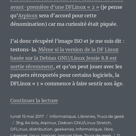
avant-première d’une DFLinux « 2 »
(je pense
qu’
Arpinux
sera d’accord pour cette
dénomination) car ma curiosité était piquée.
J’ai donc récupéré l’image ISO et je me suis dit :
testons-la.
Même si la version de la DF Linux
basée sur la Debian GNU/Linux Jessie 8.8 est
sortie récemment
, et qu’on peut jouer avec les
paquets rétroportés pour certains logiciels, la
DFLinux « 1 » commence à faire sentir son âge.
de « La distribution DF Linux « 2
Continuer la lecture
Publié
Catégories
lundi 15 mai 2017
Informatique
,
Libreries
,
Trucs de geek
le
Étiquettes
3hg
,
64 bits
,
Arpinux
,
Debian GNU/Linux Stretch
,
DFLinux
,
distribution
,
geekeries
,
Informatique
,
libre
,
Libreries
,
linux
,
logiciel
,
logiciel libre
,
Trucs de geek
11