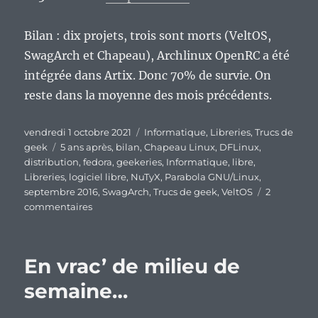
Bilan : dix projets, trois sont morts (VeltOS,
SwagArch et Chapeau), Archlinux OpenRC a été
intégrée dans Artix. Donc 70% de survie. On
reste dans la moyenne des mois précédents.
Publié
Catégories
vendredi 1 octobre 2021
Informatique
,
Libreries
,
Trucs de
le
Étiquettes
geek
5 ans après
,
bilan
,
Chapeau Linux
,
DFLinux
,
distribution
,
fedora
,
geekeries
,
Informatique
,
libre
,
Libreries
,
logiciel libre
,
NuTyX
,
Parabola GNU/Linux
,
septembre 2016
,
SwagArch
,
Trucs de geek
,
VeltOS
2
sur
commentaires
Que
sont
devenues
En vrac’ de milieu de
les
distributions
semaine…
GNU/Linux
de