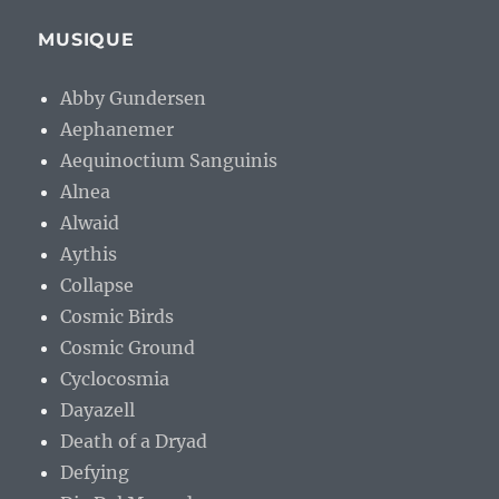
MUSIQUE
Abby Gundersen
Aephanemer
Aequinoctium Sanguinis
Alnea
Alwaid
Aythis
Collapse
Cosmic Birds
Cosmic Ground
Cyclocosmia
Dayazell
Death of a Dryad
Defying