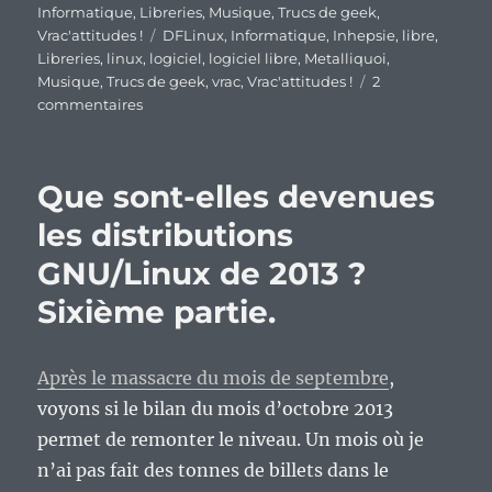
le
Informatique
,
Libreries
,
Musique
,
Trucs de geek
,
Étiquettes
Vrac'attitudes !
DFLinux
,
Informatique
,
Inhepsie
,
libre
,
Libreries
,
linux
,
logiciel
,
logiciel libre
,
Metalliquoi
,
Musique
,
Trucs de geek
,
vrac
,
Vrac'attitudes !
2
sur
commentaires
En
vrac’
de
Que sont-elles devenues
milieu
de
les distributions
semaine…
GNU/Linux de 2013 ?
Sixième partie.
Après le massacre du mois de septembre
,
voyons si le bilan du mois d’octobre 2013
permet de remonter le niveau. Un mois où je
n’ai pas fait des tonnes de billets dans le