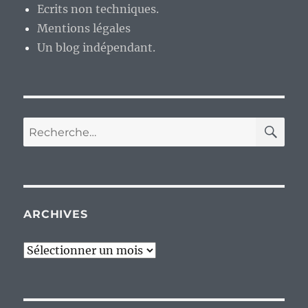
Ecrits non techniques.
Mentions légales
Un blog indépendant.
RE
Recherche
pour :
ARCHIVES
Archives