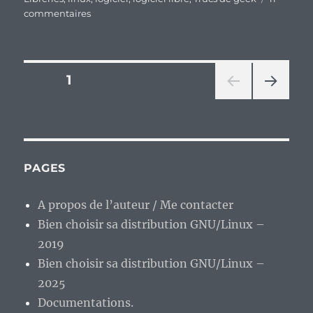
sur
commentaires
La
distribution
DF
Linux
Pagination
PAGE
1
« 2 »
bêta
PAG
des
1
E
:
SUIV
publications
ANT
ça
E
donne
PAGES
quoi
?
A propos de l’auteur / Me contacter
Bien choisir sa distribution GNU/Linux –
2019
Bien choisir sa distribution GNU/Linux –
2025
Documentations.