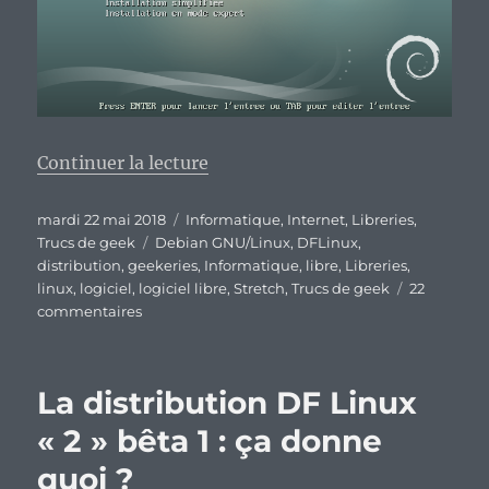
de « Que devient la DFLinux Str
Continuer la lecture
Publié
Catégories
mardi 22 mai 2018
Informatique
,
Internet
,
Libreries
,
le
Étiquettes
Trucs de geek
Debian GNU/Linux
,
DFLinux
,
distribution
,
geekeries
,
Informatique
,
libre
,
Libreries
,
linux
,
logiciel
,
logiciel libre
,
Stretch
,
Trucs de geek
22
sur
commentaires
Que
devient
la
La distribution DF Linux
DFLinux
Stretch
« 2 » bêta 1 : ça donne
en
quoi ?
mai