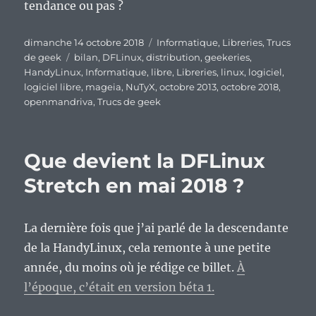
tendance ou pas ?
Publié
Catégories
dimanche 14 octobre 2018
Informatique
,
Libreries
,
Trucs
le
Étiquettes
de geek
bilan
,
DFLinux
,
distribution
,
geekeries
,
HandyLinux
,
Informatique
,
libre
,
Libreries
,
linux
,
logiciel
,
logiciel libre
,
mageia
,
NuTyX
,
octobre 2013
,
octobre 2018
,
openmandriva
,
Trucs de geek
Que devient la DFLinux
Stretch en mai 2018 ?
La dernière fois que j’ai parlé de la descendante
de la HandyLinux, cela remonte à une petite
année, du moins où je rédige ce billet.
À
l’époque, c’était en version béta 1.