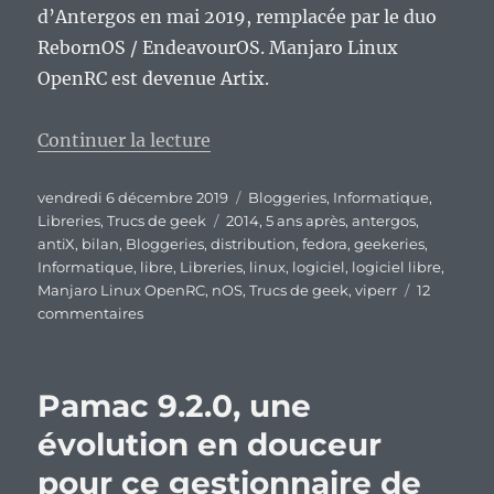
d’Antergos en mai 2019, remplacée par le duo
RebornOS / EndeavourOS. Manjaro Linux
OpenRC est devenue Artix.
de « Que sont devenues les dist
Continuer la lecture
Publié
Catégories
vendredi 6 décembre 2019
Bloggeries
,
Informatique
,
le
Étiquettes
Libreries
,
Trucs de geek
2014
,
5 ans après
,
antergos
,
antiX
,
bilan
,
Bloggeries
,
distribution
,
fedora
,
geekeries
,
Informatique
,
libre
,
Libreries
,
linux
,
logiciel
,
logiciel libre
,
Manjaro Linux OpenRC
,
nOS
,
Trucs de geek
,
viperr
12
sur
commentaires
Que
sont
devenues
Pamac 9.2.0, une
les
distributions
évolution en douceur
GNU/Linux
pour ce gestionnaire de
de