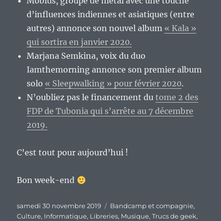
Mobius, groupe de metal avec une touche
d’influences indiennes et asiatiques (entre
autres) annonce son nouvel album
« Kala »
qui sortira en janvier 2020.
Marjana Semkina, voix du duo
Iamthemorning annonce son premier album
solo
« Sleepwalking » pour février 2020
.
N’oubliez pas le financement du
tome 2 des
FDP de Tubonia qui s’arrête au 7 décembre
2019.
C’est tout pour aujourd’hui !
Bon week-end
Publié
Catégories
samedi 30 novembre 2019
Bandcamp et compagnie
,
le
Culture
,
Informatique
,
Libreries
,
Musique
,
Trucs de geek
,