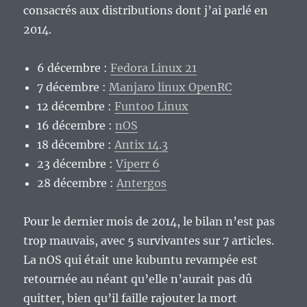
peut
consacrés aux distributions dont j’ai parlé en
toujours
2014.
creuser
dans
l’idiotie
6 décembre :
Fedora Linux 21
et
7 décembre :
Manjaro linux OpenRC
l’inutilité…
12 décembre :
Funtoo Linux
16 décembre :
nOS
18 décembre :
Antix 14.3
23 décembre :
Viperr 6
28 décembre :
Antergos
Pour le dernier mois de 2014, le bilan n’est pas
trop mauvais, avec 5 survivantes sur 7 articles.
La nOS qui était une kubuntu revampée est
retournée au néant qu’elle n’aurait pas dû
quitter, bien qu’il faille rajouter la mort