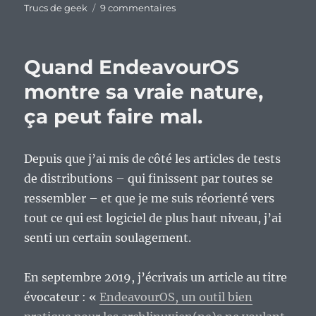
sur
Trucs de geek
9 commentaires
Pamac
9.2.0,
une
Quand EndeavourOS
évolution
en
montre sa vraie nature,
douceur
ça peut faire mal.
pour
ce
gestionnaire
de
Depuis que j’ai mis de côté les articles de tests
logiciels
de distributions – qui finissent par toutes se
graphiques
ressembler – et que je me suis réorienté vers
pour
la
tout ce qui est logiciel de plus haut niveau, j’ai
grande
senti un certain soulagement.
famille
Archlinuxienne.
En septembre 2019, j’écrivais un article au titre
évocateur : «
EndeavourOS, un outil bien