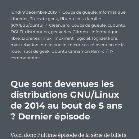
Publié
Catégories
lundi 9 décembre 2019
Coups de gueule
,
Informatique
,
le
Libreries
,
Trucs de geek
,
Ubuntu et sa famille
Étiquettes
(K/X/Edu/buntu)
CleanJaro
,
Coups de gueule
,
cubuntu
,
DGLFI
,
distribution
,
geekeries
,
Glimpse
,
Informatique
,
libre
,
Libreries
,
linux
,
linuxmint
,
logiciel
,
logiciel libre
,
masturbation intellectuelle
,
micro-r os
,
réinvention de la
roue
,
Trucs de geek
,
Ubuntu Cinnamon Remix
17
sur
commentaires
Ce
qui
est
Que sont devenues les
bien
avec
distributions GNU/Linux
le
de 2014 au bout de 5 ans
monde
du
? Dernier épisode
logiciel
libre,
c’est
Voici donc l’ultime épisode de la série de billets
qu’on