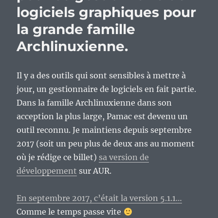
2014
logiciels graphiques pour
au
bout
la grande famille
de
Archlinuxienne.
5
ans
?
Dernier
Il y a des outils qui sont sensibles à mettre à
épisode
jour, un gestionnaire de logiciels en fait partie.
Dans la famille Archlinuxienne dans son
acception la plus large, Pamac est devenu un
outil reconnu. Je maintiens depuis septembre
2017 (soit un peu plus de deux ans au moment
où je rédige ce billet)
sa version de
développement
sur AUR.
En septembre 2017, c’était la version 5.1.1…
Comme le temps passe vite