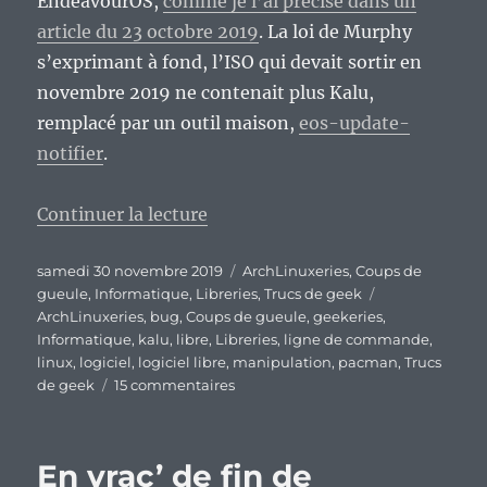
EndeavourOS,
comme je l’ai précisé dans un
article du 23 octobre 2019
. La loi de Murphy
s’exprimant à fond, l’ISO qui devait sortir en
novembre 2019 ne contenait plus Kalu,
remplacé par un outil maison,
eos-update-
notifier
.
de « Quand EndeavourOS montre s
Continuer la lecture
Publié
Catégories
samedi 30 novembre 2019
ArchLinuxeries
,
Coups de
le
Étiquettes
gueule
,
Informatique
,
Libreries
,
Trucs de geek
ArchLinuxeries
,
bug
,
Coups de gueule
,
geekeries
,
Informatique
,
kalu
,
libre
,
Libreries
,
ligne de commande
,
linux
,
logiciel
,
logiciel libre
,
manipulation
,
pacman
,
Trucs
sur
de geek
15 commentaires
Quand
EndeavourOS
montre
En vrac’ de fin de
sa