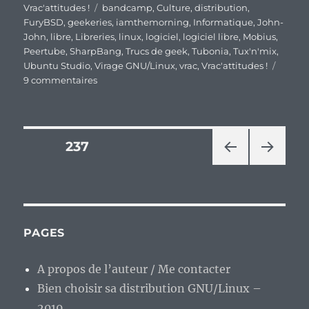
Étiquettes
Vrac'attitudes !
bandcamp
,
Culture
,
distribution
,
FuryBSD
,
geekeries
,
iamthemorning
,
Informatique
,
John-
John
,
libre
,
Libreries
,
linux
,
logiciel
,
logiciel libre
,
Mobius
,
Peertube
,
SharpBang
,
Trucs de geek
,
Tubonia
,
Tux'n'mix
,
Ubuntu Studio
,
Virage GNU/Linux
,
vrac
,
Vrac'attitudes !
sur
9 commentaires
En
vrac’
de
fin
Pagination
PAGE
237
de
semaine…
PAG
PAG
des
E
E
PRÉ
SUIV
publications
CÉD
ANT
ENT
E
PAGES
E
A propos de l’auteur / Me contacter
Bien choisir sa distribution GNU/Linux –
2019