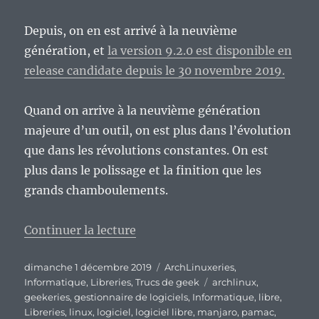
Depuis, on en est arrivé à la neuvième
génération, et
la version 9.2.0 est disponible en
release candidate depuis le 30 novembre 2019.
Quand on arrive à la neuvième génération
majeure d’un outil, on est plus dans l’évolution
que dans les révolutions constantes. On est
plus dans le polissage et la finition que les
grands chamboulements.
de « Pamac 9.2.0, une évolution 
Continuer la lecture
Publié
Catégories
dimanche 1 décembre 2019
ArchLinuxeries
,
le
Étiquettes
Informatique
,
Libreries
,
Trucs de geek
archlinux
,
geekeries
,
gestionnaire de logiciels
,
Informatique
,
libre
,
Libreries
,
linux
,
logiciel
,
logiciel libre
,
manjaro
,
pamac
,