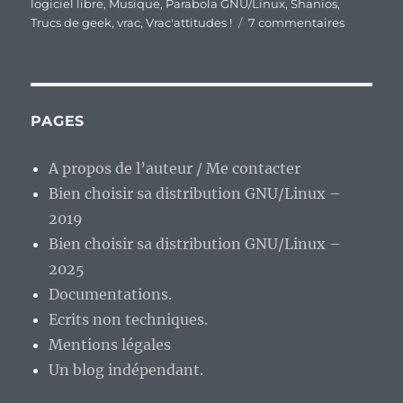
logiciel libre
,
Musique
,
Parabola GNU/Linux
,
Shanios
,
sur
Trucs de geek
,
vrac
,
Vrac'attitudes !
7 commentaires
En
vrac’
de
fin
de
PAGES
semaine…
A propos de l’auteur / Me contacter
Bien choisir sa distribution GNU/Linux –
2019
Bien choisir sa distribution GNU/Linux –
2025
Documentations.
Ecrits non techniques.
Mentions légales
Un blog indépendant.