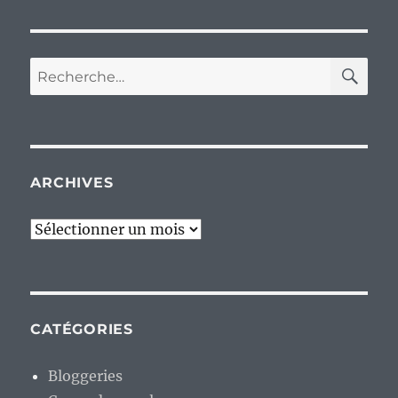
RE
Recherche
pour :
ARCHIVES
Archives
CATÉGORIES
Bloggeries