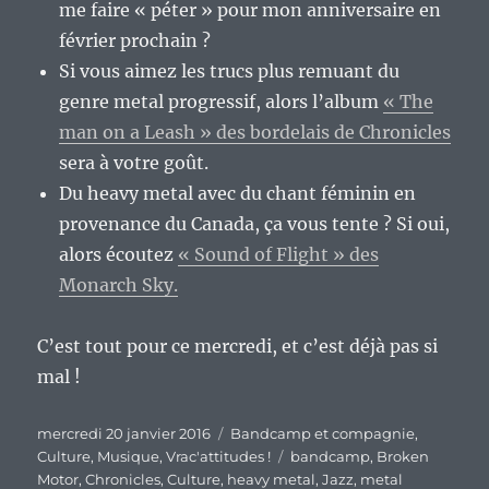
me faire « péter » pour mon anniversaire en
février prochain ?
Si vous aimez les trucs plus remuant du
genre metal progressif, alors l’album
« The
man on a Leash » des bordelais de Chronicles
sera à votre goût.
Du heavy metal avec du chant féminin en
provenance du Canada, ça vous tente ? Si oui,
alors écoutez
« Sound of Flight » des
Monarch Sky.
C’est tout pour ce mercredi, et c’est déjà pas si
mal !
Publié
Catégories
mercredi 20 janvier 2016
Bandcamp et compagnie
,
le
Étiquettes
Culture
,
Musique
,
Vrac'attitudes !
bandcamp
,
Broken
Motor
,
Chronicles
,
Culture
,
heavy metal
,
Jazz
,
metal