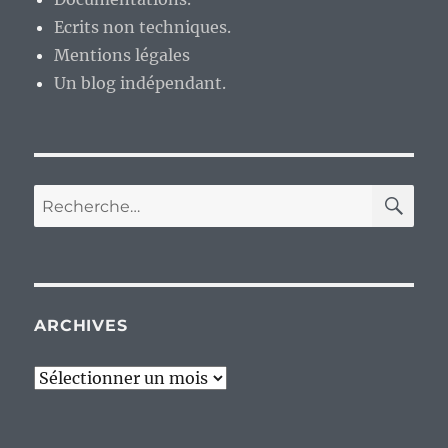
Ecrits non techniques.
Mentions légales
Un blog indépendant.
RE
Recherche
pour :
ARCHIVES
Archives