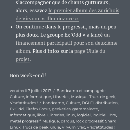
s’accompagner que de chants gutturaux,
alors, essayez
le premier album des Zurichois
de Virvum, « Illuminance ».
On continue dans le progressif, mais un peu
plus doux. Le groupe Ex’Odd » a lancé
un
financement participatif pour son deuxième
album
. Plus d’infos sur la
page Ulule du
projet
.
Bon week-end !
Publié
Catégories
vendredi 7 juillet 2017
Bandcamp et compagnie
,
le
Culture
,
Informatique
,
Libreries
,
Musique
,
Trucs de geek
,
Étiquettes
Vrac'attitudes !
bandcamp
,
Culture
,
DGLFI
,
distribution
,
Ex'Odd
,
Firefox Focus
,
geekeries
,
grammalecte
,
Informatique
,
libre
,
Libreries
,
linux
,
logiciel
,
logiciel libre
,
metal progressif
,
Musique
,
pardus
,
rock progressif
,
Shark
Linux
,
Trucs de geek
,
ulule
,
Virvum
,
vrac
,
Vrac'attitudes !