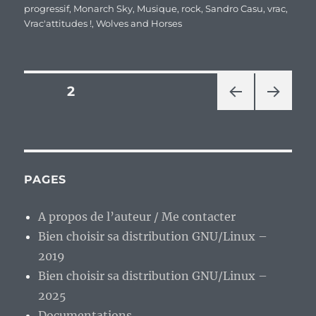
progressif
,
Monarch Sky
,
Musique
,
rock
,
Sandro Casu
,
vrac
,
Vrac'attitudes !
,
Wolves and Horses
Pagination
PAGE
2
PAG
PAG
des
E
E
PRÉ
SUIV
publications
CÉD
ANT
ENT
E
PAGES
E
A propos de l’auteur / Me contacter
Bien choisir sa distribution GNU/Linux –
2019
Bien choisir sa distribution GNU/Linux –
2025
Documentations.