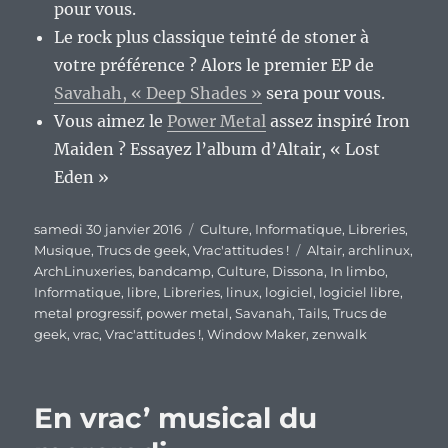
pour vous.
Le rock plus classique teinté de stoner à
votre préférence ? Alors le premier EP de
Savahah, « Deep Shades »
sera pour vous.
Vous aimez le
Power Metal
assez inspiré Iron
Maiden ? Essayez l’album d’Altair, « Lost
Eden »
Publié
Catégories
samedi 30 janvier 2016
Culture
,
Informatique
,
Libreries
,
le
Étiquettes
Musique
,
Trucs de geek
,
Vrac'attitudes !
Altair
,
archlinux
,
ArchLinuxeries
,
bandcamp
,
Culture
,
Dissona
,
In limbo
,
Informatique
,
libre
,
Libreries
,
linux
,
logiciel
,
logiciel libre
,
metal progressif
,
power metal
,
Savanah
,
Tails
,
Trucs de
geek
,
vrac
,
Vrac'attitudes !
,
Window Maker
,
zenwalk
En vrac’ musical du