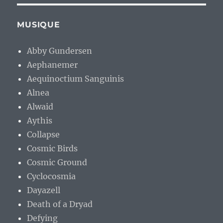
MUSIQUE
Abby Gundersen
Aephanemer
Aequinoctium Sanguinis
Alnea
Alwaid
Aythis
Collapse
Cosmic Birds
Cosmic Ground
Cyclocosmia
Dayazell
Death of a Dryad
Defying