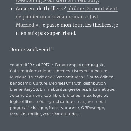
Awakening » est sorti en mars 2017.
Amateur de thrillers ?
Jérôme Dumont vient
de publier un nouveau roman « Just
Married »
. Je passe mon tour, les thrillers, je
n’en suis pas super friand.
Bonne week-end !
Publié
Catégories
vendredi 19 mai 2017
Bandcamp et compagnie
,
le
Culture
,
Informatique
,
Libreries
,
Livres et littérature
,
Étiquettes
Musique
,
Trucs de geek
,
Vrac'attitudes !
auto-édition
,
bandcamp
,
Culture
,
Degrees Of Truth
,
distribution
,
ElementaryOS
,
Emmabuntüs
,
geekeries
,
Informatique
,
Jérome Dumont
,
kde
,
libre
,
Libreries
,
linux
,
logiciel
,
logiciel libre
,
métal symphonique
,
manjaro
,
metal
progressif
,
Musique
,
Naos
,
Nurunner
,
OBRevenge
,
ReactOS
,
thriller
,
vrac
,
Vrac'attitudes !