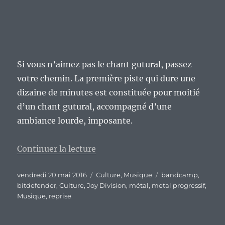
Si vous n’aimez pas le chant gutural, passez
votre chemin. La première piste qui dure une
dizaine de minutes est constituée pour moitié
d’un chant gutural, accompagné d’une
ambiance lourde, imposante.
de « « The Splinter of Light We
Continuer la lecture
Publié
Catégories
Étiquettes
vendredi 20 mai 2016
Culture
,
Musique
bandcamp
,
le
bitdefender
,
Culture
,
Joy Division
,
métal
,
metal progressif
,
Musique
,
reprise