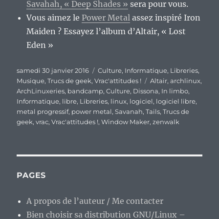
Savahah, « Deep Shades »
sera pour vous.
Vous aimez le
Power Metal
assez inspiré Iron
Maiden ? Essayez l’album d’Altair, « Lost
Eden »
Publié
Catégories
samedi 30 janvier 2016
Culture
,
Informatique
,
Libreries
,
le
Étiquettes
Musique
,
Trucs de geek
,
Vrac'attitudes !
Altair
,
archlinux
,
ArchLinuxeries
,
bandcamp
,
Culture
,
Dissona
,
In limbo
,
Informatique
,
libre
,
Libreries
,
linux
,
logiciel
,
logiciel libre
,
metal progressif
,
power metal
,
Savanah
,
Tails
,
Trucs de
geek
,
vrac
,
Vrac'attitudes !
,
Window Maker
,
zenwalk
PAGES
A propos de l’auteur / Me contacter
Bien choisir sa distribution GNU/Linux –