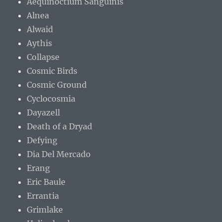
Aequinoctium Sanguinis
Alnea
Alwaid
Aythis
Collapse
Cosmic Birds
Cosmic Ground
Cyclocosmia
Dayazell
Death of a Dryad
Defying
Dia Del Mercado
Erang
Eric Baule
Errantia
Grimlake