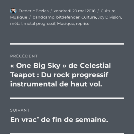
Auteur
Publié
Catégories
Frederic Bezies
vendredi 20 mai 2016
Culture
,
le
Étiquettes
Musique
bandcamp
,
bitdefender
,
Culture
,
Joy Division
,
métal
,
metal progressif
,
Musique
,
reprise
Navigation
PRÉCÉDENT
de
« One Big Sky » de Celestial
Publication
précédente :
Teapot : Du rock progressif
l’article
instrumental de haut vol.
SUIVANT
En vrac’ de fin de semaine.
Publication
suivante :