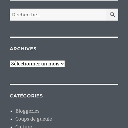
RE
Recherche
pour :
ARCHIVES
Archives
CATÉGORIES
Bloggeries
Coups de gueule
Culture