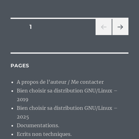
En
vrac’
de
fin
Pagination
PAGE
1
de
semaine.
PAG
des
E
SUIV
publications
ANT
E
PAGES
A propos de l’auteur / Me contacter
Bien choisir sa distribution GNU/Linux –
2019
Bien choisir sa distribution GNU/Linux –
2025
Documentations.
Ecrits non techniques.