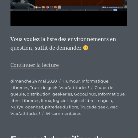
Vous voulez la liste des environnements en
question, suffit de demander
de « En vrac’ dominical. »
Continuer la lecture
Publié
Catégories
dimanche 24 mai 2020
Humour
,
Informatique
,
le
Étiquettes
Libreries
,
Trucs de geek
,
Vrac'attitudes !
Coups de
gueule
,
distribution
,
geekeries
,
GoboLinux
,
Informatique
,
libre
,
Libreries
,
linux
,
logiciel
,
logiciel libre
,
mageia
,
NuTyX
,
openbsd
,
pitreries du libre
,
Trucs de geek
,
vrac
,
sur
Vrac'attitudes !
54 commentaires
En
vrac’
dominical.