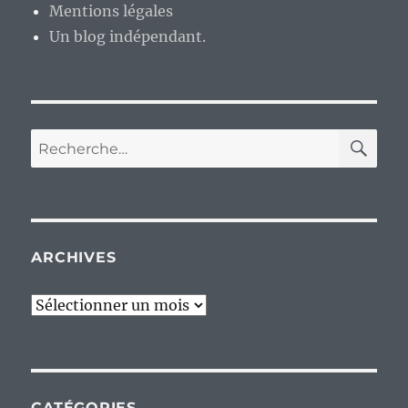
Mentions légales
Un blog indépendant.
RE
Recherche
pour :
ARCHIVES
Archives
CATÉGORIES