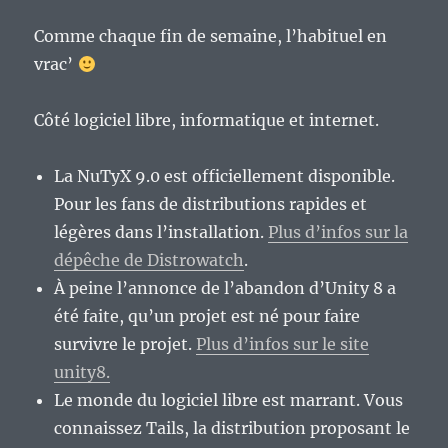
de
2014
Comme chaque fin de semaine, l’habituel en
au
vrac’
bout
de
5
Côté logiciel libre, informatique et internet.
ans
?
Premier
La NuTyX 9.0 est officiellement disponible.
épisode.
Pour les fans de distributions rapides et
légères dans l’installation.
Plus d’infos sur la
dépêche de Distrowatch
.
À peine l’annonce de l’abandon d’Unity 8 a
été faite, qu’un projet est né pour faire
survivre le projet.
Plus d’infos sur le site
unity8.
Le monde du logiciel libre est marrant. Vous
connaissez Tails, la distribution proposant le