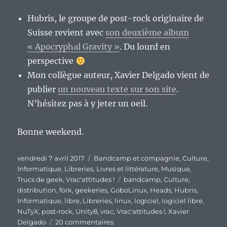
Hubris, le groupe de post-rock originaire de
Suisse revient avec
son deuxième album
« Apocryphal Gravity »
. Du lourd en
perspective
Mon collègue auteur, Xavier Delgado vient de
publier
un nouveau texte sur son site
.
N’hésitez pas à y jeter un oeil.
Bonne weekend.
Publié
Catégories
vendredi 7 avril 2017
Bandcamp et compagnie
,
Culture
,
le
Informatique
,
Libreries
,
Livres et littérature
,
Musique
,
Étiquettes
Trucs de geek
,
Vrac'attitudes !
bandcamp
,
Culture
,
distribution
,
fork
,
geekeries
,
GoboLinux
,
Heads
,
Hubris
,
Informatique
,
libre
,
Libreries
,
linux
,
logiciel
,
logiciel libre
,
NuTyX
,
post-rock
,
Unity8
,
vrac
,
Vrac'attitudes !
,
Xavier
sur
Delgado
20 commentaires