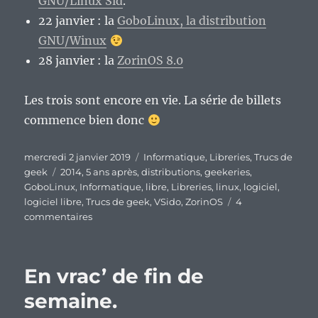
GNU/Linux Sid
.
22 janvier : la
GoboLinux, la distribution
GNU/Winux
28 janvier : la
ZorinOS 8.0
Les trois sont encore en vie. La série de billets
commence bien donc
Publié
Catégories
mercredi 2 janvier 2019
Informatique
,
Libreries
,
Trucs de
le
Étiquettes
geek
2014
,
5 ans après
,
distributions
,
geekeries
,
GoboLinux
,
Informatique
,
libre
,
Libreries
,
linux
,
logiciel
,
logiciel libre
,
Trucs de geek
,
VSido
,
ZorinOS
4
sur
commentaires
Que
sont
devenues
En vrac’ de fin de
les
distributions
semaine.
GNU/Linux