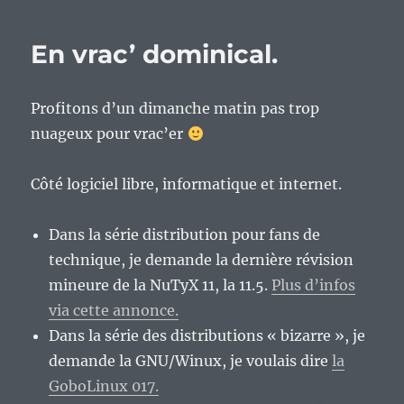
qui
me
En vrac’ dominical.
gonfle
dans
le
Profitons d’un dimanche matin pas trop
logiciel
libre
nuageux pour vrac’er
actuel,
épisode
Côté logiciel libre, informatique et internet.
3
:
les
Dans la série distribution pour fans de
DGLFI
technique, je demande la dernière révision
mineure de la NuTyX 11, la 11.5.
Plus d’infos
via cette annonce.
Dans la série des distributions « bizarre », je
demande la GNU/Winux, je voulais dire
la
GoboLinux 017.