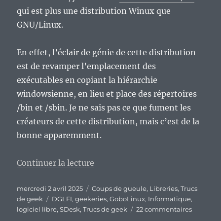
qui est plus une distribution Winux que
GNU/Linux.
En effet, l’éclair de génie de cette distribution
est de revamper l’emplacement des
exécutables en copiant la hiérarchie
windowsienne, en lieu et place des répertoires
/bin et /sbin. Je ne sais pas ce que fument les
créateurs de cette distribution, mais c’est de la
bonne apparemment.
de « Ce qui me gonfle dans le logi
Continuer la lecture
Publié
Catégories
mercredi 2 avril 2025
Coups de gueule
,
Libreries
,
Trucs
le
Étiquettes
de geek
DGLFI
,
geekeries
,
GoboLinux
,
Informatique
,
sur
logiciel libre
,
SDesk
,
Trucs de geek
22 commentaires
Ce