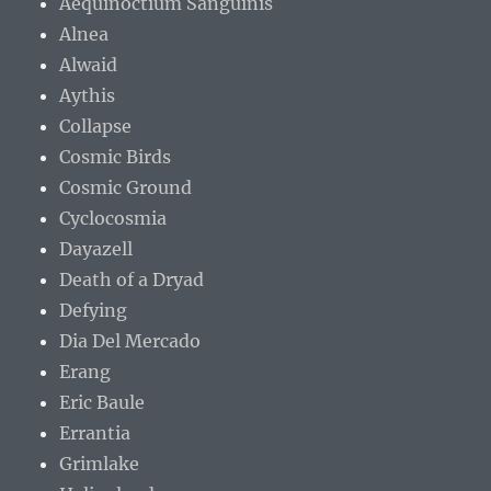
Aequinoctium Sanguinis
Alnea
Alwaid
Aythis
Collapse
Cosmic Birds
Cosmic Ground
Cyclocosmia
Dayazell
Death of a Dryad
Defying
Dia Del Mercado
Erang
Eric Baule
Errantia
Grimlake