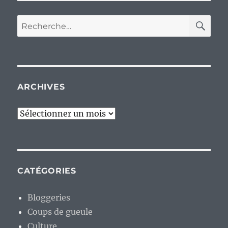
RE
Recherche
pour :
ARCHIVES
Archives
CATÉGORIES
Bloggeries
Coups de gueule
Culture