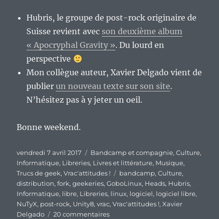
Hubris, le groupe de post-rock originaire de
Suisse revient avec
son deuxième album
« Apocryphal Gravity »
. Du lourd en
perspective
Mon collègue auteur, Xavier Delgado vient de
publier
un nouveau texte sur son site
.
N’hésitez pas à y jeter un oeil.
Bonne weekend.
Publié
Catégories
vendredi 7 avril 2017
Bandcamp et compagnie
,
Culture
,
le
Informatique
,
Libreries
,
Livres et littérature
,
Musique
,
Étiquettes
Trucs de geek
,
Vrac'attitudes !
bandcamp
,
Culture
,
distribution
,
fork
,
geekeries
,
GoboLinux
,
Heads
,
Hubris
,
Informatique
,
libre
,
Libreries
,
linux
,
logiciel
,
logiciel libre
,
NuTyX
,
post-rock
,
Unity8
,
vrac
,
Vrac'attitudes !
,
Xavier
sur
Delgado
20 commentaires