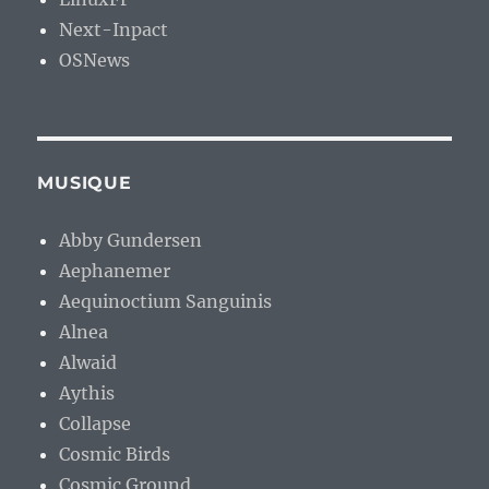
Next-Inpact
OSNews
MUSIQUE
Abby Gundersen
Aephanemer
Aequinoctium Sanguinis
Alnea
Alwaid
Aythis
Collapse
Cosmic Birds
Cosmic Ground