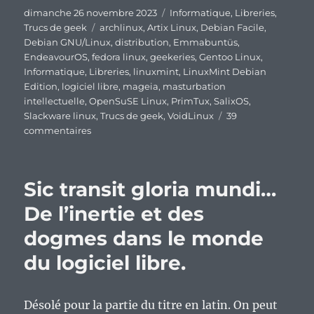
Publié
Catégories
dimanche 26 novembre 2023
Informatique
,
Libreries
,
le
Étiquettes
Trucs de geek
archlinux
,
Artix Linux
,
Debian Facile
,
Debian GNU/Linux
,
distribution
,
Emmabuntüs
,
EndeavourOS
,
fedora linux
,
geekeries
,
Gentoo Linux
,
Informatique
,
Libreries
,
linuxmint
,
LinuxMint Debian
Edition
,
logiciel libre
,
mageia
,
masturbation
intellectuelle
,
OpenSuSE Linux
,
PrimTux
,
SalixOS
,
Slackware linux
,
Trucs de geek
,
VoidLinux
39
sur
commentaires
Et
si
une
Sic transit gloria mundi…
grande
purge
De l’inertie et des
du
dogmes dans le monde
Linux
bureautique
du logiciel libre.
arrivait,
qui
resterait
Désolé pour la partie du titre en latin. On peut
en