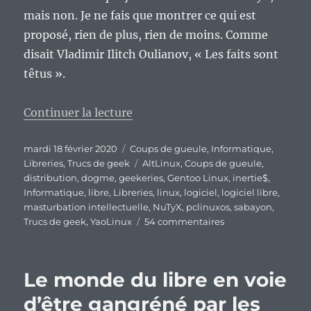
mais non. Je ne fais que montrer ce qui est
proposé, rien de plus, rien de moins. Comme
disait Vladimir Ilitch Oulianov, « Les faits sont
têtus ».
de « Sic transit gloria mundi… De
Continuer la lecture
Publié
Catégories
mardi 18 février 2020
Coups de gueule
,
Informatique
,
le
Étiquettes
Libreries
,
Trucs de geek
AltLinux
,
Coups de gueule
,
distribution
,
dogme
,
geekeries
,
Gentoo Linux
,
inertie$
,
Informatique
,
libre
,
Libreries
,
linux
,
logiciel
,
logiciel libre
,
masturbation intellectuelle
,
NuTyX
,
pclinuxos
,
sabayon
,
sur
Trucs de geek
,
YaoLinux
54 commentaires
Sic
transit
gloria
Le monde du libre en voie
mundi…
De
d’être gangréné par les
l’inertie