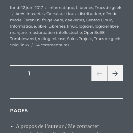
Publié
Catégories
lundi 12 juin 2017
Informatique
,
Libreries
,
Trucs de geek
le
Étiquettes
ArchLinuxeries
,
Calculate Linux
,
distribution
,
effet de
mode
,
FerenOS
,
frugalware
,
geekeries
,
Gentoo Linux
,
Informatique
,
libre
,
Libreries
,
linux
,
logiciel
,
logiciel libre
,
manjaro
,
masturbation intellectuelle
,
OpenSuSE
Tumbleweed
,
rolling release
,
Solus Project
,
Trucs de geek
,
sur
Void linux
64 commentaires
La
rolling
release,
nouvelle
Pagination
PAGE
1
mode
dans
PAG
des
le
E
monde
SUIV
publications
ANT
des
E
distributions
PAGES
GNU/Linux
?
A propos de l’auteur / Me contacter