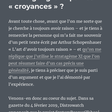
« croyances » ?
et
des
dogmes
dans
Avant toute chose, avant que l’on me sorte que
le
je cherche à toujours avoir raison – et je tiens à
monde
remercier la personne qui m’a fait me souvenir
du
logiciel
d’un petit texte écrit par Arthur Schopenhauer
libre.
« L’art d’avoir toujours raison » – et
qu’on me
réplique que j’utilise le stratagème XI que l’on
peut résumer faire d’un cas précis une
généralité
, je tiens à préciser que je suis parti
d’un argument et que je l’ai démonté par
l’expérience.
Venons-en donc au coeur du sujet. Dans sa
gazette du 4 février 2019, Distrowatch