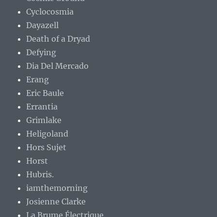
Cyclocosmia
Dayazell
Death of a Dryad
Defying
Dia Del Mercado
Erang
Eric Baule
Errantia
Grimlake
Heligoland
Hors Sujet
Horst
Hubris.
iamthemorning
Josienne Clarke
La Brume Électrique