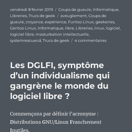
Publié
Catégories
vendredi 8 février 2019
Coups de gueule
,
Informatique
,
le
Étiquettes
Libreries
,
Trucs de geek
aveuglement
,
Coups de
gueule
,
croyance
,
expérience
,
Funtoo Linux
,
geekeries
,
Gentoo Linux
,
Informatique
,
libre
,
Libreries
,
linux
,
logiciel
,
logiciel libre
,
masturbation intellectuelle
,
sur
systemrescuecd
,
Trucs de geek
4 commentaires
Le
monde
du
Les DGLFI, symptôme
libre
en
d’un individualisme qui
voie
gangrène le monde du
d’être
gangréné
logiciel libre ?
par
les
« croyances »
Commençons par définir l’acronyme :
?
D
istributions
G
NU/
L
inux
F
ranchement
I
nutiles.