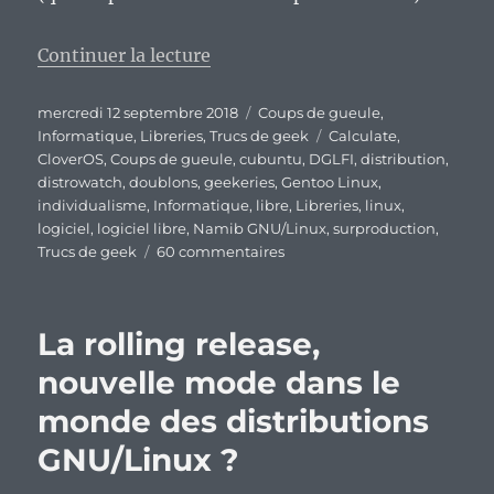
de « Les DGLFI, symptôme d’un i
Continuer la lecture
Publié
Catégories
mercredi 12 septembre 2018
Coups de gueule
,
le
Étiquettes
Informatique
,
Libreries
,
Trucs de geek
Calculate
,
CloverOS
,
Coups de gueule
,
cubuntu
,
DGLFI
,
distribution
,
distrowatch
,
doublons
,
geekeries
,
Gentoo Linux
,
individualisme
,
Informatique
,
libre
,
Libreries
,
linux
,
logiciel
,
logiciel libre
,
Namib GNU/Linux
,
surproduction
,
sur
Trucs de geek
60 commentaires
Les
DGLFI,
symptôme
La rolling release,
d’un
individualisme
nouvelle mode dans le
qui
monde des distributions
gangrène
le
GNU/Linux ?
monde
du