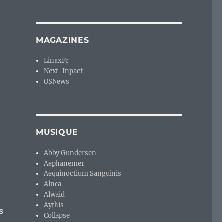
 des distributions GNU/Linux ? »
MAGAZINES
LinuxFr
Next-Inpact
OSNews
MUSIQUE
Abby Gundersen
Aephanemer
Aequinoctium Sanguinis
Alnea
Alwaid
Aythis
s
Collapse