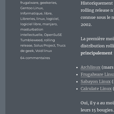
frugalware
,
geekeries
,
Historiquement c
Gentoo Linux
,
rolling release 
Informatique
,
libre
,
connue sous le
Libreries
,
linux
,
logiciel
,
logiciel libre
,
manjaro
,
2002.
masturbation
intellectuelle
,
OpenSuSE
La première moit
Tumbleweed
,
rolling
release
,
Solus Project
,
Trucs
distribution rol
de geek
,
Void linux
principalement
sur
64 commentaires
La
Archlinux
(mars
rolling
release,
Frugalware Linu
nouvelle
Sabayon Linux
(
mode
Calculate Linux
(
dans
le
monde
Oui, il y a au mo
des
leurs 15 bougies.
distributions