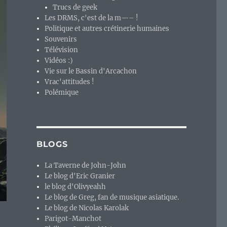
Trucs de geek
Les DRMS, c'est de la m—– !
Politique et autres crétinerie humaines
Souvenirs
Télévision
Vidéos :)
Vie sur le Bassin d'Arcachon
Vrac'attitudes !
Polémique
BLOGS
La Taverne de John-John
Le blog d'Eric Granier
le blog d'Olivyeahh
Le blog de Greg, fan de musique asiatique.
Le blog de Nicolas Karolak
Parigot-Manchot
x, voici celui de la transparence… »