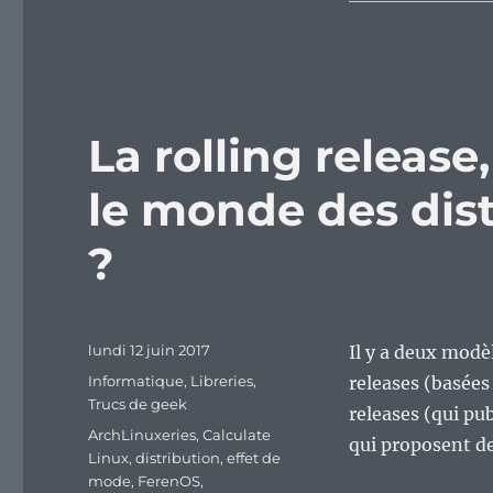
La rolling releas
le monde des dis
?
Publié
lundi 12 juin 2017
Il y a deux modè
le
Catégories
Informatique
,
Libreries
,
releases (basées 
Trucs de geek
releases (qui pub
Étiquettes
ArchLinuxeries
,
Calculate
qui proposent de
Linux
,
distribution
,
effet de
mode
,
FerenOS
,