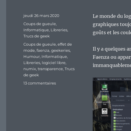
Publié
jeudi 26 mars 2020
Le monde du logi
le
Catégories
Coups de gueule
,
graphiques toujo
Informatique
,
Libreries
,
goûts et les cou
Trucs de geek
Étiquettes
Coups de gueule
,
effet de
Il y a quelques 
mode
,
faenza
,
geekeries
,
Humour
,
Informatique
,
Faenza ou appare
Libreries
,
logiciel libre
,
immanquablement
numix
,
transparence
,
Trucs
de geek
sur
13 commentaires
Après
le
culte
des
icones
Faenza,
des