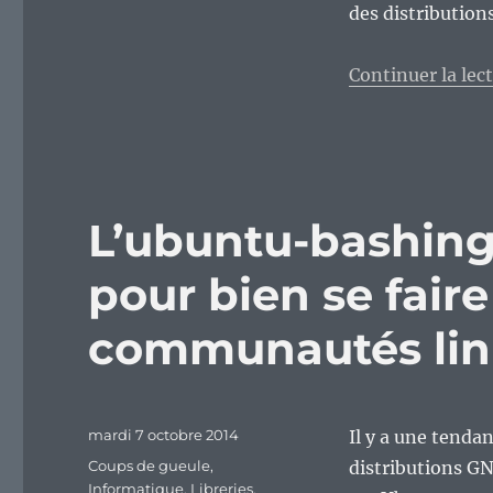
GNU/Linux
des distribution
?
Continuer la lec
L’ubuntu-bashing
pour bien se faire
communautés lin
Publié
mardi 7 octobre 2014
Il y a une tenda
le
Catégories
Coups de gueule
,
distributions GN
Informatique
,
Libreries
,