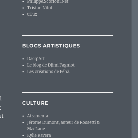
Philippe.Scoffoni.Net
Tristan Nitot
uTux
BLOGS ARTISTIQUES
Dacq'Art
Le blog de Djimi Fagniot
Les créations de Péhä.
d
CULTURE
g
et
Atramenta
Jérome Dumont, auteur de Rossetti &
MacLane
Kylie Ravera