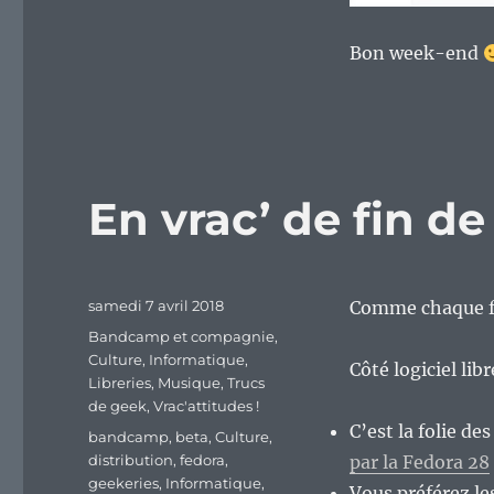
Bon week-end
En vrac’ de fin d
Publié
samedi 7 avril 2018
Comme chaque fi
le
Catégories
Bandcamp et compagnie
,
Culture
,
Informatique
,
Côté logiciel lib
Libreries
,
Musique
,
Trucs
de geek
,
Vrac'attitudes !
C’est la folie de
Étiquettes
bandcamp
,
beta
,
Culture
,
distribution
,
fedora
,
par la Fedora 28
geekeries
,
Informatique
,
Vous préférez le