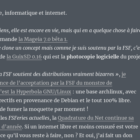
re, informatique et internet.
iens, elle est encore en vie, mais qui en a quelque chose à fair
demande
la Mageia 7.0 bêta 1.
e clone un concept mais comme je suis soutenu par la FSF, c’e
nde
la GuixSD 0.16
qui est la
photocopie logicielle
du proj
a FSF soutient des distributions vraiment bizarres »
,
je
ce de l’acceptation par la FSF du monstre de
’est la Hyperbola GNU/Linux
: une base archlinux, avec
ectifs en provenance de Debian et le tout 100% libre.
r de fumer la moquette par moment !
 les
FSFeries actuelles
, la
Quadrature du Net continue sa
 d’année
. Si un internet libre et moins censuré est votre
ce qu’il vous reste à faire, non ? Et oui, j’ai fait un don