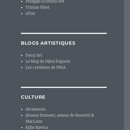
Philippe.Scoffoni.Net
Tristan Nitot
uTux
BLOGS ARTISTIQUES
Dacq'Art
Le blog de Djimi Fagniot
Les créations de Péhä.
CULTURE
Atramenta
Jérome Dumont, auteur de Rossetti &
MacLane
Kylie Ravera