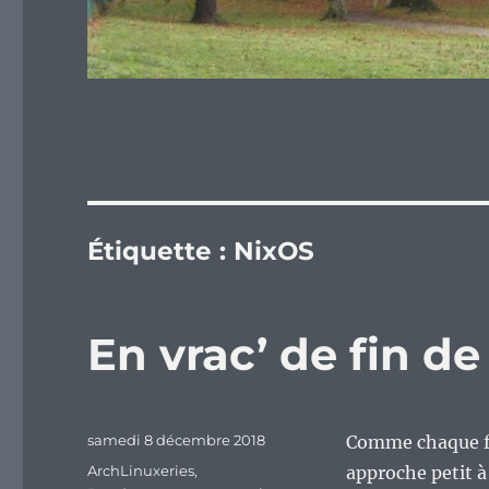
Étiquette :
NixOS
En vrac’ de fin d
Publié
samedi 8 décembre 2018
Comme chaque fi
le
Catégories
ArchLinuxeries
,
approche petit à 