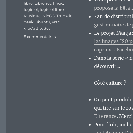
libre
,
Libreries
,
linux
,
propose la bêta 
logiciel
,
logiciel libre
,
Musique
,
NixOS
,
Trucs de
Fan de distribut
geek
,
ubuntu
,
vrac
,
gestionnaire de 
Vrac'attitudes !
Le projet Manj
sur
8 commentaires
les images ISO p
En
vrac’
caprins… Facebo
de
Dans la série « 
fin
découvrir…
de
semaine…
Côté culture ?
On peut produir
qui tire sur le 
Efference
. Merci
Pour finir, un li
Leetchi pour l’a