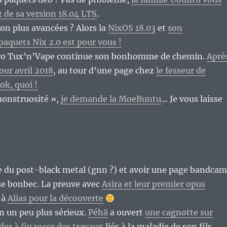
2 de sa version 18.04 LTS
.
ion plus avancées ? Alors la
NixOS 18.03
et
son
paquets Nix 2.0 est pour vous !
aro Tux’n’Vape continue son bonhomme de chemin.
Aprè
our avril 2018
, au tour d’une page chez
le fesseur de
ok, quoi !
monstruosité »,
je demande la MoeBuntu
… Je vous laisse
e du post-black metal (gnn ?) et avoir une page bandca
rose bonbec. La preuve avec
Asira et leur premier opus
 à
Alias pour la découverte
en un peu plus sérieux.
Péhä
a ouvert
une cagnotte sur
ider à financer des travaux
liés à la maladie de son fils,