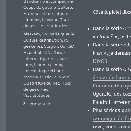
Bandcamp et compagnie
,
Coups de gueule
,
Culture
,
Côté logiciel lib
Humour
,
Informatique
,
Libreries
,
Musique
,
Trucs
de geek
,
Vrac'attitudes !
Dans la série
« T
Étiquettes
Alaskam
,
Coups de gueule
,
au final ? »
, je 
Culture
,
distribution
,
FSF
,
Dans la série
« J
geekeries
,
Gorgon
,
GuixSD
,
Hyperbola GNU/Linux
,
bien »
, je dema
Informatique
,
Kesakoo
,
NixOS
.
libre
,
Libreries
,
linux
,
Dans la série
« L
logiciel
,
logiciel libre
,
mageia
,
Musique
,
NixOS
,
demande l’annon
Quadrature du net
,
Trucs
Frankenstein qu
de geek
,
vrac
,
OpenRC, des corr
Vrac'attitudes !
Faudrait arrête
sur
3 commentaires
En
Plus sérieux que
vrac’
campagne de fin
de
rêve, vous savez 
fin