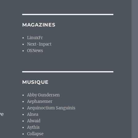
MAGAZINES
LinuxFr
Next-Inpact
OSNews
MUSIQUE
Abby Gundersen
Aephanemer
Aequinoctium Sanguinis
ve
Alnea
Alwaid
Aythis
Collapse