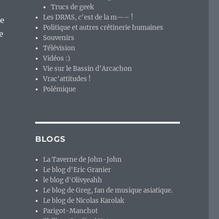
Trucs de geek
Les DRMS, c'est de la m—– !
ie
Politique et autres crétinerie humaines
e
Souvenirs
Télévision
Vidéos :)
Vie sur le Bassin d'Arcachon
Vrac'attitudes !
Polémique
BLOGS
La Taverne de John-John
Le blog d'Eric Granier
le blog d'Olivyeahh
Le blog de Greg, fan de musique asiatique.
Le blog de Nicolas Karolak
Parigot-Manchot