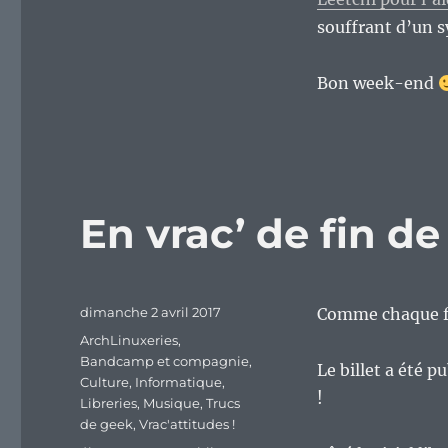
souffrant d’un s
Bon week-end
En vrac’ de fin d
Publié
dimanche 2 avril 2017
Comme chaque fi
le
Catégories
ArchLinuxeries
,
Bandcamp et compagnie
,
Le billet a été p
Culture
,
Informatique
,
!
Libreries
,
Musique
,
Trucs
de geek
,
Vrac'attitudes !