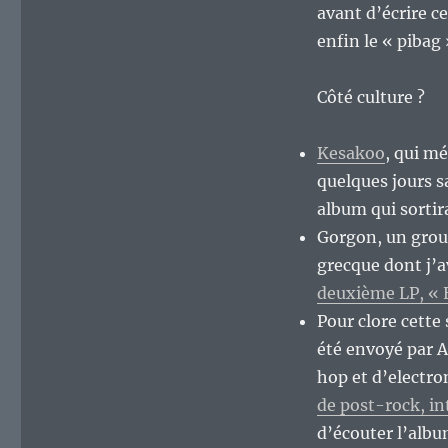
de
avant d’écrire c
semaine…
enfin le « pibag
Côté culture ?
Kesakoo
, qui mé
quelques jours 
album qui sortir
Gorgon, un grou
grecque dont j’a
deuxième LP, « 
Pour clore cette 
été envoyé par A
hop et d’electro
de post-rock, in
d’écouter l’albu