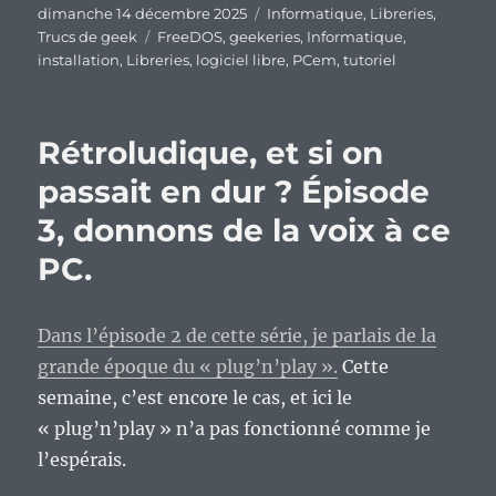
Publié
Catégories
dimanche 14 décembre 2025
Informatique
,
Libreries
,
le
Étiquettes
Trucs de geek
FreeDOS
,
geekeries
,
Informatique
,
installation
,
Libreries
,
logiciel libre
,
PCem
,
tutoriel
Rétroludique, et si on
passait en dur ? Épisode
3, donnons de la voix à ce
PC.
Dans l’épisode 2 de cette série, je parlais de la
grande époque du « plug’n’play ».
Cette
semaine, c’est encore le cas, et ici le
« plug’n’play » n’a pas fonctionné comme je
l’espérais.