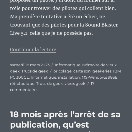
toile pour trouver des pilotes qui collent bien.
Ma première tentative a été un échec, ne
trouvant que des pilotes pour la Sound Blaster
Live 5.1, celle que je ne possède pas.
de « Rétroludique, et si on passa
Continuer la lecture
Publié
Catégories
samedi 18 mars 2023
Informatique
,
Mémoire de vieux
le
Étiquettes
geek
,
Trucs de geek
bricolage
,
carte son
,
geekeries
,
IBM
PC 300GL
,
Informatique
,
installation
,
MS-Windows 98SE
,
rétroludique
,
Trucs de geek
,
vieux geek
17
sur
commentaires
Rétroludique,
et
si
18 mois après l’arrêt de sa
on
passait
publication, qu’est
en