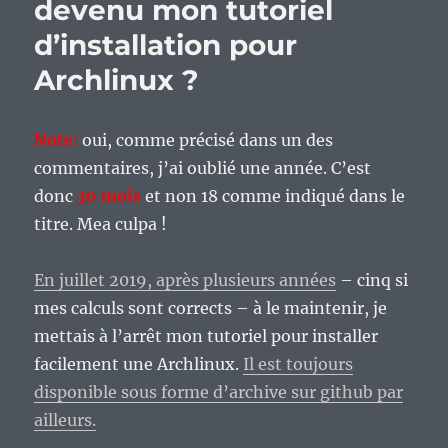
devenu mon tutoriel
dur
?
d’installation pour
Épisode
3,
Archlinux ?
donnons
de
la
Note:
oui, comme précisé dans un des
voix
commentaires, j’ai oublié une année. C’est
à
ce
donc
30 mois
et non 18 comme indiqué dans le
PC.
titre. Mea culpa !
En juillet 2019, après plusieurs années
– cinq si
mes calculs sont corrects – à le maintenir, je
mettais à l’arrêt mon tutoriel pour installer
facilement une Archlinux.
Il est toujours
disponible sous forme d’archive sur github par
ailleurs.