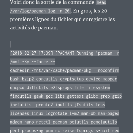
Voici donc la sortie de la commande
head
. En gros, les 20
/var/log/pacman.log -n 20
premières lignes du fichier qui enregistre les
activités de pacman.
[2018-02-27 17:39] [PACMAN] Running 'pacman -r
/mnt -Sy --force --
cachedir=/mnt/var/cache/pacman/pkg --noconfirm
bash bzip2 coreutils cryptsetup device-mapper
dhcpcd diffutils e2fsprogs file filesystem
findutils gawk gcc-libs gettext glibc grep gzip
inetutils iproute2 iputils jfsutils less
licenses linux logrotate lvm2 man-db man-pages
mdadm nano netctl pacman pciutils pcmciautils
perl procps-ng psmisc reiserfsprogs s-nail sed