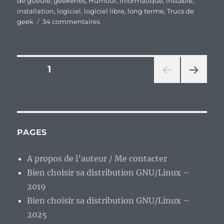
de gueule
,
geekeries
,
Humour
,
Informatique
,
instable
,
installation
,
logiciel
,
logiciel libre
,
long terme
,
Trucs de
sur
geek
34 commentaires
C’est
vrai,
c’est
bien
Pagination
PAGE
1
connu,
Archlinux
PAG
des
ça
E
ne
SUIV
publications
ANT
tient
E
pas
PAGES
le
choc
A propos de l’auteur / Me contacter
dans
le
Bien choisir sa distribution GNU/Linux –
temps
2019
:)
Bien choisir sa distribution GNU/Linux –
2025