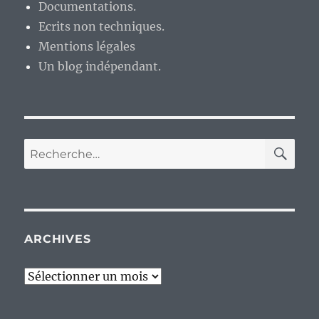
Documentations.
Ecrits non techniques.
Mentions légales
Un blog indépendant.
RE
Recherche
pour :
ARCHIVES
Archives