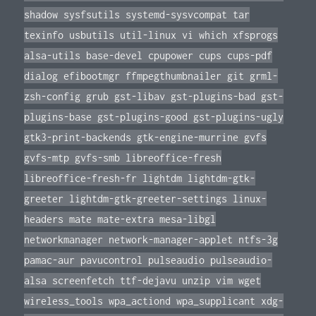
shadow sysfsutils systemd-sysvcompat tar
texinfo usbutils util-linux vi which xfsprogs
alsa-utils base-devel cpupower cups cups-pdf
dialog efibootmgr ffmpegthumbnailer git grml-
zsh-config grub gst-libav gst-plugins-bad gst-
plugins-base gst-plugins-good gst-plugins-ugly
gtk3-print-backends gtk-engine-murrine gvfs
gvfs-mtp gvfs-smb libreoffice-fresh
libreoffice-fresh-fr lightdm lightdm-gtk-
greeter lightdm-gtk-greeter-settings linux-
headers mate mate-extra mesa-libgl
networkmanager network-manager-applet ntfs-3g
pamac-aur pavucontrol pulseaudio pulseaudio-
alsa screenfetch ttf-dejavu unzip vim wget
wireless_tools wpa_actiond wpa_supplicant xdg-