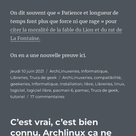
On dit souvent que « Patience et longueur de
temps font plus que force ni que rage » pour
citer la moralité de la fable du Lion et du rat de
La Fontaine.
On en a une nouvelle preuve ici.
Publié
Catégories
jeudi 10 juin 2021
ArchLinuxeries
,
Informatique
,
le
Étiquettes
Libreries
,
Trucs de geek
ArchLinuxeries
,
compatibilité
,
geekeries
,
Informatique
,
installation
,
libre
,
Libreries
,
linux
,
logiciel
,
logiciel libre
,
pacman 6
,
pamac
,
Trucs de geek
,
sur
tutoriel
17 commentaires
Les
apprentis
sorciers
C’est vrai, c’est bien
peuvent
partir,
connu, Archlinux ça ne
pamac