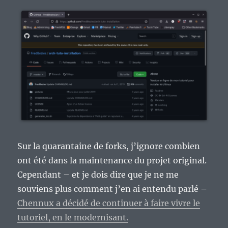
Sur la quarantaine de forks, j’ignore combien
ont été dans la maintenance du projet original.
Cependant – et je dois dire que je ne me
souviens plus comment j’en ai entendu parlé –
Chennux a décidé de continuer à faire vivre le
tutoriel, en le modernisant.