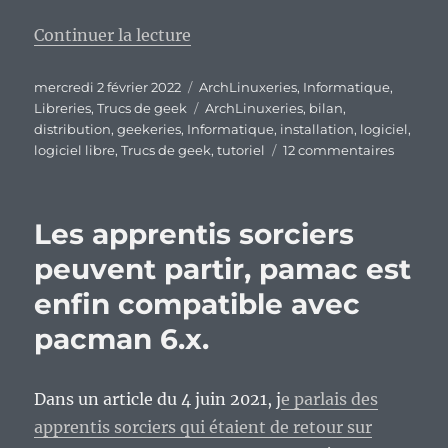
de « 18 mois après l’arrêt de sa 
Continuer la lecture
Publié
Catégories
mercredi 2 février 2022
ArchLinuxeries
,
Informatique
,
le
Étiquettes
Libreries
,
Trucs de geek
ArchLinuxeries
,
bilan
,
distribution
,
geekeries
,
Informatique
,
installation
,
logiciel
,
sur
logiciel libre
,
Trucs de geek
,
tutoriel
12 commentaires
18
mois
après
Les apprentis sorciers
l’arrêt
de
peuvent partir, pamac est
sa
enfin compatible avec
publicat
qu’est
pacman 6.x.
devenu
mon
tutoriel
Dans un article du 4 juin 2021, j
e parlais des
d’instal
pour
apprentis sorciers qui étaient de retour sur
Archlin