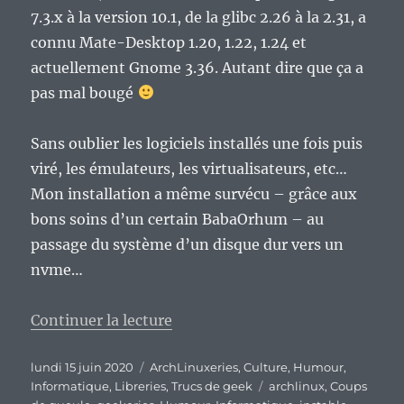
7.3.x à la version 10.1, de la glibc 2.26 à la 2.31, a
connu Mate-Desktop 1.20, 1.22, 1.24 et
actuellement Gnome 3.36. Autant dire que ça a
pas mal bougé
Sans oublier les logiciels installés une fois puis
viré, les émulateurs, les virtualisateurs, etc…
Mon installation a même survécu – grâce aux
bons soins d’un certain BabaOrhum – au
passage du système d’un disque dur vers un
nvme…
de « C’est vrai, c’est bien connu
Continuer la lecture
Publié
Catégories
lundi 15 juin 2020
ArchLinuxeries
,
Culture
,
Humour
,
le
Étiquettes
Informatique
,
Libreries
,
Trucs de geek
archlinux
,
Coups