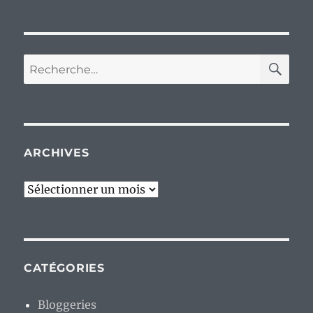
RE
Recherche
pour :
ARCHIVES
Archives
CATÉGORIES
Bloggeries