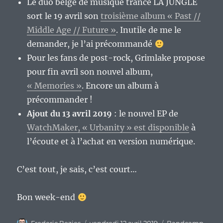
Le duo belge de musique trance LA JUNGLE
sort le 19 avril son
troisième album « Past //
Middle Age // Future »
. Inutile de me le
demander, je l’ai précommandé
Pour les fans de post-rock, Grimlake propose
pour fin avril son nouvel album,
« Memories »
. Encore un album à
précommander !
Ajout du 13 avril 2019
: le nouvel EP de
WatchMaker, « Urbanity » est disponible
à
l’écoute et à l’achat en version numérique.
C’est tout, je sais, c’est court…
Bon week-end
Auteur
Publié
Catégories