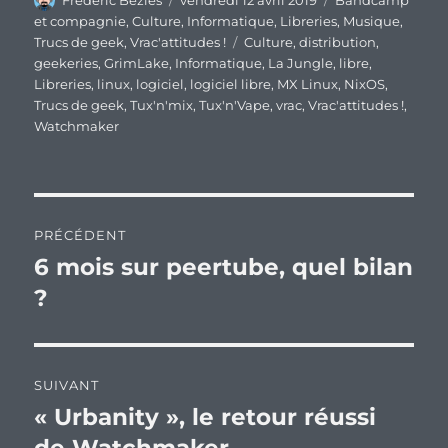
Frederic Bezies
vendredi 12 avril 2019
Bandcamp
le
et compagnie
,
Culture
,
Informatique
,
Libreries
,
Musique
,
Étiquettes
Trucs de geek
,
Vrac'attitudes !
Culture
,
distribution
,
geekeries
,
GrimLake
,
Informatique
,
La Jungle
,
libre
,
Libreries
,
linux
,
logiciel
,
logiciel libre
,
MX Linux
,
NixOS
,
Trucs de geek
,
Tux'n'mix
,
Tux'n'Vape
,
vrac
,
Vrac'attitudes !
,
Watchmaker
Navigation
PRÉCÉDENT
de
6 mois sur peertube, quel bilan
Publication
précédente :
?
l’article
SUIVANT
« Urbanity », le retour réussi
Publication
suivante :