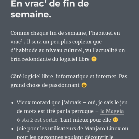
En vrac’ de fin de
:
prenez
semaine.
une
dose
de
Comme chaque fin de semaine, l’habituel en
mythologie
vrac’ ; il sera un peu plus copieux que
grecque,
une
d’habitude au niveau culturel, vu l’actualité un
de
brin redondante du logiciel libre
metal
et
secouez-
Côté logiciel libre, informatique et internet. Pas
bien…
grand chose de passionnant
:)
Vieux motard que j’aimais – oui, je sais le jeu
de mots est tiré par la perruque –
la Mageia
6 sta 2 est sortie
. Tant mieux pour elle
Joie pour les utilisateurs de Manjaro Linux ou
pour les personnes voulant découvrir le