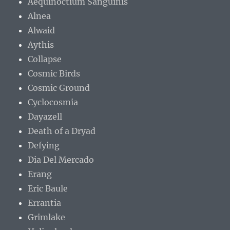
Aequinoctium Sanguinis
Alnea
Alwaid
Aythis
Collapse
Cosmic Birds
Cosmic Ground
Cyclocosmia
Dayazell
Death of a Dryad
Defying
Dia Del Mercado
Erang
Eric Baule
Errantia
Grimlake