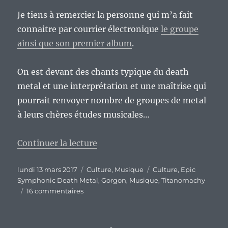
Je tiens à remercier la personne qui m’a fait
connaitre par courrier électronique
le groupe
ainsi que son premier album
.
On est devant des chants typique du death
metal et une interprétation et une maîtrise qui
pourrait renvoyer nombre de groupes de metal
à leurs chères études musicales…
de « « Titanomachy » de Gorgon
Continuer la lecture
Publié
Catégories
Étiquettes
lundi 13 mars 2017
Culture
,
Musique
Culture
,
Epic
le
Symphonic Death Metal
,
Gorgon
,
Musique
,
Titanomachy
sur
16 commentaires
« Titanomachy »
de
Gorgon