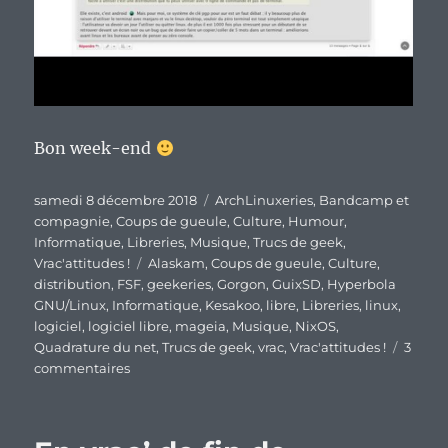
Bon week-end
Publié
Catégories
samedi 8 décembre 2018
ArchLinuxeries
,
Bandcamp et
le
compagnie
,
Coups de gueule
,
Culture
,
Humour
,
Informatique
,
Libreries
,
Musique
,
Trucs de geek
,
Étiquettes
Vrac'attitudes !
Alaskam
,
Coups de gueule
,
Culture
,
distribution
,
FSF
,
geekeries
,
Gorgon
,
GuixSD
,
Hyperbola
GNU/Linux
,
Informatique
,
Kesakoo
,
libre
,
Libreries
,
linux
,
logiciel
,
logiciel libre
,
mageia
,
Musique
,
NixOS
,
Quadrature du net
,
Trucs de geek
,
vrac
,
Vrac'attitudes !
3
sur
commentaires
En
vrac’
de