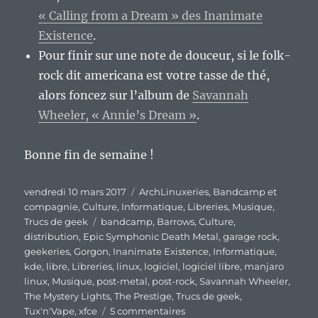
« Calling from a Dream » des Inanimate
Existence
.
Pour finir sur une note de douceur, si le folk-
rock dit americana est votre tasse de thé,
alors foncez sur l’album de
Savannah
Wheeler, « Annie’s Dream »
.
Bonne fin de semaine !
Publié
Catégories
vendredi 10 mars 2017
ArchLinuxeries
,
Bandcamp et
le
compagnie
,
Culture
,
Informatique
,
Libreries
,
Musique
,
Étiquettes
Trucs de geek
bandcamp
,
Barrows
,
Culture
,
distribution
,
Epic Symphonic Death Metal
,
garage rock
,
geekeries
,
Gorgon
,
Inanimate Existence
,
Informatique
,
kde
,
libre
,
Libreries
,
linux
,
logiciel
,
logiciel libre
,
manjaro
linux
,
Musique
,
post-metal
,
post-rock
,
Savannah Wheeler
,
The Mystery Lights
,
The Prestige
,
Trucs de geek
,
sur
Tux'n'Vape
,
xfce
5 commentaires