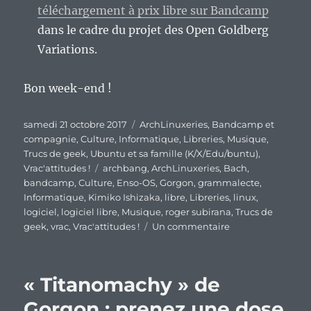
téléchargement à prix libre sur Bandcamp
dans le cadre du projet des Open Goldberg
Variations.
Bon week-end !
Publié
Catégories
samedi 21 octobre 2017
ArchLinuxeries
,
Bandcamp et
le
compagnie
,
Culture
,
Informatique
,
Libreries
,
Musique
,
Trucs de geek
,
Ubuntu et sa famille (K/X/Edu/buntu)
,
Étiquettes
Vrac'attitudes !
archbang
,
ArchLinuxeries
,
Bach
,
bandcamp
,
Culture
,
Enso-OS
,
Gorgon
,
grammalecte
,
Informatique
,
Kimiko Ishizaka
,
libre
,
Libreries
,
linux
,
logiciel
,
logiciel libre
,
Musique
,
roger subirana
,
Trucs de
sur
geek
,
vrac
,
Vrac'attitudes !
Un commentaire
En
vrac’
de
« Titanomachy » de
fin
de
Gorgon : prenez une dose