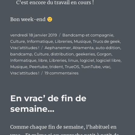
C’est encore du travail en cours !
Bon week-end
Publié
Catégories
vendredi 18 janvier 2019
Bandcamp et compagnie
,
le
Culture
,
Informatique
,
Libreries
,
Musique
,
Trucs de geek
,
Étiquettes
Vrac'attitudes !
Aephanemer
,
Atramenta
,
auto-édition
,
bandcamp
,
Culture
,
distribution
,
geekeries
,
Gorgon
,
Informatique
,
libre
,
Libreries
,
linux
,
logiciel
,
logiciel libre
,
Musique
,
Peertube
,
trident
,
TrueOS
,
TuxnTube
,
vrac
,
sur
Vrac'attitudes !
19 commentaires
En
vrac’
de
En vrac’ de fin de
fin
de
semaine…
semaine…
Comme chaque fin de semaine, l’habituel en