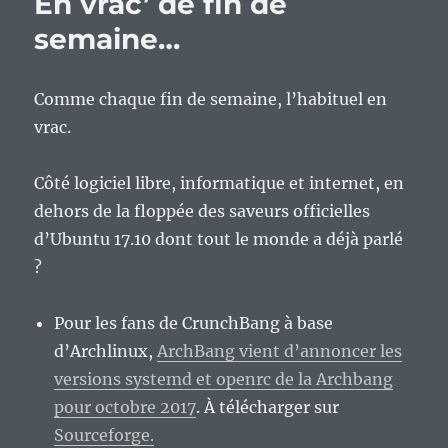
En vrac’ de fin de
fin
de
semaine…
semaine…
Comme chaque fin de semaine, l’habituel en
vrac.
Côté logiciel libre, informatique et internet, en
dehors de la floppée des saveurs officielles
d’Ubuntu 17.10 dont tout le monde a déjà parlé
?
Pour les fans de CrunchBang à base
d’Archlinux,
ArchBang vient d’annoncer les
versions systemd et openrc de la Archbang
pour octobre 2017
. À télécharger sur
Sourceforge.