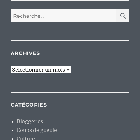
RE
Recherche
pour :
ARCHIVES
Archives
CATÉGORIES
Bloggeries
Coups de gueule
Culture