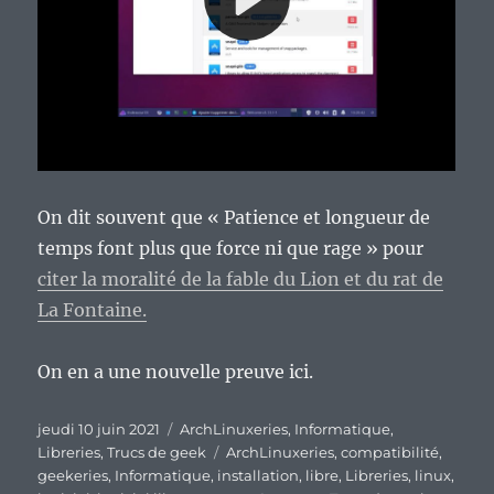
On dit souvent que « Patience et longueur de
temps font plus que force ni que rage » pour
citer la moralité de la fable du Lion et du rat de
La Fontaine.
On en a une nouvelle preuve ici.
Publié
Catégories
jeudi 10 juin 2021
ArchLinuxeries
,
Informatique
,
le
Étiquettes
Libreries
,
Trucs de geek
ArchLinuxeries
,
compatibilité
,
geekeries
,
Informatique
,
installation
,
libre
,
Libreries
,
linux
,