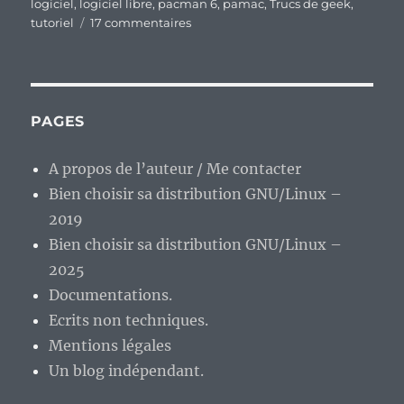
logiciel
,
logiciel libre
,
pacman 6
,
pamac
,
Trucs de geek
,
sur
tutoriel
17 commentaires
Les
apprentis
sorciers
peuvent
partir,
PAGES
pamac
est
A propos de l’auteur / Me contacter
enfin
Bien choisir sa distribution GNU/Linux –
compatible
avec
2019
pacman
Bien choisir sa distribution GNU/Linux –
6.x.
2025
Documentations.
Ecrits non techniques.
Mentions légales
Un blog indépendant.