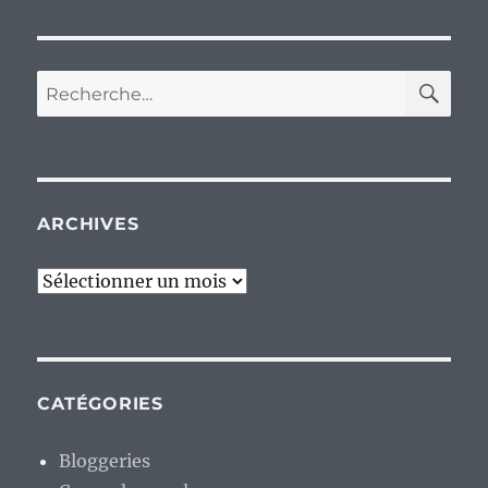
RE
Recherche
pour :
ARCHIVES
Archives
CATÉGORIES
Bloggeries