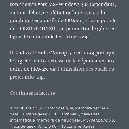
son chemin vers MS-Windows 3.0. Cependant,
au tout début, ce n’était qu’une surcouche
graphique aux outils de PKWare, connu pour le
duo PKZIP/PKUNZIP qui permettra de gérer en
ligne de commande les fichiers zip.
Il faudra attendre Winzip 5.0 en 1993 pour que
le logiciel s’affranchisse de la dépendance aux
outils de PKWare via
l’utilisation des outils du
projet info-zip.
de « Vieux Geek, épisode 293 : W
Continuer la lecture
Publié
Catégories
lundi 16 août 2021
Informatique
,
Mémoire de vieux
le
Étiquettes
geek
,
Trucs de geek
1991
,
archiveur
,
geekeries
,
Informatique
,
mémoire de vieux geek
,
MS-Windows 3.0
,
sur
Trucs de geek
,
Winzip 1.0
10 commentaires