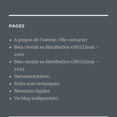
Vieux
Geek,
épisode
293
:
PAGES
Winzip
1.0,
A propos de l’auteur / Me contacter
le
Bien choisir sa distribution GNU/Linux –
premier
d’une
2019
longue
Bien choisir sa distribution GNU/Linux –
lignée…
2025
Documentations.
Ecrits non techniques.
Mentions légales
Un blog indépendant.