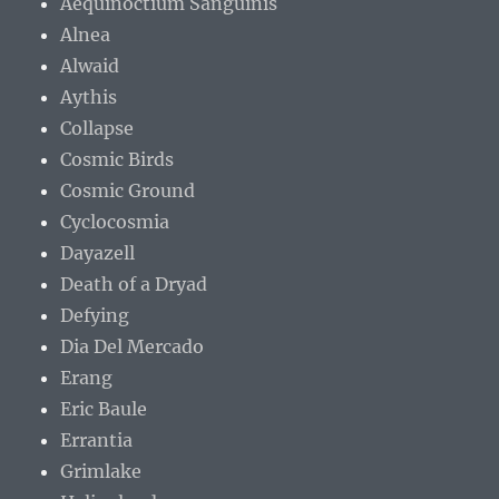
Aequinoctium Sanguinis
Alnea
Alwaid
Aythis
Collapse
Cosmic Birds
Cosmic Ground
Cyclocosmia
Dayazell
Death of a Dryad
Defying
Dia Del Mercado
Erang
Eric Baule
Errantia
Grimlake