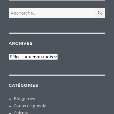
RE
Recherche
pour :
ARCHIVES
Archives
CATÉGORIES
Bloggeries
Coups de gueule
Culture