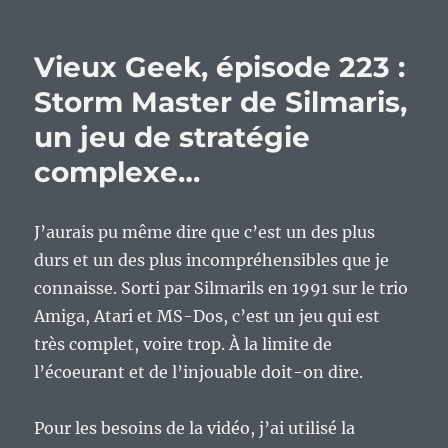
Vieux
Geek,
épiso
Vieux Geek, épisode 223 :
288
:
Storm Master de Silmaris,
Hero
un jeu de stratégie
of
Migh
complexe…
and
Magi
2,
J’aurais pu même dire que c’est un des plus
le
myth
durs et un des plus incompréhensibles que je
épiso
connaisse. Sorti par Silmarils en 1991 sur le trio
de
Amiga, Atari et MS-Dos, c’est un jeu qui est
1997
très complet, voire trop. À la limite de
l’écoeurant et de l’injouable doit-on dire.
Pour les besoins de la vidéo, j’ai utilisé la