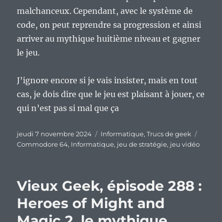
malchanceux. Cependant, avec le système de
code, on peut reprendre sa progression et ainsi
arriver au mythique huitième niveau et gagner
le jeu.
J’ignore encore si je vais insister, mais en tout
cas, je dois dire que le jeu est plaisant à jouer, ce
qui n’est pas si mal que ça
Publié
Catégories
Étique
jeudi 7 novembre 2024
Informatique
,
Trucs de geek
le
Commodore 64
,
Informatique
,
jeu de stratégie
,
jeu vidéo
Vieux Geek, épisode 288 :
Heroes of Might and
Magic 2, le mythique