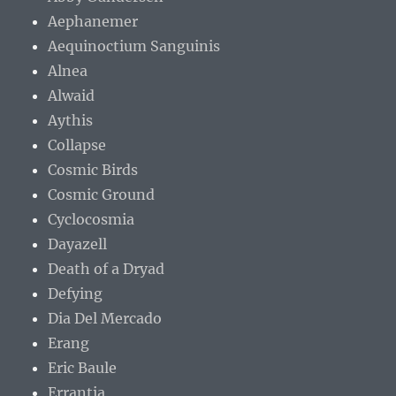
Aephanemer
Aequinoctium Sanguinis
Alnea
Alwaid
Aythis
Collapse
Cosmic Birds
Cosmic Ground
Cyclocosmia
Dayazell
Death of a Dryad
Defying
Dia Del Mercado
Erang
Eric Baule
Errantia