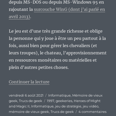
depuis MS-DOS ou depuis MS-Windows 95 en
rajoutant la
surcouche WinG (dont j’ai parlé en
avril 2013)
.
Le jeu est d’une très grande richesse et oblige
la personne qui y joue à être un peu partout à la
fois, aussi bien pour gérer les chevaliers (et
leurs troupes), le chateau, l’approvisionnement
en ressources monétaires ou matérielles et
plein d’autres petites choses.
de « Vieux Geek, épisode 288 : 
Continuer la lecture
Publié
Catégories
vendredi 6 août 2021
Informatique
,
Mémoire de vieux
le
Étiquettes
geek
,
Trucs de geek
1997
,
geekeries
,
Heroes of Might
and Magic II
,
Informatique
,
jeu de stratégie
,
jeu vidéo
,
sur
mémoire de vieux geek
,
Trucs de geek
4 commentaires