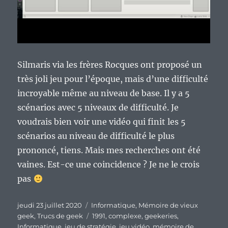
Silmaris via les frères Rocques ont proposé un
très joli jeu pour l’époque, mais d’une difficulté
incroyable même au niveau de base. Il y a 5
scénarios avec 5 niveaux de difficulté. Je
voudrais bien voir une vidéo qui finit les 5
scénarios au niveau de difficulté le plus
prononcé, tiens. Mais mes recherches ont été
vaines. Est-ce une coincidence ? Je ne le crois
pas
Publié
Catégories
jeudi 23 juillet 2020
Informatique
,
Mémoire de vieux
le
Étiquettes
geek
,
Trucs de geek
1991
,
complexe
,
geekeries
,
Informatique
,
jeu de stratégie
,
jeu vidéo
,
mémoire de