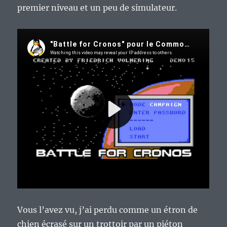
premier niveau et un peu de simulateur.
Vous l’avez vu, j’ai perdu comme un étron de
chien écrasé sur un trottoir par un piéton