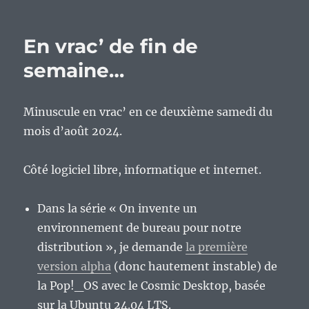
En
vrac’
de
En vrac’ de fin de
fin
de
semaine…
semaine…
Minuscule en vrac’ en ce deuxième samedi du
mois d’août 2024.
Côté logiciel libre, informatique et internet.
Dans la série « On invente un
environnement de bureau pour notre
distribution », je demande
la première
version alpha
(donc hautement instable) de
la Pop!_OS avec le Cosmic Desktop, basée
sur la Ubuntu 24.04 LTS.