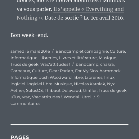
douces, alors le nouvel album des Hammock
va vous parler.
Il s’appelle « Everything and
Nothing ».
Date de sortie ? Le 1er avril 2016.
Bon week-end.
Publié
Catégories
samedi 5 mars 2016
Bandcamp et compagnie
,
Culture
,
le
Informatique
,
Libreries
,
Livres et littérature
,
Musique
,
Étiquettes
Trucs de geek
,
Vrac'attitudes !
bandcamp
,
chakra
,
Corbeaux
,
Culture
,
Dear Pariah
,
For My Sins
,
hammock
,
Informatique
,
Josh Woodward
,
libre
,
Libreries
,
linux
,
logiciel
,
logiciel libre
,
Musique
,
Nicolas Karolak
,
Nyx
Aether
,
SolusOS
,
Thibaut Delavaud
,
thriller
,
Trucs de geek
,
uTux
,
vrac
,
Vrac'attitudes !
,
Wendall Utroi
9
sur
commentaires
En
vrac’
de
fin
de
PAGES