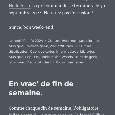
Hello Asso.
La précommande se terminera le 30
septembre 2024. Ne ratez pas l’occasion !
Sur ce, bon week-end !
Publié
Catégories
samedi 10 août 2024
Culture
,
Informatique
,
Libreries
,
le
Étiquettes
Musique
,
Trucs de geek
,
Vrac'attitudes !
Culture
,
distribution
,
Gee
,
geekeries
,
Informatique
,
Libreries
,
Musique
,
Pop!_OS
,
Robin & The Woods
,
Trucs de geek
,
sur
uTux
,
vrac
,
Vrac'attitudes !
11 commentaires
En
vrac’
de
En vrac’ de fin de
fin
de
semaine.
semaine…
Comme chaque fin de semaine, l’obligatoire