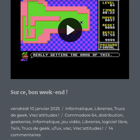
Sur ce, bon week-end !
Publié
Catégories
vendredi 10 janvier 2025
Informatique
,
Libreries
,
Trucs
le
Étiquettes
de geek
,
Vrac'attitudes !
Commodore 64
,
distribution
,
geekeries
,
Informatique
,
jeu vidéo
,
Libreries
,
logiciel libre
,
Tails
,
Trucs de geek
,
uTux
,
vrac
,
Vrac'attitudes !
14
sur
commentaires