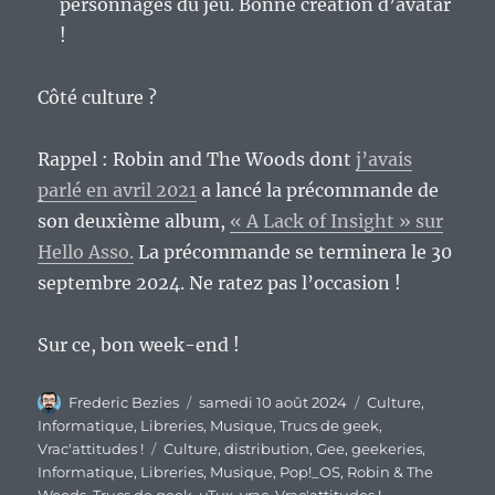
personnages du jeu. Bonne création d’avatar
!
Côté culture ?
Rappel : Robin and The Woods dont
j’avais
parlé en avril 2021
a lancé la précommande de
son deuxième album,
« A Lack of Insight » sur
Hello Asso.
La précommande se terminera le 30
septembre 2024. Ne ratez pas l’occasion !
Sur ce, bon week-end !
Auteur
Publié
Catégories
Frederic Bezies
samedi 10 août 2024
Culture
,
le
Informatique
,
Libreries
,
Musique
,
Trucs de geek
,
Étiquettes
Vrac'attitudes !
Culture
,
distribution
,
Gee
,
geekeries
,
Informatique
,
Libreries
,
Musique
,
Pop!_OS
,
Robin & The