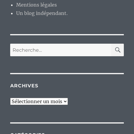
Mentions légales
Un blog indépendant.
RE
Recherche
pour :
ARCHIVES
Archives