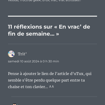
Woods
,
Trucs de geek
,
uTux
,
vrac
,
Vrac'attitudes !
11 réflexions sur « En vrac’ de
fin de semaine… »
Trit’
dit :
samedi 10 août 2024 à 0 h 30 min
Pense à ajouter le lien de l’article d’uTux, qui
semble s’être perdu quelque part entre ta
chaise et ton clavier… ^^