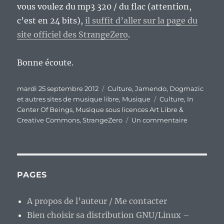
vous voulez du mp3 320 / du flac (attention,
c’est en 24 bits),
il suffit d’aller sur la page du
site officiel des StrangeZero
.
Bonne écoute.
Publié
Catégories
mardi 25 septembre 2012
Culture
,
Jamendo, Dogmazic
le
Étiquettes
et autres sites de musique libre
,
Musique
Culture
,
In
Center Of Beings
,
Musique sous licences Art Libre &
sur
Creative Commons
,
StrangeZero
Un commentaire
StrangeZer
:
un
nouvel
opus
PAGES
réussi.
A propos de l’auteur / Me contacter
Bien choisir sa distribution GNU/Linux –