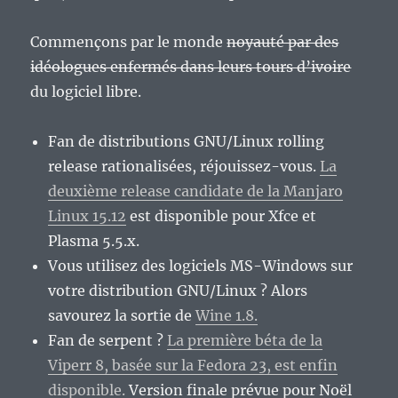
la
musique
Commençons par le monde
noyauté par des
libre
avec
idéologues enfermés dans leurs tours d’ivoire
Tryad…
du logiciel libre.
Fan de distributions GNU/Linux rolling
release rationalisées, réjouissez-vous.
La
deuxième release candidate de la Manjaro
Linux 15.12
est disponible pour Xfce et
Plasma 5.5.x.
Vous utilisez des logiciels MS-Windows sur
votre distribution GNU/Linux ? Alors
savourez la sortie de
Wine 1.8.
Fan de serpent ?
La première béta de la
Viperr 8, basée sur la Fedora 23, est enfin
disponible.
Version finale prévue pour Noël