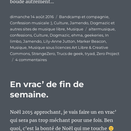
boudé autrement…
Publié
Catégories
dimanche 14 août 2016
Bandcamp et compagnie
,
le
Confession musicale :)
,
Culture
,
Jamendo, Dogmazic et
Étiquettes
autres sites de musique libre
,
Musique
altermusique
,
confessions
,
Culture
,
Dogmazic
,
ehma
,
geekeries
,
In
limbo
,
Jamendo
,
Lily-Anne Jutton
,
Marker Beacon
,
Musique
,
Musique sous licences Art Libre & Creative
Commons
,
StrangeZero
,
Trucs de geek
,
tryad
,
Zero Project
sur
4 commentaires
Confession
d’un
amateur
En vrac’ de fin de
de
musique,
semaine.
épisode
4
:
Noël 2015 approchant, je vais faire un en vrac’
ma
qui sera pas trop méchant pour une fois. Ben
découverte
de
quoi, c’est la bonté de Noël qui me touche