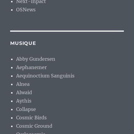
Next-Inpact
OSNews
MUSIQUE
Abby Gundersen
Aephanemer
Aequinoctium Sanguinis
Alnea
Alwaid
Aythis
Collapse
Cosmic Birds
Cosmic Ground