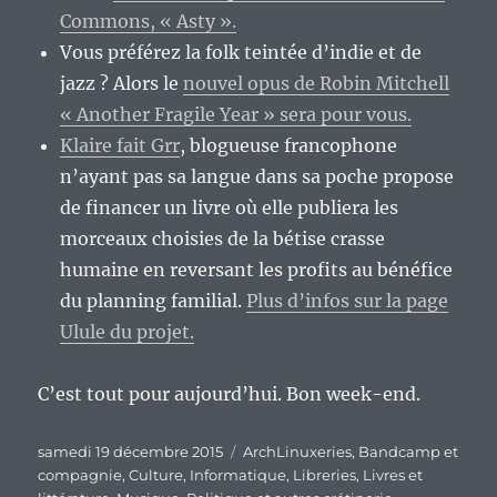
Commons, « Asty ».
Vous préférez la folk teintée d’indie et de
jazz ? Alors le
nouvel opus de Robin Mitchell
« Another Fragile Year » sera pour vous.
Klaire fait Grr
, blogueuse francophone
n’ayant pas sa langue dans sa poche propose
de financer un livre où elle publiera les
morceaux choisies de la bétise crasse
humaine en reversant les profits au bénéfice
du planning familial.
Plus d’infos sur la page
Ulule du projet.
C’est tout pour aujourd’hui. Bon week-end.
Publié
Catégories
samedi 19 décembre 2015
ArchLinuxeries
,
Bandcamp et
le
compagnie
,
Culture
,
Informatique
,
Libreries
,
Livres et