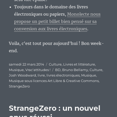
Toujours dans le domaine des livres
électroniques ou papiers,
Monolecte nous
propose un petit billet bien pensé sur sa
conversion aux livres électroniques
.
Voila, c’est tout pour aujourd’hui ! Bon week-
end.
Publié
Catégories
samedi 22 mars 2014
Culture
,
Livres et littérature
,
le
Étiquettes
Musique
,
Vrac'attitudes !
BD
,
Bruno Bellamy
,
Culture
,
Josh Woodward
,
livre
,
livres électroniques
,
Musique
,
Musique sous licences Art Libre & Creative Commons
,
StrangeZero
StrangeZero : un nouvel