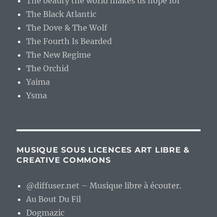
The beauty the world makes us hope for
The Black Atlantic
The Dove & The Wolf
The Fourth Is Bearded
The New Regime
The Orchid
Yaima
Ysma
MUSIQUE SOUS LICENCES ART LIBRE &
CREATIVE COMMONS
@diffuser.net – Musique libre à écouter.
Au Bout Du Fil
Dogmazic