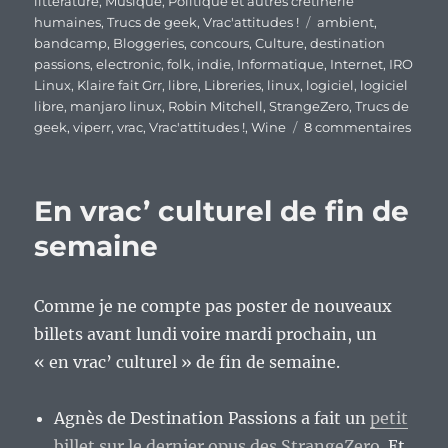
littérature
,
Musique
,
Politique et autres crétinerie
Étiquettes
humaines
,
Trucs de geek
,
Vrac'attitudes !
ambient
,
bandcamp
,
Bloggeries
,
concours
,
Culture
,
destination
passions
,
electronic
,
folk
,
indie
,
Informatique
,
Internet
,
IRO
Linux
,
Klaire fait Grr
,
libre
,
Libreries
,
linux
,
logiciel
,
logiciel
libre
,
manjaro linux
,
Robin Mitchell
,
StrangeZero
,
Trucs de
sur
geek
,
viperr
,
vrac
,
Vrac'attitudes !
,
Wine
8 commentaires
En
vrac’
de
En vrac’ culturel de fin de
fin
de
semaine
semai
Comme je ne compte pas poster de nouveaux
billets avant lundi voire mardi prochain, un
« en vrac’ culturel » de fin de semaine.
Agnès de Destination Passions a fait un
petit
billet sur le dernier opus des StrangeZero
. Et