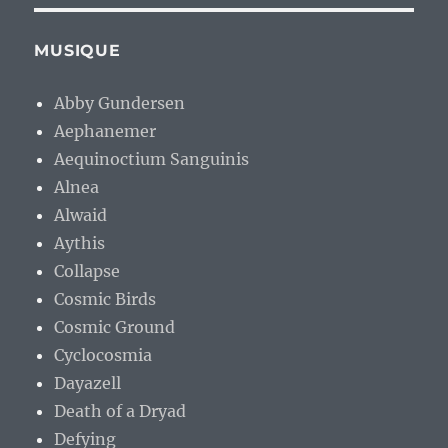
MUSIQUE
Abby Gundersen
Aephanemer
Aequinoctium Sanguinis
Alnea
Alwaid
Aythis
Collapse
Cosmic Birds
Cosmic Ground
Cyclocosmia
Dayazell
Death of a Dryad
Defying