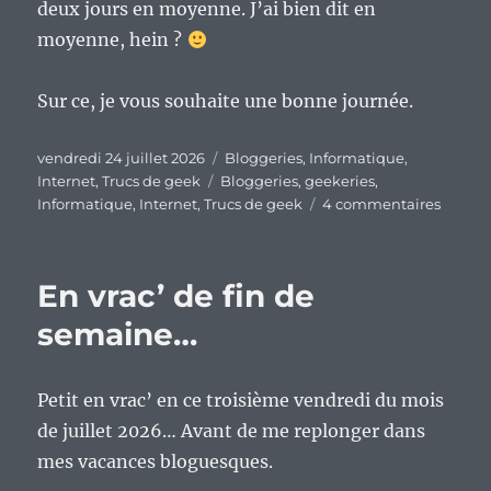
deux jours en moyenne. J’ai bien dit en
moyenne, hein ?
Sur ce, je vous souhaite une bonne journée.
Publié
Catégories
vendredi 24 juillet 2026
Bloggeries
,
Informatique
,
le
Étiquettes
Internet
,
Trucs de geek
Bloggeries
,
geekeries
,
sur
Informatique
,
Internet
,
Trucs de geek
4 commentaires
De
retour
avec
En vrac’ de fin de
un
peu
semaine…
d’avan
Petit en vrac’ en ce troisième vendredi du mois
de juillet 2026… Avant de me replonger dans
mes vacances bloguesques.