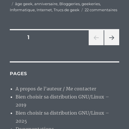
le
Étiquettes
âge geek
,
anniversaire
,
Bloggeries
,
geekeries
,
sur
Informatique
,
Internet
,
Trucs de geek
22 commentaires
Un
geek
ne
vieillit
Pagination
PAGE
1
pas,
il
PAG
des
mont
E
en
SUIV
publications
ANT
expéri
E
PAGES
A propos de l’auteur / Me contacter
Bien choisir sa distribution GNU/Linux –
2019
Bien choisir sa distribution GNU/Linux –
2025
Documentations.