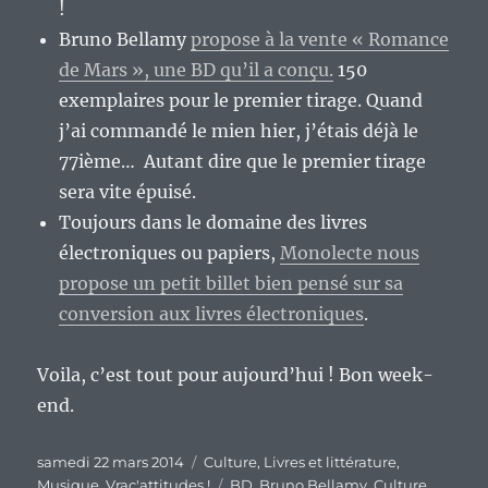
!
Bruno Bellamy
propose à la vente « Romance
de Mars », une BD qu’il a conçu.
150
exemplaires pour le premier tirage. Quand
j’ai commandé le mien hier, j’étais déjà le
77ième… Autant dire que le premier tirage
sera vite épuisé.
Toujours dans le domaine des livres
électroniques ou papiers,
Monolecte nous
propose un petit billet bien pensé sur sa
conversion aux livres électroniques
.
Voila, c’est tout pour aujourd’hui ! Bon week-
end.
Publié
Catégories
samedi 22 mars 2014
Culture
,
Livres et littérature
,
le
Étiquettes
Musique
,
Vrac'attitudes !
BD
,
Bruno Bellamy
,
Culture
,