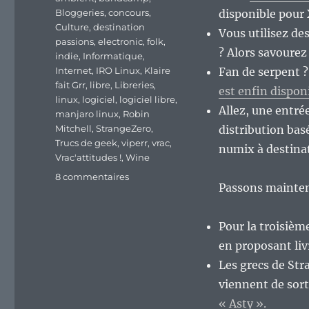
Bloggeries
,
concours
,
disponible pour 
Culture
,
destination
Vous utilisez d
passions
,
electronic
,
folk
,
? Alors savourez 
indie
,
Informatique
,
Internet
,
IRO Linux
,
Klaire
Fan de serpent 
fait Grr
,
libre
,
Libreries
,
est enfin dispon
linux
,
logiciel
,
logiciel libre
,
Allez, une entré
manjaro linux
,
Robin
Mitchell
,
StrangeZero
,
distribution ba
Trucs de geek
,
viperr
,
vrac
,
numix à destina
Vrac'attitudes !
,
Wine
sur
8 commentaires
Passons maintena
En
vrac’
de
Pour la troisièm
fin
en proposant liv
de
semaine.
Les grecs de Str
viennent de sort
« Asty ».