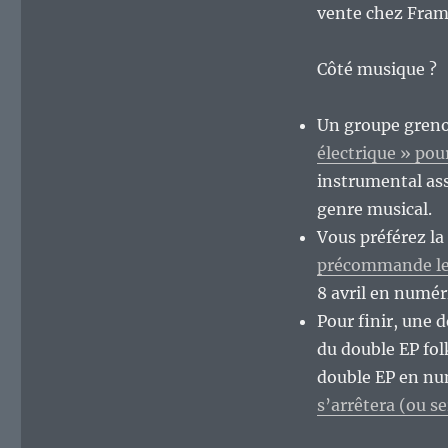
vente chez Fra
Côté musique ?
Un groupe greno
électrique » po
instrumental ass
genre musical.
Vous préférez la
précommande leu
8 avril en numér
Pour finir, une 
du double EP fol
double EP en nu
s’arrêtera (ou se