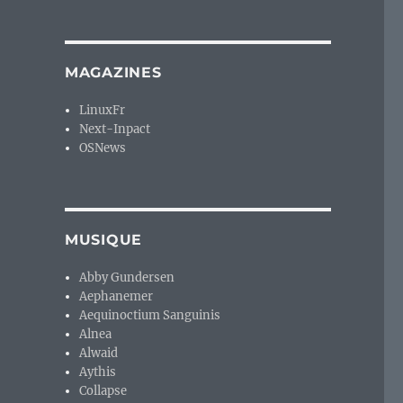
MAGAZINES
LinuxFr
Next-Inpact
OSNews
MUSIQUE
Abby Gundersen
Aephanemer
Aequinoctium Sanguinis
Alnea
Alwaid
Aythis
Collapse