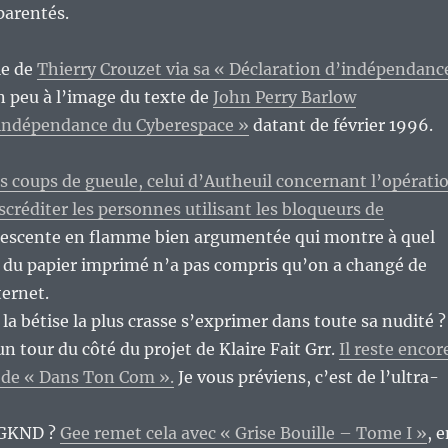
parentés.
le de
Thierry Crouzet via sa « Déclaration d’indépendanc
n peu à l’image du texte de
John Perry Barlow
’indépendance du Cyberespace »
datant de février 1996.
s coups de gueule, celui d’Autheuil concernant l’opérati
scréditer les personnes utilisant les bloqueurs de
descente en flamme bien argumentée qui montre à quel
e du papier imprimé n’a pas compris qu’on a changé de
ernet.
la bétise la plus crasse s’exprimer dans toute sa nudité ?
 un tour du côté du projet de Klaire Fait Grr.
Il reste encor
 de « Dans Ton Com ».
Je vous préviens, c’est de l’ultra-
 GKND ?
Gee remet cela avec « Grise Bouille – Tome I »
, 