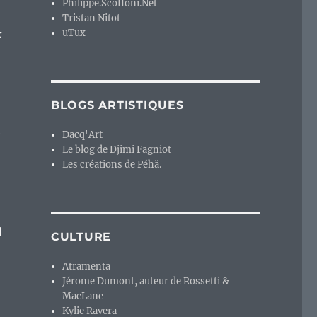
Philippe.Scoffoni.Net
Tristan Nitot
x
uTux
BLOGS ARTISTIQUES
e
Dacq'Art
Le blog de Djimi Fagniot
Les créations de Péhä.
l
CULTURE
Atramenta
Jérome Dumont, auteur de Rossetti &
MacLane
Kylie Ravera