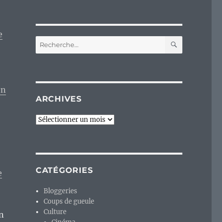
e
RECHERC
Recherche
pour :
on
ARCHIVES
Archives
CATÉGORIES
e
Bloggeries
Coups de gueule
Culture
en