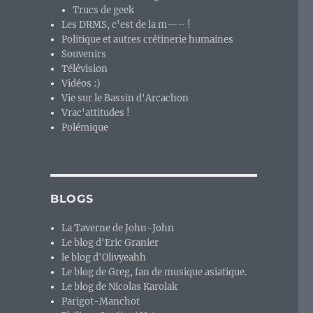
Trucs de geek
Les DRMS, c'est de la m—– !
Politique et autres crétinerie humaines
Souvenirs
Télévision
Vidéos :)
Vie sur le Bassin d'Arcachon
Vrac'attitudes !
Polémique
BLOGS
La Taverne de John-John
Le blog d'Eric Granier
le blog d'Olivyeahh
Le blog de Greg, fan de musique asiatique.
Le blog de Nicolas Karolak
Parigot-Manchot