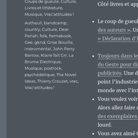
Coups de gueule
,
Culture
,
Côté livres et ap
Livres et littérature
,
Musique
,
Vrac'attitudes !
Le coup de gueu
Étiquettes
Autheuil
,
bandcamp
,
country
,
Culture
,
Dear
des auteurs »
. U
Pariah
,
folk
,
framabook
,
« Déclaration d
Gee
,
gknd
,
Grise Bouille
,
instrumental
,
John Perry
Barlow
,
Klaire fait Grr
,
La
Toujours dans le
Brume Electrique
,
du Geste pour di
Musique
,
postrock
,
publicités
. Une 
psychédélique
,
The Novel
Ideas
,
Thierry Crouzet
,
vrac
,
point l’industri
Vrac'attitudes !
monde avec l’int
Vous voulez voir 
Alors allez faire
des exemplaires
lourd.
Vous avez aimé