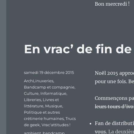
Bon mercredi !
En vrac’ de fin d
Publié
samedi 19 décembre 2015
Noël 2015 approc
le
Catégories
ArchLinuxeries
,
pour une fois. B
Bandcamp et compagnie
,
Culture
,
Informatique
,
Commençons pa
Libreries
,
Livres et
littérature
,
Musique
,
leurs tours d’ivo
Politique et autres
crétinerie humaines
,
Trucs
Fan de distribut
de geek
,
Vrac'attitudes !
vous.
La deuxièm
Étiquettes
ambient
,
bandcamp
,