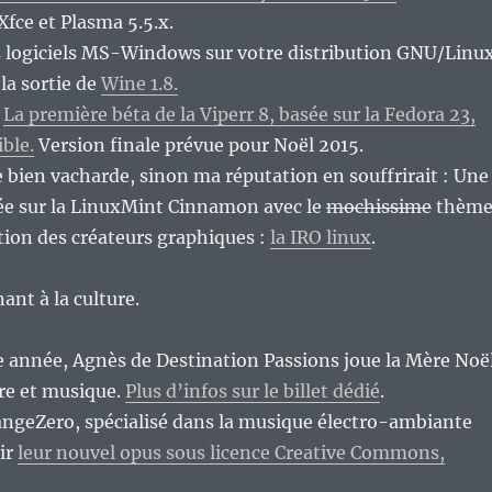
Xfce et Plasma 5.5.x.
es logiciels MS-Windows sur votre distribution GNU/Linu
la sortie de
Wine 1.8.
?
La première béta de la Viperr 8, basée sur la Fedora 23,
ible.
Version finale prévue pour Noël 2015.
e bien vacharde, sinon ma réputation en souffrirait : Une
sée sur la LinuxMint Cinnamon avec le
mochissime
thèm
tion des créateurs graphiques :
la IRO linux
.
nt à la culture.
e année, Agnès de Destination Passions joue la Mère Noë
re et musique.
Plus d’infos sur le billet dédié
.
angeZero, spécialisé dans la musique électro-ambiante
ir
leur nouvel opus sous licence Creative Commons,