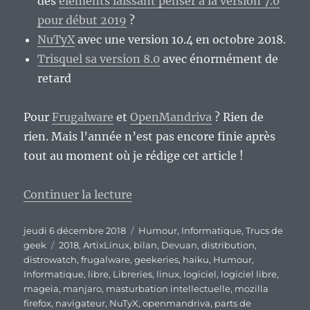
des
éléments laissant penser à la version 7.0
pour début 2019
?
NuTyX
avec une version 10.4 en octobre 2018.
Trisquel sa version 8.0
avec énormément de
retard
Pour
Frugalware
et
OpenMandriva
? Rien de
rien. Mais l’année n’est pas encore finie après
tout au moment où je rédige cet article !
de « Il faut savoir s’humilier en
Continuer la lecture
Publié
Catégories
jeudi 6 décembre 2018
Humour
,
Informatique
,
Trucs de
le
Étiquettes
geek
2018
,
ArtixLinux
,
bilan
,
Devuan
,
distribution
,
distrowatch
,
frugalware
,
geekeries
,
haiku
,
Humour
,
Informatique
,
libre
,
Libreries
,
linux
,
logiciel
,
logiciel libre
,
mageia
,
manjaro
,
masturbation intellectuelle
,
mozilla
firefox
,
navigateur
,
NuTyX
,
openmandriva
,
parts de