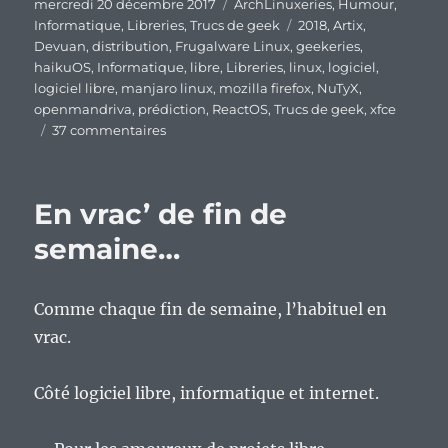
Publié
Catégories
mercredi 20 décembre 2017
ArchLinuxeries
,
Humour
,
le
Étiquettes
Informatique
,
Libreries
,
Trucs de geek
2018
,
Artix
,
Devuan
,
distribution
,
Frugalware Linux
,
geekeries
,
haikuOS
,
Informatique
,
libre
,
Libreries
,
linux
,
logiciel
,
logiciel libre
,
manjaro linux
,
mozilla firefox
,
NuTyX
,
openmandriva
,
prédiction
,
ReactOS
,
Trucs de geek
,
xfce
sur
37 commentaires
Mes
prédictions
pour
En vrac’ de fin de
2018…
Chauffe
semaine…
ma
boule
de
Comme chaque fin de semaine, l’habituel en
cristal
vrac.
libre,
chauffe
!
Côté logiciel libre, informatique et internet.