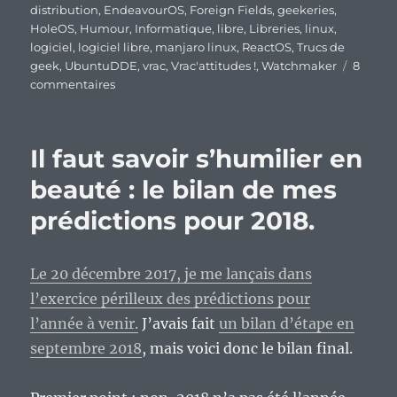
distribution
,
EndeavourOS
,
Foreign Fields
,
geekeries
,
HoleOS
,
Humour
,
Informatique
,
libre
,
Libreries
,
linux
,
logiciel
,
logiciel libre
,
manjaro linux
,
ReactOS
,
Trucs de
geek
,
UbuntuDDE
,
vrac
,
Vrac'attitudes !
,
Watchmaker
8
sur
commentaires
En
vrac’
d’un
Il faut savoir s’humilier en
dimanche
de
beauté : le bilan de mes
Pâques
prédictions pour 2018.
confiné.
Le 20 décembre 2017, je me lançais dans
l’exercice périlleux des prédictions pour
l’année à venir.
J’avais fait
un bilan d’étape en
septembre 2018
, mais voici donc le bilan final.