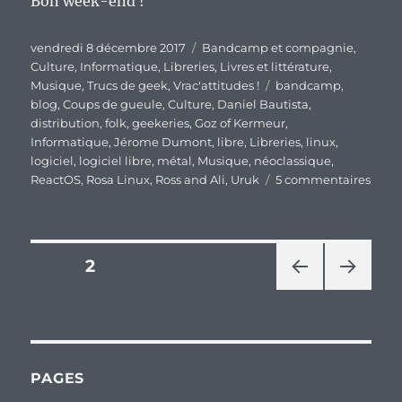
Bon week-end !
Publié
Catégories
vendredi 8 décembre 2017
Bandcamp et compagnie
,
le
Culture
,
Informatique
,
Libreries
,
Livres et littérature
,
Étiquettes
Musique
,
Trucs de geek
,
Vrac'attitudes !
bandcamp
,
blog
,
Coups de gueule
,
Culture
,
Daniel Bautista
,
distribution
,
folk
,
geekeries
,
Goz of Kermeur
,
Informatique
,
Jérome Dumont
,
libre
,
Libreries
,
linux
,
logiciel
,
logiciel libre
,
métal
,
Musique
,
néoclassique
,
sur
ReactOS
,
Rosa Linux
,
Ross and Ali
,
Uruk
5 commentaires
En
vrac’
de
fin
Pagination
PAGE
2
de
sema
PAG
PAG
des
E
E
PRÉ
SUIV
publications
CÉD
ANT
ENT
E
PAGES
E