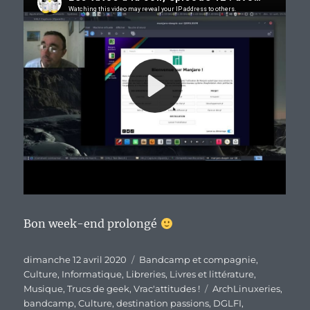
Bon week-end prolongé
Publié
Catégories
dimanche 12 avril 2020
Bandcamp et compagnie
,
le
Culture
,
Informatique
,
Libreries
,
Livres et littérature
,
Étiquettes
Musique
,
Trucs de geek
,
Vrac'attitudes !
ArchLinuxeries
,
bandcamp
,
Culture
,
destination passions
,
DGLFI
,