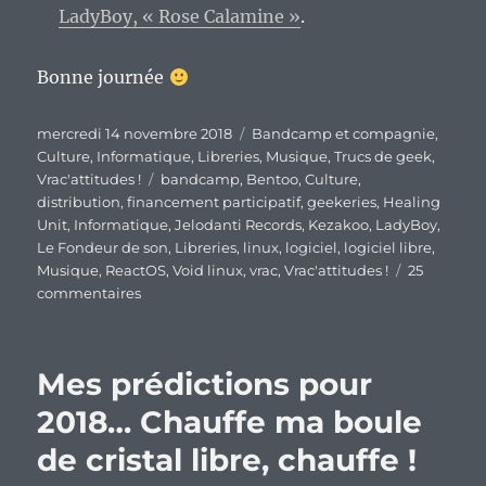
LadyBoy, « Rose Calamine »
.
Bonne journée
Publié
Catégories
mercredi 14 novembre 2018
Bandcamp et compagnie
,
le
Culture
,
Informatique
,
Libreries
,
Musique
,
Trucs de geek
,
Étiquettes
Vrac'attitudes !
bandcamp
,
Bentoo
,
Culture
,
distribution
,
financement participatif
,
geekeries
,
Healing
Unit
,
Informatique
,
Jelodanti Records
,
Kezakoo
,
LadyBoy
,
Le Fondeur de son
,
Libreries
,
linux
,
logiciel
,
logiciel libre
,
Musique
,
ReactOS
,
Void linux
,
vrac
,
Vrac'attitudes !
25
sur
commentaires
En
vrac’
de
Mes prédictions pour
milieu
de
2018… Chauffe ma boule
semaine…
de cristal libre, chauffe !