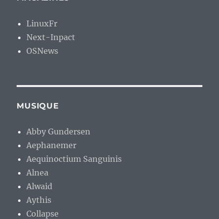
LinuxFr
Next-Inpact
OSNews
MUSIQUE
Abby Gundersen
Aephanemer
Aequinoctium Sanguinis
Alnea
Alwaid
Aythis
Collapse