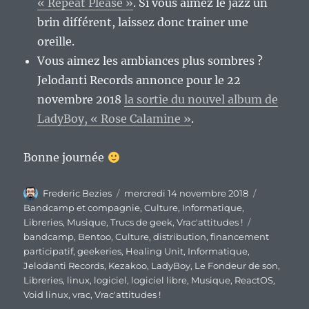
« Repeat Please »
. Si vous aimez le jazz un
brin différent, laissez donc trainer une
oreille.
Vous aimez les ambiances plus sombres ?
Jelodanti Records annonce pour le 22
novembre 2018
la sortie du nouvel album de
LadyBoy, « Rose Calamine »
.
Bonne journée
Auteur
Publié
Catégories
Frederic Bezies
mercredi 14 novembre 2018
le
Bandcamp et compagnie
,
Culture
,
Informatique
,
Étiquettes
Libreries
,
Musique
,
Trucs de geek
,
Vrac'attitudes !
bandcamp
,
Bentoo
,
Culture
,
distribution
,
financement
participatif
,
geekeries
,
Healing Unit
,
Informatique
,
Jelodanti Records
,
Kezakoo
,
LadyBoy
,
Le Fondeur de son
,
Libreries
,
linux
,
logiciel
,
logiciel libre
,
Musique
,
ReactOS
,
Void linux
,
vrac
,
Vrac'attitudes !