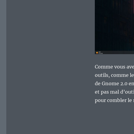
Comme vous avez 
outils, comme le
de Gnome 2.0 en 
et pas mal d’out
pour combler le 