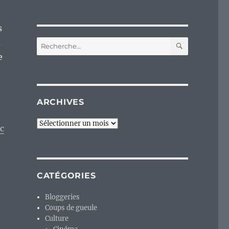
s
RECHERC
n
Recherche
pour :
e
ARCHIVES
Archives
c
CATÉGORIES
Bloggeries
Coups de gueule
Culture