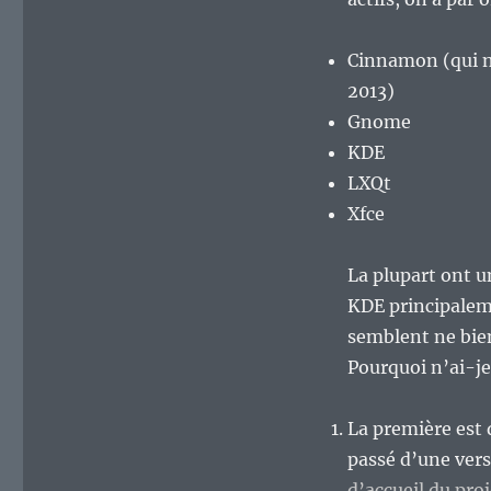
dans
le
monde
Cinnamon (qui n’
du
2013)
logiciel
libre
Gnome
?
KDE
LXQt
Xfce
La plupart ont u
KDE principaleme
semblent ne bien
Pourquoi n’ai-je
La première est 
passé d’une vers
d’accueil du proj