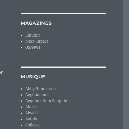
MAGAZINES
LinuxFr
Next-Inpact
OSNews
er
MUSIQUE
Abby Gundersen
Aephanemer
Aequinoctium Sanguinis
Alnea
Alwaid
Aythis
Collapse