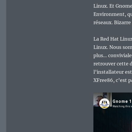
381
Linux. Et Gnome
:
Environment, qu
Gnome
1.0.x,
réseaux. Bizarre
l’environnement
créé
La Red Hat Linux
en
réaction
Linux. Nous som
à
plus… conviviales
KDE
retrouver cette 
1.x.
l’installateur e
XFree86, c’est pas