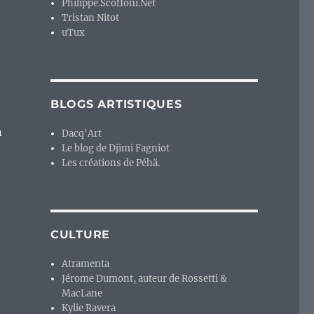
Philippe.Scoffoni.Net
Tristan Nitot
uTux
BLOGS ARTISTIQUES
n
Dacq'Art
Le blog de Djimi Fagniot
Les créations de Péhä.
CULTURE
Atramenta
Jérome Dumont, auteur de Rossetti &
MacLane
Kylie Ravera