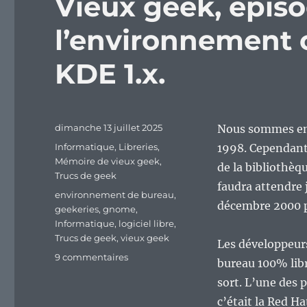
Vieux geek, épiso
l’environnement c
KDE 1.x.
Publié
dimanche 13 juillet 2025
Nous sommes en 
le
Catégories
Informatique
,
Libreries
,
1998. Cependant,
Mémoire de vieux geek
,
de la bibliothèqu
Trucs de geek
faudra attendre
Étiquettes
environnement de bureau
,
décembre 2000 po
geekeries
,
gnome
,
Informatique
,
logiciel libre
,
Trucs de geek
,
vieux geek
Les développeur
sur
9 commentaires
bureau 100% libr
Vieux
sort. L’une des 
geek,
épisode
c’était la Red H