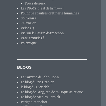
Trucs de geek
Les DRMS, c'est de la m—– !
Politique et autres crétinerie humaines
Souvenirs
Télévision
Vidéos :)
Vie sur le Bassin d'Arcachon
Vrac'attitudes !
Polémique
BLOGS
e monde du logiciel libre ? »
La Taverne de John-John
Le blog d'Eric Granier
le blog d'Olivyeahh
Le blog de Greg, fan de musique asiatique.
Le blog de Nicolas Karolak
Parigot-Manchot