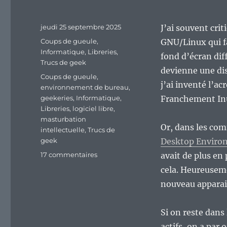
Publié
jeudi 25 septembre 2025
J’ai souvent cri
le
Catégories
Coups de gueule
,
GNU/Linux qui fa
Informatique
,
Libreries
,
fond d’écran dif
Trucs de geek
devienne une dist
Étiquettes
Coups de gueule
,
j’ai inventé l’
environnement de bureau
,
geekeries
,
Informatique
,
Franchement Inu
Libreries
,
logiciel libre
,
masturbation
Or, dans les com
intellectuelle
,
Trucs de
geek
Desktop Enviro
sur
17 commentaires
avait de plus en
Un
cela. Heureuseme
trop
nouveau apparai
plein
d’environnements
de
Si on reste dans
bureau
actifs, on a par 