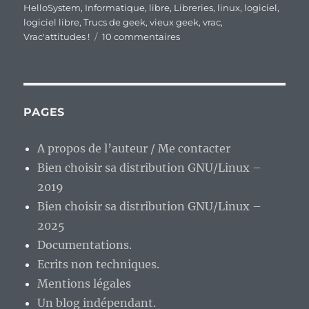
HelloSystem
,
Informatique
,
libre
,
Libreries
,
linux
,
logiciel
,
logiciel libre
,
Trucs de geek
,
vieux geek
,
vrac
,
sur
Vrac'attitudes !
10 commentaires
En
vrac
de
milieu
de
PAGES
semaine…
A propos de l’auteur / Me contacter
Bien choisir sa distribution GNU/Linux –
2019
Bien choisir sa distribution GNU/Linux –
2025
Documentations.
Ecrits non techniques.
Mentions légales
Un blog indépendant.