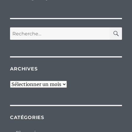
RE
Recherche
pour :
ARCHIVES
Archives
CATÉGORIES