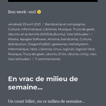
Bon week-end
Publié
Catégories
vendredi 23 avril 2021
Bandcamp et compagnie
,
le
Culture
,
Informatique
,
Libreries
,
Musique
,
Trucs de geek
,
Étiquet
Ubuntu et sa famille (K/X/Edu/buntu)
,
Vrac'attitudes !
Altesia
,
Apogee Software
,
Atrisma
,
bandcamp
,
Culture
,
distribution
,
DragonFlyBSD
,
geekeries
,
HelloSystem
,
Informatique
,
libre
,
Libreries
,
linux
,
logiciel
,
logiciel libre
,
Musique
,
Trucs de geek
,
ubuntu 21.04
,
Ubuntu Unity
,
vrac
,
sur
Vrac'attitudes !
7 commentaires
En
vrac’
de
En vrac de milieu de
fin
de
semaine…
semaine
Un court billet, en ce milieu de semaine…