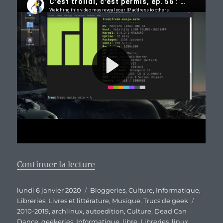
de « Mes tops de 2010 à 2019. »
Continuer la lecture
Publié
Catégories
lundi 6 janvier 2020
Bloggeries
,
Culture
,
Informatique
,
le
Étiquet
Libreries
,
Livres et littérature
,
Musique
,
Trucs de geek
2010-2019
,
archlinux
,
autoedition
,
Culture
,
Dead Can
Dance
,
geekeries
,
Informatique
,
libre
,
Libreries
,
linux
,