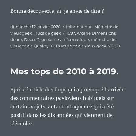
Bonne découverte, ai-je envie de dire ?
Publié
Catégories
dimanche 12 janvier 2020
Informatique
,
Mémoire de
le
Étiquettes
vieux geek
,
Trucs de geek
1997
,
Arcane Dimensions
,
doom
,
Doom 2
,
geekeries
,
Informatique
,
mémoire de
vieux geek
,
Quake
,
TC
,
Trucs de geek
,
vieux geek
,
YPOD
Mes tops de 2010 à 2019.
Après l’article des flops
qui a provoqué l’arrivée
des commentaires pavloviens habituels sur
certains sujets, autant attaquer ce qui a été
positif dans les dix années qui viennent de
s’écouler.