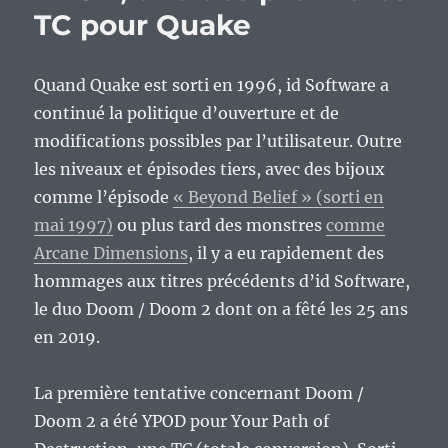
TC pour Quake
1
:
le
rejet
Quand Quake est sorti en 1996, id Software a
de
continué la politique d’ouverture et de
la
modifications possibles par l’utilisateur. Outre
politique
dans
les niveaux et épisodes tiers, avec des bijoux
le
comme l’épisode
« Beyond Belief » (sorti en
monde
mai 1997)
ou plus tard des monstres
comme
du
logiciel
Arcane Dimensions
, il y a eu rapidement des
libre.
hommages aux titres précédents d’id Software,
le duo Doom / Doom 2 dont on a fêté les 25 ans
en 2019.
La première tentative concernant Doom /
Doom 2 a été YPOD pour Your Path of