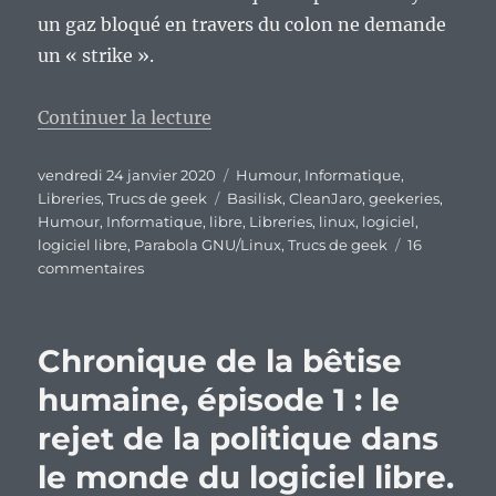
un gaz bloqué en travers du colon ne demande
un « strike ».
de « Qui aime bien, châtie bien 
Continuer la lecture
Publié
Catégories
vendredi 24 janvier 2020
Humour
,
Informatique
,
le
Étiquettes
Libreries
,
Trucs de geek
Basilisk
,
CleanJaro
,
geekeries
,
Humour
,
Informatique
,
libre
,
Libreries
,
linux
,
logiciel
,
logiciel libre
,
Parabola GNU/Linux
,
Trucs de geek
16
sur
commentaires
Qui
aime
bien,
Chronique de la bêtise
châtie
bien
humaine, épisode 1 : le
:
rejet de la politique dans
autant
se
le monde du logiciel libre.
moquer