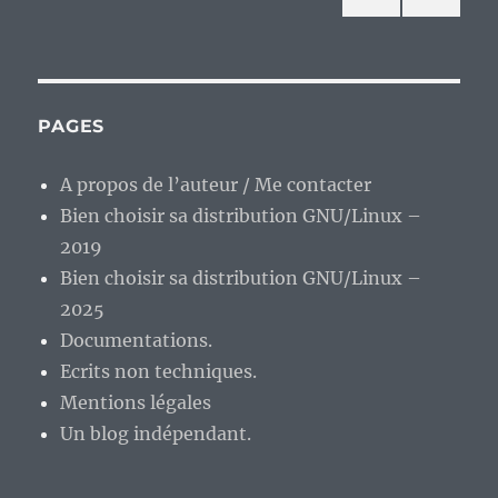
à
PAG
PAG
des
2019.
E
E
PRÉ
SUIV
publications
CÉD
ANT
ENT
E
PAGES
E
A propos de l’auteur / Me contacter
Bien choisir sa distribution GNU/Linux –
2019
Bien choisir sa distribution GNU/Linux –
2025
Documentations.
Ecrits non techniques.
Mentions légales
Un blog indépendant.