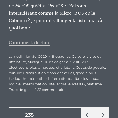
de MacOS qu’était PearOS ? D’étrons
intersidéraux comme la Micro-R OS ou la
Cubuntu ? Je pourrai rallonger la liste, mais à
quoi bon ?
de « Mes flops des années 2010 
Continuer la lecture
Publié
Catégories
samedi 4 janvier 2020
Bloggeries
,
Culture
,
Livres et
le
Étiquettes
littérature
,
Musique
,
Trucs de geek
2010-2019
,
électrosensibles
,
arnaques
,
charlatans
,
Coups de gueule
,
cubuntu
,
distribution
,
flops
,
geekeries
,
google plus
,
hadopi
,
homéopathie
,
Informatique
,
Libreries
,
linux
,
logiciel
,
masturbation intellectuelle
,
PearOS
,
platisme
,
sur
Trucs de geek
53 commentaires
Mes
flops
des
années
Pagination
PAGE
235
2010