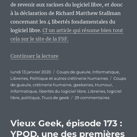
de revenir aux racines du logiciel libre, et donc
à la déclaration de Richard Matthew Stallman
concernant les 4 libertés fondamentales du
logiciel libre.
Cf un article qui résume bien tout
cela sur le site de la FSF.
de « Chronique de la bêtise humai
Continuer la lecture
Publié
Catégories
lundi 13 janvier 2020
Coups de gueule
,
Informatique
,
le
Étiquettes
Libreries
,
Politique et autres crétinerie humaines
Coups
de gueule
,
crétinerie humaine
,
geekeries
,
Humour
,
Informatique
,
libertés du logiciel libre
,
Libreries
,
logiciel
sur
libre
,
politique
,
Trucs de geek
29 commentaires
Chronique
de
la
Vieux Geek, épisode 173 :
bêtise
humaine,
YPOD, une des premières
épisode