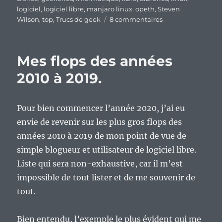
logiciel
,
logiciel libre
,
manjaro linux
,
opeth
,
Steven
sur
Wilson
,
top
,
Trucs de geek
8 commentaires
Mes
tops
de
Mes flops des années
2010
à
2010 à 2019.
2019.
Pour bien commencer l’année 2020, j’ai eu
envie de revenir sur les plus gros flops des
années 2010 à 2019 de mon point de vue de
simple blogueur et utilisateur de logiciel libre.
Liste qui sera non-exhaustive, car il m’est
impossible de tout lister et de me souvenir de
tout.
Bien entendu, l’exemple le plus évident qui me