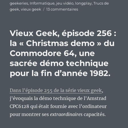
geekeries
,
Informatique
,
jeu vidéo
,
longplay
,
Trucs de
sur
geek
,
vieux geek
13 commentaires
« Attack
of
the
Vieux Geek, épisode 256 :
PETSCII
Robots »,
la « Christmas demo » du
dernière
Commodore 64, une
:)
sacrée démo technique
pour la fin d’année 1982.
Dans l’épisode 255 de la série vieux geek
,
j’évoquais la démo technique de l’Amstrad
CPC6128 qui était fournie avec l’ordinateur
pour montrer ses
extraordinaires
capacités.