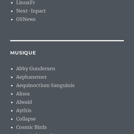
LinuxFr
Next-Inpact
OSNews
MUSIQUE
Abby Gundersen
Aephanemer
Aequinoctium Sanguinis
Alnea
Alwaid
Aythis
Collapse
Cosmic Birds