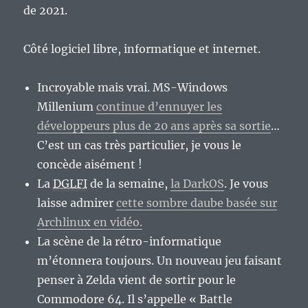
de 2021.
64,
un
des
Côté logiciel libre, informatique et internet.
premiers
jeux
de
Incroyable mais vrai. MS-Windows
plateformes-
Millenium
continue d’ennuyer les
aventure.
développeurs plus de 20 ans après sa sortie
…
C’est un cas très particulier, je vous le
concède aisément !
La
DGLFI
de la semaine,
la DarkOS
. Je vous
laisse admirer
cette sombre daube basée sur
Archlinux en vidéo.
La scène de la rétro-informatique
m’étonnera toujours. Un nouveau jeu faisant
penser à Zelda vient de sortir pour le
Commodore 64. Il s’appelle « Battle