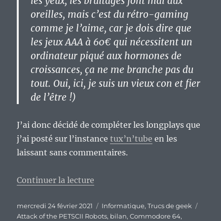
les yeux, les bruitages font mal aux
oreilles, mais c’est du rétro-gaming
comme je l’aime, car je dois dire que
les jeux AAA à 60€ qui nécessitent un
ordinateur piqué aux hormones de
croissances, ça ne me branche pas du
tout. Oui, ici, je suis un vieux con et fier
de l’être !)
J’ai donc décidé de compléter les longplays que
j’ai posté sur l’instance
tux’n’tube
en les
laissant sans commentaires.
de « « Attack of the PETSCII Rob
Continuer la lecture
Publié
Catégories
Étique
mercredi 24 février 2021
Informatique
,
Trucs de geek
le
Attack of the PETSCII Robots
,
bilan
,
Commodore 64
,