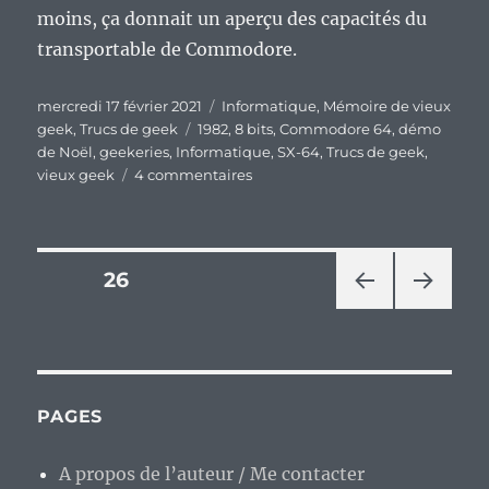
moins, ça donnait un aperçu des capacités du
transportable de Commodore.
Publié
Catégories
mercredi 17 février 2021
Informatique
,
Mémoire de vieux
le
Étiquettes
geek
,
Trucs de geek
1982
,
8 bits
,
Commodore 64
,
démo
de Noël
,
geekeries
,
Informatique
,
SX-64
,
Trucs de geek
,
sur
vieux geek
4 commentaires
Vieux
Geek,
épisode
256
Pagination
PAGE
26
:
la
PAG
PAG
des
« Christmas
E
E
demo »
PRÉ
SUIV
publications
CÉD
ANT
du
ENT
E
Commodore
PAGES
E
64,
une
A propos de l’auteur / Me contacter
sacrée