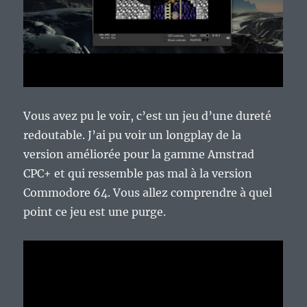
Vous avez pu le voir, c’est un jeu d’une dureté
redoutable. J’ai pu voir un longplay de la
version améliorée pour la gamme Amstrad
CPC+ et qui ressemble pas mal à la version
Commodore 64. Vous allez comprendre à quel
point ce jeu est une purge.