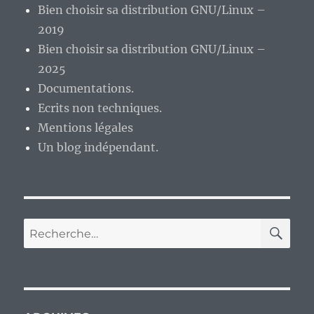
démo
Bien choisir sa distribution GNU/Linux –
technique
2019
pour
Bien choisir sa distribution GNU/Linux –
la
fin
2025
d’année
Documentations.
1982.
Ecrits non techniques.
Mentions légales
Un blog indépendant.
RE
Recherche
pour :