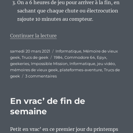
On a 6 heures de jeu pour arriver à la fin, en
sachant que chaque chute ou électrocution
rajoute 10 minutes au compteur.
de « Vieux Geek, épisode 260 : 
Continuer la lecture
Publié
Catégories
samedi 20 mars 2021
Informatique
,
Mémoire de vieux
le
Étiquettes
geek
,
Trucs de geek
1984
,
Commodore 64
,
Epyx
,
geekeries
,
Impossible Mission
,
Informatique
,
jeu vidéo
,
mémoires de vieux geek
,
plateformes-aventure
,
Trucs de
sur
geek
3 commentaires
Vieux
Geek,
épisode
En vrac’ de fin de
260
:
semaine
Impossible
Mission
sur
Petit en vrac’ en ce premier jour du printemps
Commodore