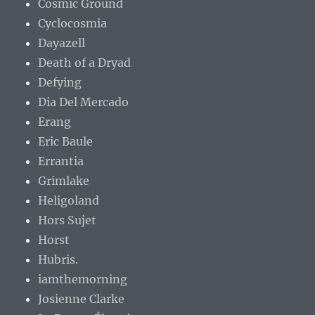
Cosmic Ground
Cyclocosmia
Dayazell
Death of a Dryad
Defying
Dia Del Mercado
Erang
Eric Baule
Errantia
Grimlake
Heligoland
Hors Sujet
Horst
Hubris.
iamthemorning
Josienne Clarke