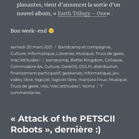
planantes, vient d’annoncer la sortie d’un
nouvel album, «
Earth Trilogy – One
« .
Bon week-end
Publié
Catégories
samedi 20 mars 2021
Bandcamp et compagnie
,
le
Culture
,
Informatique
,
Libreries
,
Musique
,
Trucs de geek
,
Étiquettes
Vrac'attitudes !
bandcamp
,
Battle Kingdom
,
Collapse
,
Commodore 64
,
Culture
,
DarkOS
,
DGLFI
,
distribution
,
financement participatif
,
geekeries
,
Informatique
,
jeu
vidéo
,
libre
,
logiciel
,
logiciel libre
,
manjaro linux
,
Musique
,
Trucs de geek
,
vrac
,
Vrac'attitudes !
,
Yaima
7
sur
commentaires
En
vrac’
de
« Attack of the PETSCII
fin
de
Robots », dernière :)
semaine