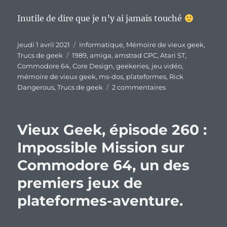
Inutile de dire que je n’y ai jamais touché
Publié
Catégories
jeudi 1 avril 2021
Informatique
,
Mémoire de vieux geek
,
le
Étiquettes
Trucs de geek
1989
,
amiga
,
amstrad CPC
,
Atari ST
,
Commodore 64
,
Core Design
,
geekeries
,
jeu vidéo
,
mémoire de vieux geek
,
ms-dos
,
plateformes
,
Rick
sur
Dangerous
,
Trucs de geek
2 commentaires
Vieux
Geek,
épisode
Vieux Geek, épisode 260 :
264
:
Impossible Mission sur
Rick
Commodore 64, un des
Dangerous,
ou
premiers jeux de
quand
Prince
plateformes-aventure.
of
Persia
rencontre