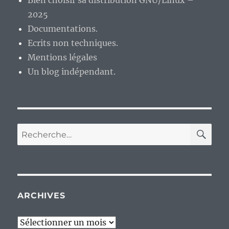
Bien choisir sa distribution GNU/Linux –
2025
Documentations.
Ecrits non techniques.
Mentions légales
Un blog indépendant.
RE
Recherche
pour :
ARCHIVES
Archives