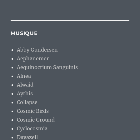
MUSIQUE
Abby Gundersen
Aephanemer
Aequinoctium Sanguinis
Alnea
Alwaid
Aythis
Collapse
Cosmic Birds
Cosmic Ground
Cyclocosmia
Dayazell