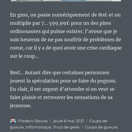
En gros, on passe numériquement de 80£ et on
multiplie par 7… 599,99£ pour un des pires
ordinosaures qui puisse exister. J’avoue que je
suis heureux de ne pas souffrir de problèmes de
coeur, car il y a de quoi avoir une crise cardiaque
sur le coup…
Bref… Autant dire que certaines personnes
jouent la spéculation pour se faire du pognon.
En clair, il est urgent d’attendre si on veut se
faire plaisir et retrouver les sensations de sa
jeunesse.
Auteur
Publié
Catégories
Frederic Bezies
jeudi 6 mai 2021
Coups de
le
Étiquettes
gueule
,
Informatique
,
Trucs de geek
Coups de gueule
,