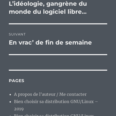
de
L’idéologie, gangrène du
Publication
précédente :
monde du logiciel libre…
l’article
SUIVANT
En vrac’ de fin de semaine
Publication
suivante :
PAGES
A propos de l’auteur / Me contacter
Bien choisir sa distribution GNU/Linux –
2019