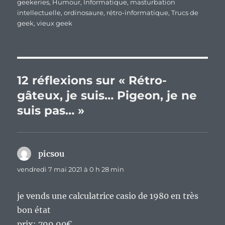
geekeries
,
Humour
,
Informatique
,
masturbation
intellectuelle
,
ordinosaure
,
rétro-informatique
,
Trucs de
geek
,
vieux geek
12 réflexions sur « Rétro-
gâteux, je suis… Pigeon, je ne
suis pas… »
picsou
dit :
vendredi 7 mai 2021 à 0 h 28 min
je vends une calculatrice casio de 1980 en très
bon état
prix: 799.90€